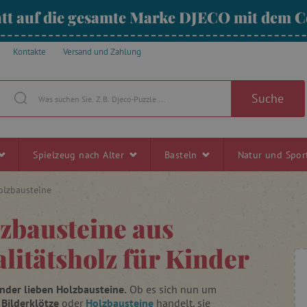
tt auf die gesamte Marke DJECO mit dem
Kontakte
Versand und Zahlung
Suche
Spielzeug nach Alter
Basteln
Natur und Spo
olzbausteine
zbausteine aus
litätsholz für Kinder
inder lieben Holzbausteine.
Ob es sich nun um
 Bilderklötze
oder
Holzbausteine
handelt, sie