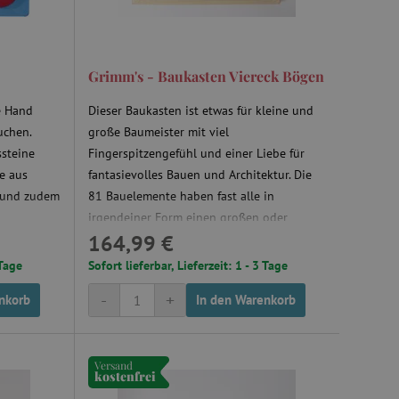
ungsgemäß funktionieren.
et, um zwischen Menschen
es ist für die Website von
ber die Nutzung ihrer
)
Grimm's - Baukasten Viereck Bögen
ie Hand
Dieser Baukasten ist etwas für kleine und
uchen.
große Baumeister mit viel
steine
Fingerspitzengefühl und einer Liebe für
t, um Benutzerverhalten
ne aus
fantasievolles Bauen und Architektur. Die
, um eine personalisierte
n und zudem
81 Bauelemente haben fast alle in
et, um zwischen Menschen
irgendeiner Form einen großen oder
es ist für die Website von
164,99 €
kleinen Bogen.
ber die Nutzung ihrer
 Tage
Sofort lieferbar, Lieferzeit: 1 - 3 Tage
t, um die
onalität der Website-
-
+
nkorb
In den Warenkorb
 verfolgen, um ihre
ern. Es kann auch an der
teiligt sein, um zu
Funktionen der Website
Versand
kostenfrei
herung der Einwilligungs-
 des Nutzers für ihre