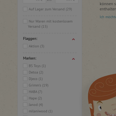
können s
enthalte
Auf Lager zum Versand
(29)
mit denen
Ich möcht
vorstell
Nur Waren mit kostenlosem
Versand
(15)
Wenn Si
Unbestim
Flaggen:
Holzklöt
Feinmotor
Aktion
(3)
motorisc
Marken:
Selbstve
von Agat
BS Toys
(1)
unbedenk
Detoa
(2)
Mitteleu
Djeco
(1)
ökologis
Grimm's
(19)
HABA
(7)
Hape
(2)
Janod
(4)
milaniwood
(1)