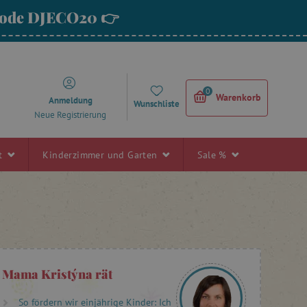
 Code DJECO20 👉
0
Warenkorb
Anmeldung
Wunschliste
Neue Registrierung
rt
Kinderzimmer und Garten
Sale %
Mama Kristýna rät
So fördern wir einjährige Kinder: Ich