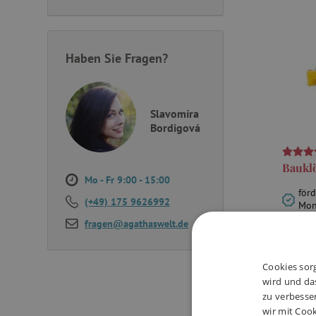
Haben Sie Fragen?
Slavomíra
Bordigová
Bauklö
Mo - Fr 9:00 - 15:00
förd
(+49) 175 9626992
Mon
unt
fragen@agathaswelt.de
Koo
im 
Cookies sorg
wird und das
39,9
zu verbesse
wir mit Cook