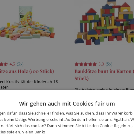
4,3
(3x)
5,0
(5x)
tze aus Holz (100 Stück)
Bauklötze bunt im Karton 
Stück)
ert Kreativität der Kinder ab 18
aten
Die Holzbausteine in einem Eim
erstützt Feinmotorik und
Spritzdeckel sind für Kinder ab 
rdination
Wir gehen auch mit Cookies fair um
geeignet. In der Packung befind
praktischen Aufbewahrungseimer
insgesamt 100 farbige Würfel.
en dafür, dass Sie schneller finden, was Sie suchen, dass Ihr Warenkorb 
s keine lästige Werbung erscheint. Außerdem helfen sie uns, Agatha's We
5 €
15,99 €
rn. Hört sich das cool an? Dann stimmen Sie bitte den Cookie-Regeln zu
ies spielen. Vielen Dank!