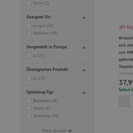
Sinne
(2)
Geeignet für:
Jungen
(42)
3D-Leg
Mädchen
(44)
Wirklic
sich mi
Hergestellt in Europa:
von HAB
Ja
(25)
geformt
Stapelk
Ökologisches Produkt:
dreidim
Ja
(23)
37,9
und Spi
Farben 
Sofort l
Spielzeug-Typ:
erzeuge
-
Baukästen
(8)
Spiele
(1)
Spielzeug
(36)
Filter löschen