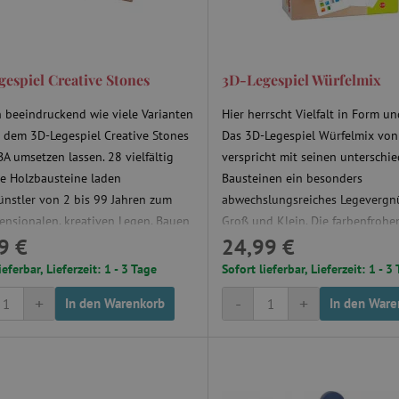
espiel Creative Stones
3D-Legespiel Würfelmix
h beeindruckend wie viele Varianten
Hier herrscht Vielfalt in Form un
t dem 3D-Legespiel Creative Stones
Das 3D-Legespiel Würfelmix vo
A umsetzen lassen. 28 vielfältig
verspricht mit seinen unterschie
e Holzbausteine laden
Bausteinen ein besonders
ünstler von 2 bis 99 Jahren zum
abwechslungsreiches Legevergn
ensionalen, kreativen Legen, Bauen
Groß und Klein. Die farbenfrohe
9 €
24,99 €
elen ein. Dank der verschiedenen
des 3D-Legespiels Würfelmix er
lassen sich spannende Effekte
richtig kombiniert 8 gleich groß
ieferbar, Lieferzeit: 1 - 3 Tage
Sofort lieferbar, Lieferzeit: 1 - 3
n.
Mit allen Steinen wird gelegt u
+
-
+
In den Warenkorb
In den Ware
immer wieder anders, jedes Mal
faszinierend!