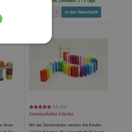
 Tage
Sofort lieferbar, Lieferzeit: 1 - 3 Tage
-
+
nkorb
In den Warenkorb
FUNKTIONALITÄT
g und die Kontoverwaltung.
5,0
(4x)
Dominobahn Glocke
žívaný k udržování
r Ihren
Mit der Dominobahn werden die Kinder
et, um zwischen Menschen