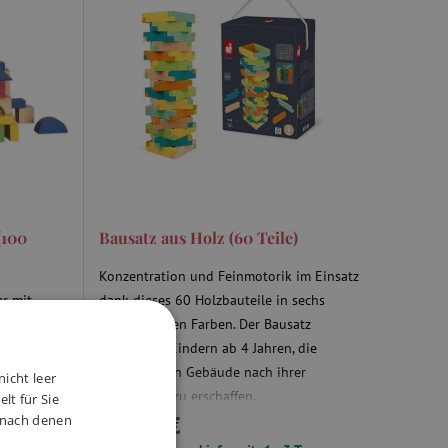
(100
Bausatz aus Holz (60 Teile)
Konzentration und Feinmotorik im Einsatz
er mit
dank dieses 60 Holzbauteile in sechs
2 Jahren
verschiedenen Farben. Der Bausatz
en sich
ermöglicht Kindern ab 4 Jahren, die
verrücktesten Gebäude nach ihrer
nicht leer
Vorstellung zu erschaffen.
lt für Sie
23,99 €
, nach denen