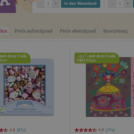
-
+
-
+
In den Warenkorb
len
Preis aufsteigend
Preis absteigend
Bewertung
 mit dem Code
-20 % mit dem Code
O20
DJECO20
4,8
(82x)
4,9
(29x)