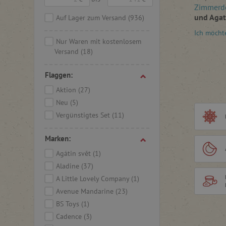
Zimmerd
und Agath
Auf Lager zum Versand
(936)
beliebte
Ich möcht
Kreativs
Nur Waren mit kostenlosem
oder Glit
Versand
(18)
faszinier
mit
Stemp
Flaggen:
kreative
Aktion
(27)
Neu
(5)
Vergünstigtes Set
(11)
Marken:
Agátin svět
(1)
Aladine
(37)
A Little Lovely Company
(1)
Avenue Mandarine
(23)
BS Toys
(1)
Cadence
(3)