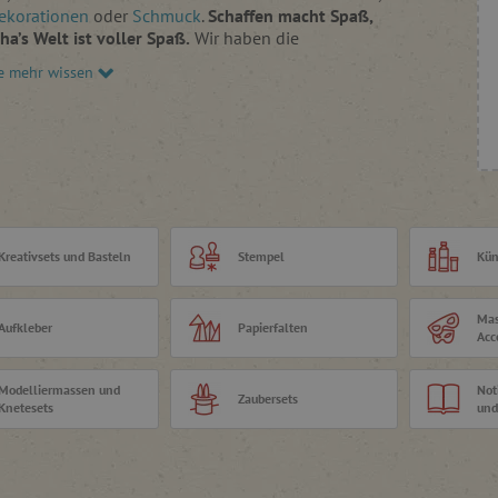
ekorationen
oder
Schmuck
.
Schaffen macht Spaß,
a’s Welt ist voller Spaß.
Wir haben die
sten Kreativspielsachen und weniger bekannte
e mehr wissen
ets
zusammengestellt. Versuchen Sie, farbigen
Sand
ter über Ihre Bilder zu streuen
, was viele von uns
t hat. Gestalten Sie Ihr eigenes originelles T-Shirt
eln und Textilfarben
. Sie werden sich
dem
n Prozess
leicht hingeben können
.
Kreativsets und Basteln
Stempel
Kün
Mas
Aufkleber
Papierfalten
Acc
Modelliermassen und
Not
Zaubersets
Knetesets
und