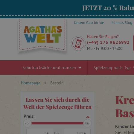
JETZT 20 % Raba
Unsere Geschichte
Mama's Blog
Haben Sie Fragen?
(+49) 175 9626992
Mo - Fr 9:00 - 15:00
Schulrucksäcke und -ranzen
Spielzeug nach Typ
Homepage
Basteln
Kre
Lassen Sie sich durch die
Welt der Spielzeuge führen
Bas
Preis:
von
bis
Kinder l
Sie, Elte
€
bis
€