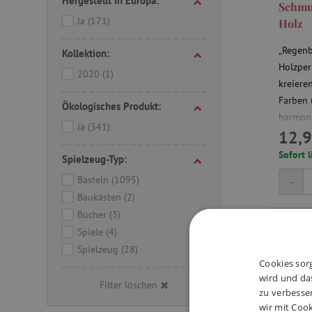
Hergestellt in Europa:
Schmu
Ja
(171)
Holz
„Regenb
Kollektion:
Holzper
2020
(1)
kreiere
Farben 
Ökologisches Produkt:
harmoni
Ja
(341)
12,9
Sofort l
Spielzeug-Typ:
-
Basteln
(1095)
Baukästen
(2)
Bücher
(3)
Spiele
(4)
-20 %
DJEC
Spielzeug
(28)
Cookies sorg
wird und das
Filter löschen
zu verbesse
wir mit Cook