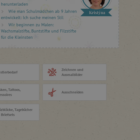
herunterladen
Wie man Schulmädchen ab 9 Jahren
Kristýna
entwickelt: Ich suche meinen Stil
Wir beginnen zu Malen:
Wachsmalstifte, Buntstifte und Filzstifte
für die Kleinsten
Zeichnen und
stlerbedarf
Ausmalbilder
ken, Tattoos,
Ausschneiden
essoires
izblöcke, Tagebücher
 Briefsets