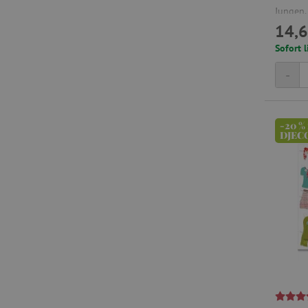
Jungen,
14,6
und auc
__cf_bm
Sofort l
-
_sp_id.ab3e
featureFlagCheckoutExpe
-20 %
FPID
DJEC
__cf_bm
FPLC
VISITOR_PRIVACY_METAD