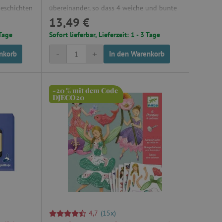
ungsgemäß funktionieren.
Geschichten
übereinander, so dass 4 weiche und bunte
13,49 €
n, ihr
""Tier""-Bilder entstehen.
et, um zwischen Menschen
es ist für die Website von
ber die Nutzung ihrer
 Tage
Sofort lieferbar, Lieferzeit: 1 - 3 Tage
-
+
nkorb
In den Warenkorb
-20 % mit dem Code
t, um Benutzerverhalten
DJECO20
, um eine personalisierte
et, um zwischen Menschen
es ist für die Website von
ber die Nutzung ihrer
t, um die
onalität der Website-
 verfolgen, um ihre
ern. Es kann auch an der
teiligt sein, um zu
Funktionen der Website
herung der Einwilligungs-
4,7
(15x)
 des Nutzers für ihre