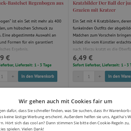
ck-Bastelset Regenbogen aus
Kratzbilder Der Ball der j
Grazien mit Kratzer
ogen“ ist ein Set mit mehr als 400
Ein Set mit 4 Kratzbildern, deren
len, um hübschen Schmuck zu
funkelnden Outfits der abgebild
n. Eine abgestimmte Auswahl an
Mädchen zum Vorschein bringen
und Formen für ein garantiert
bildet die vom Künstler erdacht
sches Ergebnis.
nach. Hierzu kratzt es die Oberf
9 €
6,49 €
Hilfe eines Holzstifts. Die Illustr
werden Schritt für Schritt, wie v
ieferbar, Lieferzeit: 1 - 3 Tage
Sofort lieferbar, Lieferzeit: 1 - 3
Zauberhand, freigelegt!
+
-
+
In den Warenkorb
In den Ware
 mit dem Code
-20 % mit dem Code
Wir gehen auch mit Cookies fair um
O20
DJECO20
en dafür, dass Sie schneller finden, was Sie suchen, dass Ihr Warenkorb 
s keine lästige Werbung erscheint. Außerdem helfen sie uns, Agatha's We
rn. Hört sich das cool an? Dann stimmen Sie bitte den Cookie-Regeln zu
ies spielen. Vielen Dank!