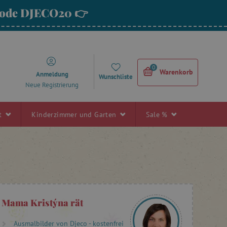
 Code DJECO20 👉
0
Warenkorb
Anmeldung
Wunschliste
Neue Registrierung
rt
Kinderzimmer und Garten
Sale %
Mama Kristýna rät
Ausmalbilder von Djeco - kostenfrei