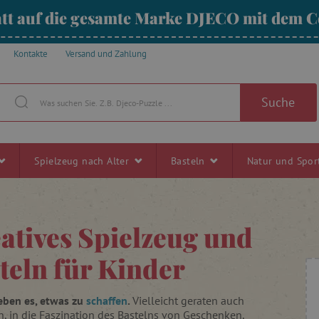
tt auf die gesamte Marke DJECO mit dem
Kontakte
Versand und Zahlung
Suche
Spielzeug nach Alter
Basteln
Natur und Spo
atives Spielzeug und
teln für Kinder
ieben es, etwas zu
schaffen
.
Vielleicht geraten auch
rn, in die Faszination des Bastelns von Geschenken,