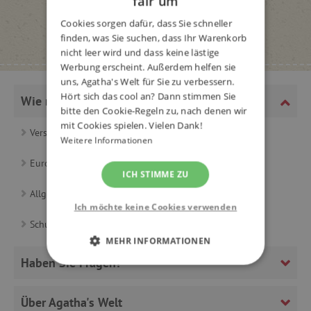
fair um
Cookies sorgen dafür, dass Sie schneller
finden, was Sie suchen, dass Ihr Warenkorb
nicht leer wird und dass keine lästige
Werbung erscheint. Außerdem helfen sie
uns, Agatha's Welt für Sie zu verbessern.
Hört sich das cool an? Dann stimmen Sie
Wie man einkauft
bitte den Cookie-Regeln zu, nach denen wir
mit Cookies spielen. Vielen Dank!
Versand und Zahlung
Weitere Informationen
Europaweiter Versand
ICH STIMME ZU
Allgemeine Geschäftsbedingungen
Ich möchte keine Cookies verwenden
Schutz personenbezogener Daten (Privacy Policy)
MEHR INFORMATIONEN
Haben Sie Fragen?
UNBEDINGT ERFORDERLICH
Über Agatha's Welt
PERFORMANCE