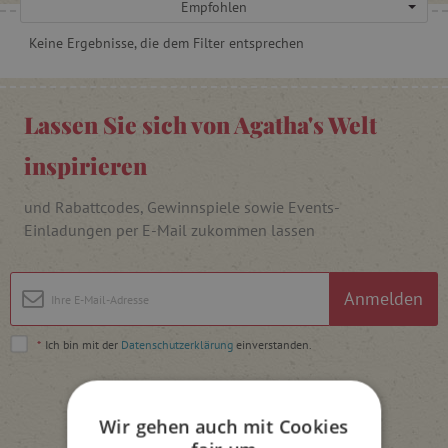
Empfohlen
Keine Ergebnisse, die dem Filter entsprechen
Lassen Sie sich von Agatha's Welt
inspirieren
und Rabattcodes, Gewinnspiele sowie Events-
Einladungen per E-Mail zukommen lassen
Anmelden
*
Ich bin mit der
Datenschutzerklärung
einverstanden.
Wir gehen auch mit Cookies