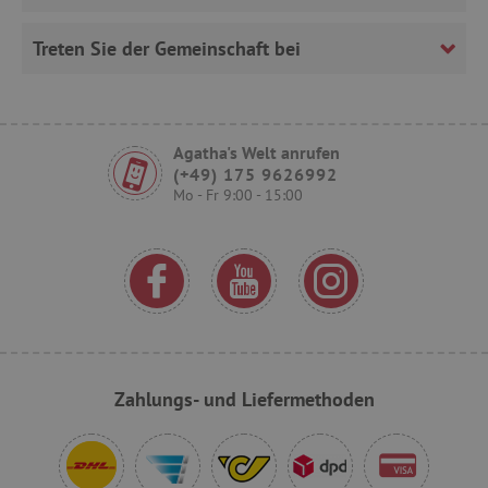
TARGETING
Treten Sie der Gemeinschaft bei
FUNKTIONALITÄT
Agatha's Welt anrufen
(+49) 175 9626992
Unbedingt erforderlich
Performance
Mo - Fr 9:00 - 15:00
Targeting
Funktionalität
Unbedingt erforderliche Cookies ermöglichen
wesentliche Kernfunktionen der Website wie die
Benutzeranmeldung und die Kontoverwaltung.
Ohne die unbedingt erforderlichen Cookies
kann die Website nicht ordnungsgemäß
verwendet werden.
Name
Provider
/
Domäne
Zahlungs- und Liefermethoden
featureFlagIdentifier
www.agathaswelt.de
PHPSESSID
PHP.net
www.agathaswelt.de