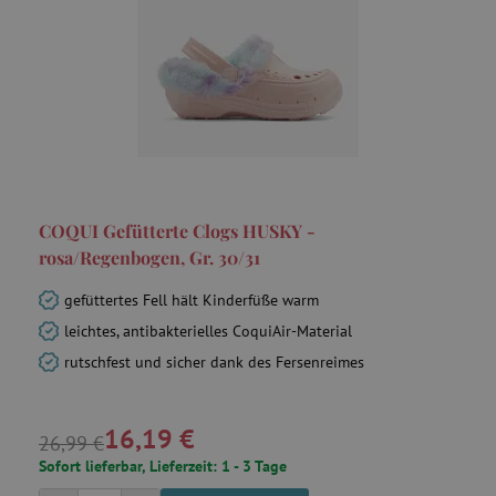
_pinterest_ct_ua
Pinterest Inc.
.ct.pinterest.com
cjConsent
.agathaswelt.de
FPAU
.agathaswelt.de
COQUI Gefütterte Clogs HUSKY -
rosa/Regenbogen, Gr. 30/31
gefüttertes Fell hält Kinderfüße warm
leichtes, antibakterielles CoquiAir-Material
_lb
.agathaswelt.de
rutschfest und sicher dank des Fersenreimes
_lb_ccc
.agathaswelt.de
16,19 €
26,99 €
Sofort lieferbar, Lieferzeit: 1 - 3 Tage