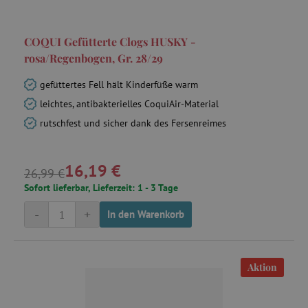
Unbedingt erforderlich
Performance
Targeting
Funktionalität
COQUI Gefütterte Clogs HUSKY -
rosa/Regenbogen, Gr. 28/29
Unbedingt erforderliche Cookies ermöglichen
wesentliche Kernfunktionen der Website wie die
Benutzeranmeldung und die Kontoverwaltung.
gefüttertes Fell hält Kinderfüße warm
Ohne die unbedingt erforderlichen Cookies
kann die Website nicht ordnungsgemäß
leichtes, antibakterielles CoquiAir-Material
verwendet werden.
rutschfest und sicher dank des Fersenreimes
Name
Provider
/
Domäne
featureFlagIdentifier
www.agathaswelt.de
16,19 €
26,99 €
PHPSESSID
PHP.net
www.agathaswelt.de
Sofort lieferbar, Lieferzeit: 1 - 3 Tage
-
+
In den Warenkorb
__cf_bm
Cloudflare Inc.
.vimeo.com
Aktion