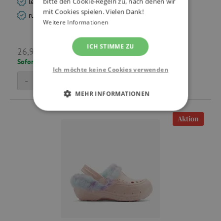
bitte den Cookie-Regeln zu, nach denen wir
leichtes, antibakterielles CoquiAir-Material
mit Cookies spielen. Vielen Dank!
rutschfest und sicher dank des Fersenreimes
Weitere Informationen
16,19 €
ICH STIMME ZU
26,99 €
Sofort lieferbar, Lieferzeit: 1 - 3 Tage
Ich möchte keine Cookies verwenden
-
+
In den Warenkorb
MEHR INFORMATIONEN
UNBEDINGT ERFORDERLICH
Aktion
PERFORMANCE
TARGETING
FUNKTIONALITÄT