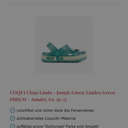
_fbp
Meta Platform Inc.
.agathaswelt.de
tfpsi
.agathaswelt.de
3
COQUI Clogs Lindo - Jungle Green/Linden Green
PRBLM + Amulet, Gr. 26/27
rutschfest und sicher dank des Fersenreimes
antibakterielles CoquiAir-Material
auffälige grüne "Dschungel"-Farbe und Amulett