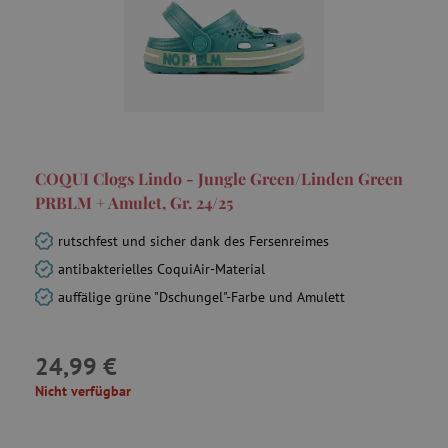
smc_tpv
.agathaswelt.de
COQUI Clogs Lindo - Jungle Green/Linden Green
PRBLM + Amulet, Gr. 24/25
rutschfest und sicher dank des Fersenreimes
uid
.adform.net
antibakterielles CoquiAir-Material
auffälige grüne "Dschungel"-Farbe und Amulett
24,99 €
YSC
Google LLC
Nicht verfügbar
.youtube.com