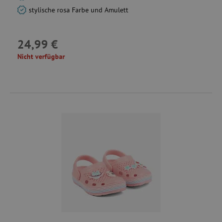
stylische rosa Farbe und Amulett
24,99 €
_uetsid
Microsoft
Corporation
Nicht verfügbar
.agathaswelt.de
cto_bundle
.agathaswelt.de
ar_debug
cm.teads.tv
smc_v4_118558
.agathaswelt.de
_pin_unauth
Pinterest Inc.
.agathaswelt.de