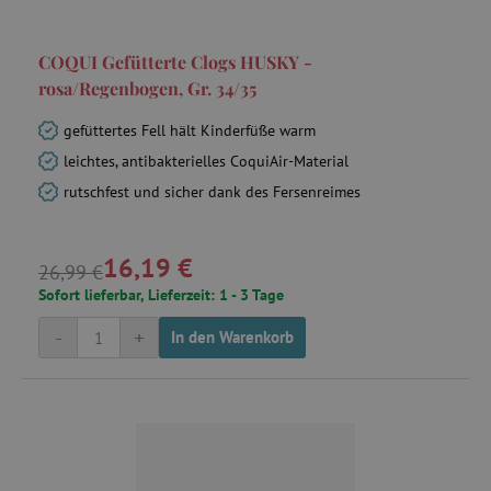
VISITOR_PRIVACY_METADATA
YouTube
COQUI Gefütterte Clogs HUSKY -
.youtube.com
rosa/Regenbogen, Gr. 34/35
gefüttertes Fell hält Kinderfüße warm
leichtes, antibakterielles CoquiAir-Material
rutschfest und sicher dank des Fersenreimes
16,19 €
26,99 €
Sofort lieferbar, Lieferzeit: 1 - 3 Tage
lastVisitedProduct
www.agathaswelt.de
-
+
In den Warenkorb
Provider
/
Name
Ablaufdatum
Beschreibung
Domäne
Provider
/
Name
Ablaufdatum
Beschreib
Domäne
_cfuvid
.vimeo.com
Session
Dieses Cookie wird