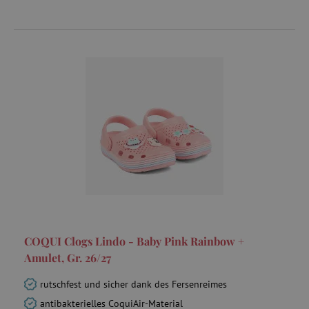
smct_last_ov
.agathaswelt.de
IDE
Google LLC
.doubleclick.net
MSPTC
Microsoft
.bing.com
COQUI Clogs Lindo - Baby Pink Rainbow +
Amulet, Gr. 26/27
rutschfest und sicher dank des Fersenreimes
antibakterielles CoquiAir-Material