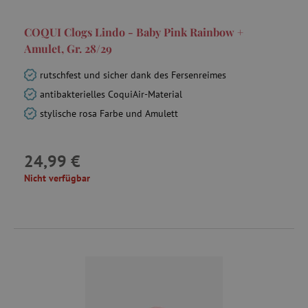
smct_dyn_BasketCount
.agathaswelt.de
COQUI Clogs Lindo - Baby Pink Rainbow +
smc_viewed_items
.agathaswelt.de
Amulet, Gr. 28/29
test_cookie
1
Google LLC
rutschfest und sicher dank des Fersenreimes
.doubleclick.net
antibakterielles CoquiAir-Material
stylische rosa Farbe und Amulett
MUID
Microsoft
Corporation
.bing.com
24,99 €
Nicht verfügbar
smc_cart_visited
.agathaswelt.de
smc_v4_121670
.agathaswelt.de