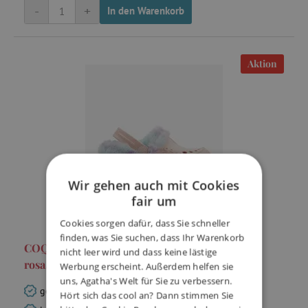
-
+
In den Warenkorb
Aktion
Wir gehen auch mit Cookies
fair um
Cookies sorgen dafür, dass Sie schneller
finden, was Sie suchen, dass Ihr Warenkorb
COQUI Gefütterte Clogs HUSKY -
nicht leer wird und dass keine lästige
rosa/Regenbogen, Gr. 26/27
Werbung erscheint. Außerdem helfen sie
uns, Agatha's Welt für Sie zu verbessern.
gefüttertes Fell hält Kinderfüße warm
Hört sich das cool an? Dann stimmen Sie