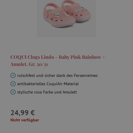
C
Adform
.adform.net
smc_session_id
.agathaswelt.de
COQUI Clogs Lindo - Baby Pink Rainbow +
Amulet, Gr. 30/31
rutschfest und sicher dank des Fersenreimes
antibakterielles CoquiAir-Material
stylische rosa Farbe und Amulett
smct_session
Universo Online
S.A. (UOL)
24,99 €
.agathaswelt.de
Nicht verfügbar