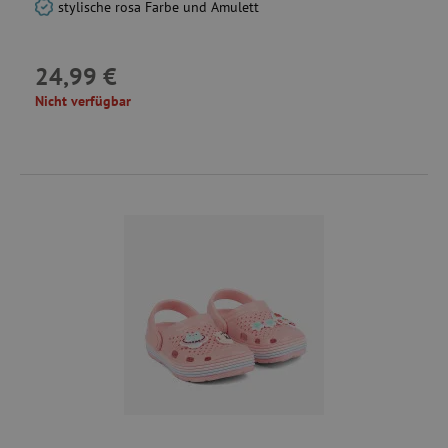
stylische rosa Farbe und Amulett
24,99 €
Nicht verfügbar
cto_bundle
.criteo.com
ecsession4-
www.agathaswelt.de
f67e22c6c3dacfc9b77b6b40399abc16
_uetvid
Microsoft
Corporation
.agathaswelt.de
m
Stripe
m.stripe.com