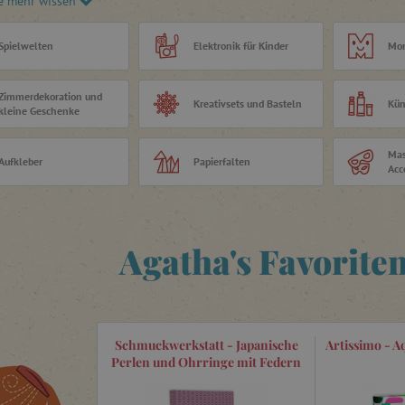
e mehr wissen
ken.
rtige Verarbeitung und luxuriöses Design
Spielwelten
Elektronik für Kinder
Mon
der und Erwachsene, die gerne kreativ sind
Zimmerdekoration und
Kreativsets und Basteln
Kün
kleine Geschenke
Mas
Aufkleber
Papierfalten
Acc
Agatha's Favorite
Schmuckwerkstatt - Japanische
Artissimo - A
Perlen und Ohrringe mit Federn