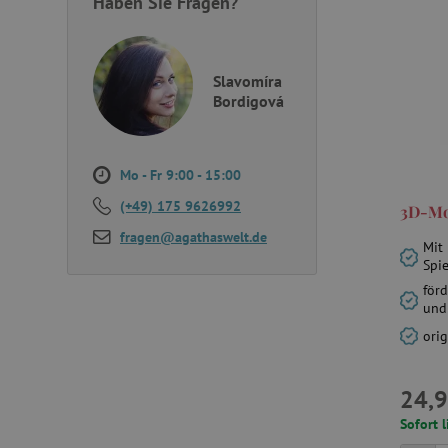
Haben Sie Fragen?
Slavomíra
Bordigová
Mo - Fr 9:00 - 15:00
(+49) 175 9626992
3D-Mo
fragen@agathaswelt.de
Mit
Spi
förd
und
orig
24,9
Sofort l