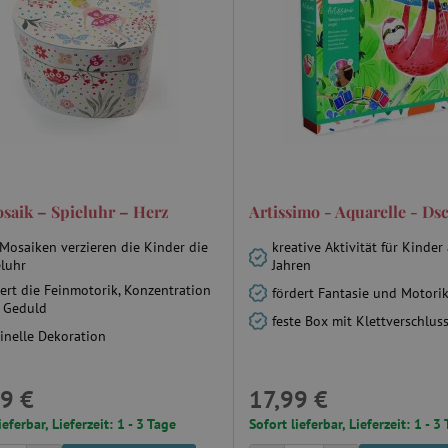
saik – Spieluhr – Herz
Artissimo - Aquarelle - Ds
 Mosaiken verzieren die Kinder die
kreative Aktivität für Kinder
eluhr
Jahren
ert die Feinmotorik, Konzentration
fördert Fantasie und Motori
 Geduld
feste Box mit Klettverschlus
inelle Dekoration
9 €
17,99 €
ieferbar, Lieferzeit: 1 - 3 Tage
Sofort lieferbar, Lieferzeit: 1 - 3