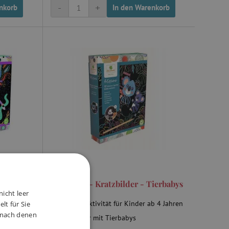
-
+
nkorb
In den Warenkorb
Pferde
Artissimo - Kratzbilder - Tierbabys
nicht leer
Freizeitaktivität für Kinder ab 4 Jahren
lt für Sie
, nach denen
erden und
10 Bilder mit Tierbabys
ntführen