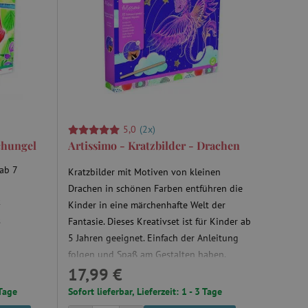
5,0
(2x)
chungel
Artissimo - Kratzbilder - Drachen
 ab 7
Kratzbilder mit Motiven von kleinen
Drachen in schönen Farben entführen die
k
Kinder in eine märchenhafte Welt der
s
Fantasie. Dieses Kreativset ist für Kinder ab
5 Jahren geeignet. Einfach der Anleitung
folgen und Spaß am Gestalten haben.
17,99 €
Kratzen Sie geduldig die Oberfläche der
Karte, um schöne Bilder mit Drachen zu
 Tage
Sofort lieferbar, Lieferzeit: 1 - 3 Tage
kreieren.