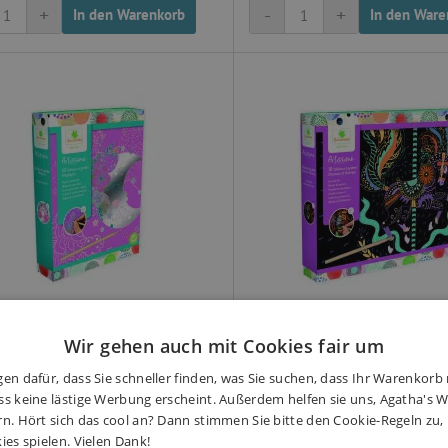
+
-
+
In den Warenkorb
In den Ware
Wir gehen auch mit Cookies fair um
imo - Kratzbilder - Magischer
Artissimo - Kratzbilder - 
en dafür, dass Sie schneller finden, was Sie suchen, dass Ihr Warenkorb 
m
und Einhörner
s keine lästige Werbung erscheint. Außerdem helfen sie uns, Agatha's We
rn. Hört sich das cool an? Dann stimmen Sie bitte den Cookie-Regeln zu
en wie ein Traum, wer möchte das
Kratzbilder mit Motiven von Pf
ies spielen. Vielen Dank!
ben? Dieses kreative Set ist für
Einhörnern in schönen Farben e