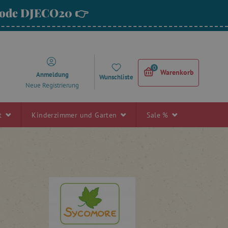
 Code DJECO20 👉
0
Warenkorb
Anmeldung
Wunschliste
Neue Registrierung
rt
Kinderzimmer und Garten
Sale %