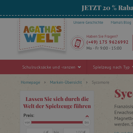
JETZT 20 % Raba
Unsere Geschichte
Mama's Blog
Haben Sie Fragen?
(+49) 175 9626992
Mo - Fr 9:00 - 15:00
Schulrucksäcke und -ranzen
Spielzeug nach Typ
Homepage
Marken-Übersicht
Sycomore
Sy
Lassen Sie sich durch die
Welt der Spielzeuge führen
Französis
Erwachsen
Preis:
Magnetbo
von
bis
werden. S
einfache
€
bis
€