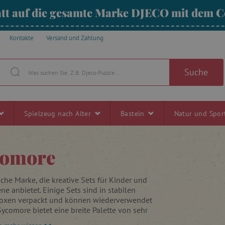
tt auf die gesamte Marke DJECO mit dem
Kontakte
Versand und Zahlung
Suche
Spielzeug nach Alter
Basteln
Natur und Spo
comore
che Marke, die kreative Sets für Kinder und
e anbietet. Einige Sets sind in stabilen
xen verpackt und können wiederverwendet
ycomore bietet eine breite Palette von sehr
n Aktivitäten bis hin zu Schmuck und anderen