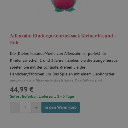
verwendet, um
_ga
1 Jahr 1
Cookie pr
Google LLC
Name
Provider
/
Domäne
Ab
Benutzer über
Monat
měření
.agathaswelt.de
Sitzungen hinweg
návštěvnos
smc_dyn_item
.agatinsvet.cz
zu verfolgen, um
ve službě
die
google
smc_dyn_item_code
.agathaswelt.de
Benutzererfahrung
analytics.
zu optimieren,
smc_not
UOL
indem die
_ga_9CKTE4X6HL
.agathaswelt.de
1 Jahr 1
Dieses Coo
.agathaswelt.de
Sitzungskonsistenz
Monat
wird von
Affenzahn Kindergartenrucksack Kleiner Freund -
beibehalten und
Google
personalisierte
Eule
Analytics
Dienste
verwendet
bereitgestellt
um den
werden.
Die „Kleine Freunde“-Serie von Affenzahn ist perfekt für
Sitzungsst
beizubehal
Kinder zwischen 1 und 3 Jahren. Ziehen Sie die Zunge heraus,
vuid
1 Jahr 1
Diese Cookies
Vimeo.com
smc_sesn
.agathaswelt.de
Monat
werden vom
Inc.
spielen Sie mit der Schlaufe, drehen Sie die
Vimeo-
.vimeo.com
Videoplayer auf
Händchen/Pfötchen um. Das Spielen mit einem Lieblingstier
Websites
entwickelt die Phantasie des Kindes. Das Öffnen und
verwendet.
44,99 €
Schließen der Schnallen fördert die Feinmotorik.
Sofort lieferbar, Lieferzeit: 1 - 3 Tage
uid
.criteo.com
-
+
In den Warenkorb
smc_tag
.agathaswelt.de