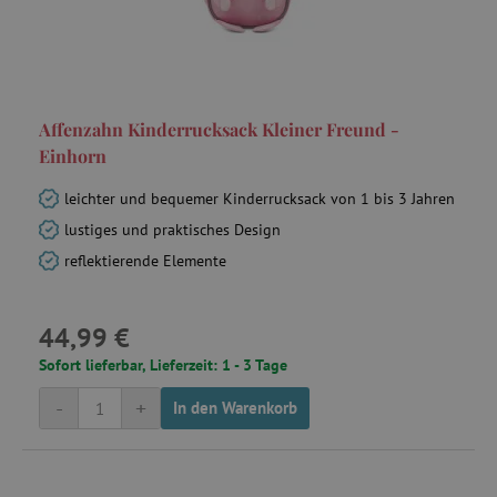
smc_tpv
.agathaswelt.de
Affenzahn Kinderrucksack Kleiner Freund -
Einhorn
leichter und bequemer Kinderrucksack von 1 bis 3 Jahren
lustiges und praktisches Design
reflektierende Elemente
uid
.adform.net
44,99 €
Sofort lieferbar, Lieferzeit: 1 - 3 Tage
-
+
In den Warenkorb
YSC
Google LLC
.youtube.com