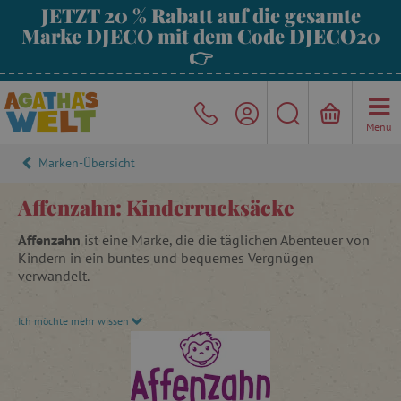
JETZT 20 % Rabatt auf die gesamte
Marke DJECO mit dem Code DJECO20
👉
Menu
Marken-Übersicht
Affenzahn: Kinderrucksäcke
Affenzahn
ist eine Marke, die die täglichen Abenteuer von
Kindern in ein buntes und bequemes Vergnügen
verwandelt.
Kindergartenrucksäcke von Affenzahn
sind die besten
Ich möchte mehr wissen
Freunde von Kindern auf der ganzen Welt. Sie haben ihre
eigenen besonderen Fähigkeiten und Eigenschaften. Diese
niedlichen kleinen Tiere werden die verrücktesten
Abenteuer mit Ihnen erleben! Vom verstellbaren Brustgurt