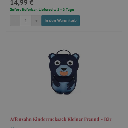
14,99 €
Sofort lieferbar, Lieferzeit: 1 - 3 Tage
-
+
In den Warenkorb
cto_bundle
.criteo.com
ecsession4-
www.agathaswelt.de
f67e22c6c3dacfc9b77b6b40399abc16
_uetvid
Microsoft
Corporation
.agathaswelt.de
m
Stripe
m.stripe.com
Affenzahn Kinderrucksack Kleiner Freund - Bär