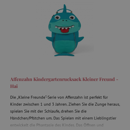
smct_last_ov
.agathaswelt.de
IDE
Google LLC
.doubleclick.net
Affenzahn Kindergartenrucksack Kleiner Freund -
Hai
MSPTC
Microsoft
.bing.com
Die „Kleine Freunde“-Serie von Affenzahn ist perfekt für
Kinder zwischen 1 und 3 Jahren. Ziehen Sie die Zunge heraus,
spielen Sie mit der Schlaufe, drehen Sie die
Händchen/Pfötchen um. Das Spielen mit einem Lieblingstier
entwickelt die Phantasie des Kindes. Das Öffnen und