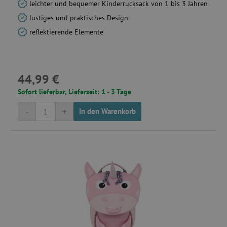
leichter und bequemer Kinderrucksack von 1 bis 3 Jahren
lustiges und praktisches Design
reflektierende Elemente
smc_uid
.agathaswelt.de
44,99 €
Sofort lieferbar, Lieferzeit: 1 - 3 Tage
_gcl_au
Google LLC
.agathaswelt.de
-
+
In den Warenkorb
receive-cookie-deprecation
.criteo.com
smc_spv
.agathaswelt.de