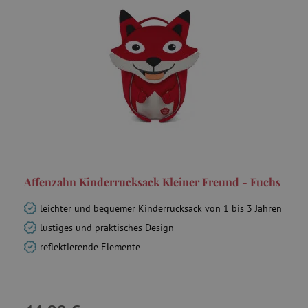
_fbp
Meta Platform Inc.
.agathaswelt.de
tfpsi
.agathaswelt.de
3
Affenzahn Kinderrucksack Kleiner Freund - Fuchs
leichter und bequemer Kinderrucksack von 1 bis 3 Jahren
lustiges und praktisches Design
reflektierende Elemente