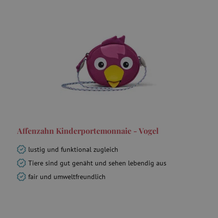
ecvisits4-
www.agathaswelt.de
f67e22c6c3dacfc9b77b6b40399abc16
ar_debug
.pinterest.com
Affenzahn Kinderportemonnaie - Vogel
smc_refresh
.agathaswelt.de
lustig und funktional zugleich
Tiere sind gut genäht und sehen lebendig aus
fair und umweltfreundlich
VISITOR_INFO1_LIVE
Google LLC
.youtube.com