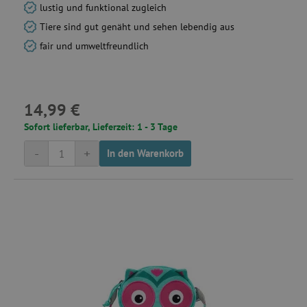
lustig und funktional zugleich
smct_dyn_BasketCount
.agathaswelt.de
Tiere sind gut genäht und sehen lebendig aus
fair und umweltfreundlich
smc_viewed_items
.agathaswelt.de
test_cookie
1
Google LLC
.doubleclick.net
14,99 €
Sofort lieferbar, Lieferzeit: 1 - 3 Tage
MUID
Microsoft
Corporation
-
+
In den Warenkorb
.bing.com
smc_cart_visited
.agathaswelt.de
smc_v4_121670
.agathaswelt.de