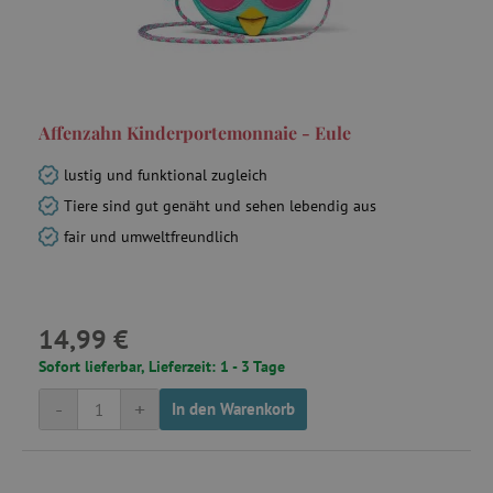
C
Adform
.adform.net
Affenzahn Kinderportemonnaie - Eule
smc_session_id
.agathaswelt.de
lustig und funktional zugleich
Tiere sind gut genäht und sehen lebendig aus
fair und umweltfreundlich
14,99 €
Sofort lieferbar, Lieferzeit: 1 - 3 Tage
smct_session
Universo Online
-
+
S.A. (UOL)
In den Warenkorb
.agathaswelt.de