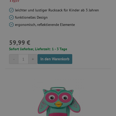
Tiger
leichter und lustiger Rucksack für Kinder ab 3 Jahren
VISITOR_PRIVACY_METADATA
YouTube
.youtube.com
funktionelles Design
ergonomisch, reflektierende Elemente
59,99 €
Sofort lieferbar, Lieferzeit: 1 - 3 Tage
-
+
In den Warenkorb
lastVisitedProduct
www.agathaswelt.de
Provider
/
Name
Ablaufdatum
Beschreibung
Domäne
Provider
/
Name
Ablaufdatum
Beschreib
Domäne
_cfuvid
.vimeo.com
Session
Dieses Cookie wird