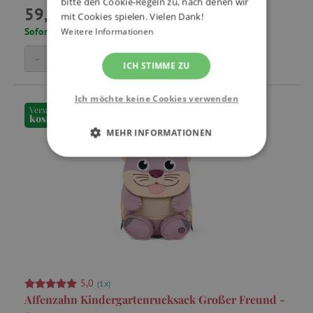
bitte den Cookie-Regeln zu, nach denen wir
59,99 €
mit Cookies spielen. Vielen Dank!
Sofort lieferbar, Lieferzeit: 1 - 3 Tage
Weitere Informationen
-
+
In den Warenkorb
ICH STIMME ZU
Ich möchte keine Cookies verwenden
Versand
kostenfrei
MEHR INFORMATIONEN
UNBEDINGT ERFORDERLICH
PERFORMANCE
TARGETING
FUNKTIONALITÄT
5,0
(1x)
Affenzahn Kindergartenrucksack Großer Freund -