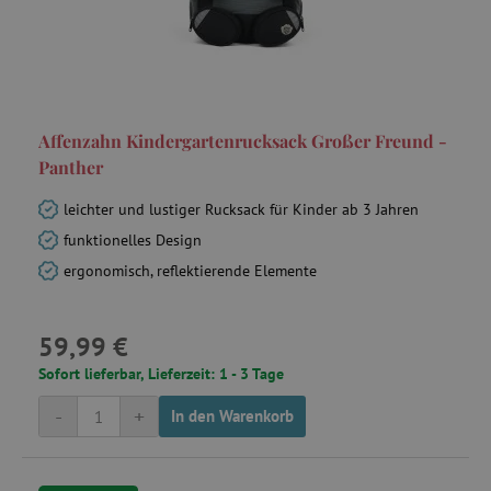
_pinterest_ct_ua
Pinterest Inc.
.ct.pinterest.com
cjConsent
.agathaswelt.de
Affenzahn Kindergartenrucksack Großer Freund -
FPAU
.agathaswelt.de
Panther
leichter und lustiger Rucksack für Kinder ab 3 Jahren
funktionelles Design
ergonomisch, reflektierende Elemente
59,99 €
_lb
.agathaswelt.de
Sofort lieferbar, Lieferzeit: 1 - 3 Tage
_lb_ccc
.agathaswelt.de
-
+
In den Warenkorb