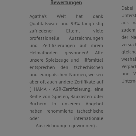
Bewertungen
Dabei
Unters
Agatha's Welt hat dank
_pinterest_ct_ua
aus na
Qualitätsware und 99% langfristig
zudem 
zufriedener Eltern, viele
cjConsent
der Na
professionelle Auszeichnungen
vers
FPAU
und Zertifizierungen auf ihrem
gleich
Heimatboden gewonnen! Alle
wes
unsere Spielzeuge und Hilfsmittel
Verpac
entsprechen den tschechischen
_lb
und V
und europäischen Normen, weisen
Unter
aber oft auch andere Zertifikate auf
_lb_ccc
( HAMA - AGR-Zertifizierung, eine
Reihe von Spielen, Baukästen oder
Büchern in unserem Angebot
product_filter_remember
haben renommierte tschechische
oder internationale
_sp_ses.ab3e
Auszeichnungen gewonnen) .
CookieScriptConsent