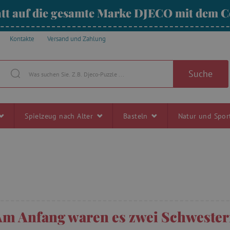
tt auf die gesamte Marke DJECO mit dem
Kontakte
Versand und Zahlung
Suche
Spielzeug nach Alter
Basteln
Natur und Spo
m Anfang waren es zwei Schweste