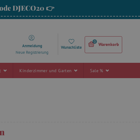
 Code DJECO20 👉
0
Warenkorb
Anmeldung
Wunschliste
Neue Registrierung
rt
Kinderzimmer und Garten
Sale %
rn