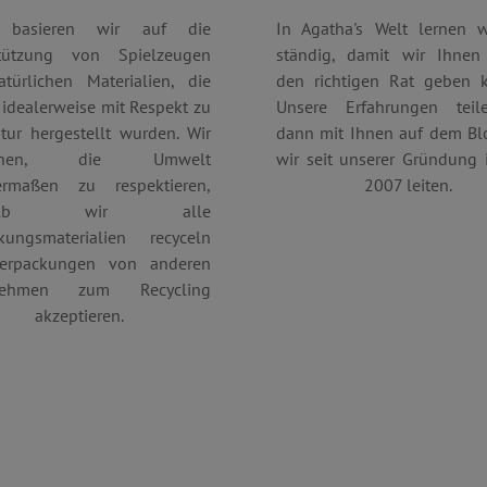
und Bots zu unterscheiden. Di
.vimeo.com
Vorteil, um gültige Berichte ü
 basieren wir auf die
In Agatha's Welt lernen w
Website zu erstellen.
tützung von Spielzeugen
ständig, damit wir Ihne
1 Jahr
Dieser Cookie wird in Bezug a
Pinterest Inc.
türlichen Materialien, die
den richtigen Rat geben k
gesetzt
.ct.pinterest.com
idealerweise mit Respekt zu
Unsere Erfahrungen teil
.agathaswelt.de
1 Jahr 1
Dieses Cookie dient dazu, de
Monat
Nutzers für Cookies auf der W
tur hergestellt wurden. Wir
dann mit Ihnen auf dem Bl
uchen, die Umwelt
wir seit unserer Gründung 
.agathaswelt.de
3 Monate
Dieses Cookie wird verwendet
Informationen zu erfassen, a
ermaßen zu respektieren,
2007 leiten.
zugreifen oder besuchen, Web
auf dem Browsertyp der Besu
halb wir alle
andere Informationen, die de
kungsmaterialien recyceln
.agathaswelt.de
Session
Cookie systému lugis box, kte
erpackungen von anderen
na webu
nehmen zum Recycling
.agathaswelt.de
1 Jahr
Dieses Cookie dient dazu, die
akzeptieren.
zur Verwendung von Cookies 
speichern und die Einhaltung 
Anforderungen zu gewährleist
für bestimmte Kategorien von
www.agathaswelt.de
1 Tag
Zapamatování filtru produkt
www.agathaswelt.de
30 Minuten
1 Jahr
Dieses Cookie wird vom Cook
CookieScript
verwendet, um die Einwilligu
www.agathaswelt.de
Besucher-Cookies zu speiche