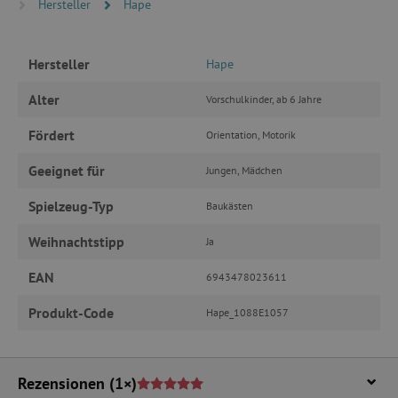
Hersteller
Hape
PERFORMANCE
Hersteller
Hape
TARGETING
Alter
Vorschulkinder, ab 6 Jahre
FUNKTIONALITÄT
Fördert
Orientation, Motorik
Geeignet für
Jungen, Mädchen
Unbedingt erforderlich
Performance
Spielzeug-Typ
Baukästen
Targeting
Funktionalität
Weihnachtstipp
Ja
Unbedingt erforderliche Cookies ermöglichen
wesentliche Kernfunktionen der Website wie die
EAN
6943478023611
Benutzeranmeldung und die Kontoverwaltung.
Ohne die unbedingt erforderlichen Cookies
kann die Website nicht ordnungsgemäß
Produkt-Code
Hape_1088E1057
verwendet werden.
Name
Provider
/
Domäne
featureFlagIdentifier
www.agathaswelt.de
Rezensionen
(1×)