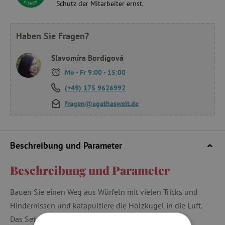
Schutz der Mitarbeiter ernst.
Haben Sie Fragen?
Slavomíra Bordigová
Mo - Fr 9:00 - 15:00
(+49) 175 9626992
fragen@agathaswelt.de
Beschreibung und Parameter
Beschreibung und Parameter
Bauen Sie einen Weg aus Würfeln mit vielen Tricks und
Hindernissen und katapultiere die Holzkugel in die Luft.
Das Set enthält genügend Teile, um stundenlangen