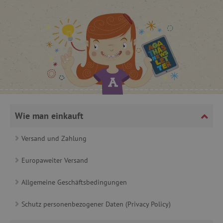
_lb
.agathaswelt.de
_lb_ccc
.agathaswelt.de
Wie man einkauft
Versand und Zahlung
product_filter_remember
www.agathaswelt.de
Europaweiter Versand
_sp_ses.ab3e
www.agathaswelt.de
CookieScriptConsent
Allgemeine Geschäftsbedingungen
CookieScript
www.agathaswelt.de
Schutz personenbezogener Daten (Privacy Policy)