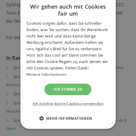
Spielspaß zu garantieren. Domino enthält insgesamt 122
Wir gehen auch mit Cookies
Teile. Entworfen für Kinder ab 4 Jahren. Das Set kann mit
fair um
der Dominobahn Hammer kombiniert werden.
Cookies sorgen dafür, dass Sie schneller
finden, was Sie suchen, dass Ihr Warenkorb
nicht leer wird und dass keine lästige
Für die Fotos bedanken wir uns bei @just.mom.life.
Werbung erscheint. Außerdem helfen sie
uns, Agatha's Welt für Sie zu verbessern.
Hört sich das cool an? Dann stimmen Sie
In Kategorien eingeteilt
bitte den Cookie-Regeln zu, nach denen wir
Spielzeug nach Typ
Holzspielzeug
Holzbausteine
mit Cookies spielen. Vielen Dank!
Weitere Informationen
Spielzeug nach Typ
Baukästen und
Konstruktionsspielzeug
Murmel- & Dominobahnen
ICH STIMME ZU
Spielzeug nach Typ
Montessori Spielzeug
Spielzeug nach Alter
Spiele & Spielzeug für
Ich möchte keine Cookies verwenden
Vorschulkinder (Alter 5+)
MEHR INFORMATIONEN
Spielzeug nach Alter
Spiele & Spielzeug für Kinder ab 6
Jahre
UNBEDINGT ERFORDERLICH