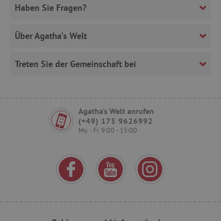
Haben Sie Fragen?
VISITOR_PRIVACY_METADATA
YouTube
.youtube.com
Über Agatha's Welt
Treten Sie der Gemeinschaft bei
Agatha's Welt anrufen
(+49) 175 9626992
lastVisitedProduct
www.agathaswelt.de
Mo - Fr 9:00 - 15:00
Provider
/
Name
Ablaufdatum
Beschreibung
Domäne
Provider
/
Name
Ablaufdatum
Beschreib
Domäne
_cfuvid
.vimeo.com
Session
Dieses Cookie wird
verwendet, um
_ga
1 Jahr 1
Cookie pr
Google LLC
Name
Provider
/
Domäne
Ab
Benutzer über
Monat
měření
.agathaswelt.de