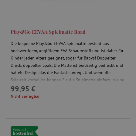
Targeting
Funktionalität
Unbedingt erforderliche Cookies ermöglichen
wesentliche Kernfunktionen der Website wie die
Benutzeranmeldung und die Kontoverwaltung.
Play&Go EEVAA Spielmatte Road
Ohne die unbedingt erforderlichen Cookies
kann die Website nicht ordnungsgemäß
verwendet werden.
Die bequeme Play&Go EEVAA Spielmatte besteht aus
hochwertigem, ungiftigem EVA-Schaumstoff und ist daher für
Name
Provider
/
Domäne
Kinder jeden Alters geeignet, sogar für Babys! Doppelter
featureFlagIdentifier
www.agathaswelt.de
Druck, doppelter Spaß: Die Matte ist beidseitig bedruckt und
PHPSESSID
PHP.net
hat ein Design, das die Fantasie anregt. Und wenn die
www.agathaswelt.de
Spielzeit vorbei ist, können Sie die Spielmatte einfach in eine
99,95 €
Aufbewahrungsbox verwandeln und all Ihre Spielsachen
__cf_bm
Cloudflare Inc.
darin verstauen.
.vimeo.com
Nicht verfügbar
Versand
_pinterest_ct_ua
Pinterest Inc.
kostenfrei
.ct.pinterest.com