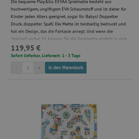
Die bequeme Play&Go EEVAA Spielmatte besteht aus
hochwertigem, ungiftigem EVA-Schaumstoff und ist daher für
Kinder jeden Alters geeignet, sogar für Babys! Doppelter
Druck, doppelter Spaß: Die Matte ist beidseitig bedruckt und
hat ein Design, das die Fantasie anregt. Und wenn die
Spielzeit vorbei ist, können Sie die Spielmatte einfach in eine
119,95 €
Aufbewahrungsbox verwandeln und all Ihre Spielsachen
darin verstauen.
Sofort lieferbar, Lieferzeit: 1 - 3 Tage
-
+
In den Warenkorb