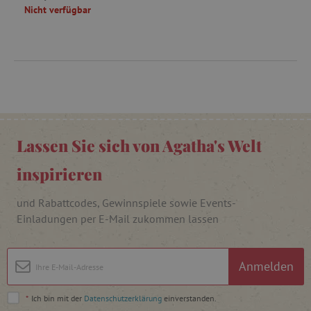
darin verstauen.
Nicht verfügbar
product_filter_remember
www.agathaswelt.de
_sp_ses.ab3e
www.agathaswelt.de
CookieScriptConsent
CookieScript
www.agathaswelt.de
Lassen Sie sich von Agatha's Welt
inspirieren
und Rabattcodes, Gewinnspiele sowie Events-
__cf_bm
Cloudflare Inc.
.heureka.cz
Einladungen per E-Mail zukommen lassen
Anmelden
_sp_id.ab3e
www.agathaswelt.de
*
Ich bin mit der
Datenschutzerklärung
einverstanden.