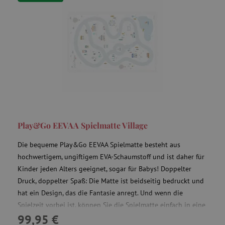
cjConsent
.agathaswelt.de
FPAU
.agathaswelt.de
Play&Go EEVAA Spielmatte Village
Die bequeme Play&Go EEVAA Spielmatte besteht aus
_lb
.agathaswelt.de
hochwertigem, ungiftigem EVA-Schaumstoff und ist daher für
Kinder jeden Alters geeignet, sogar für Babys! Doppelter
_lb_ccc
.agathaswelt.de
Druck, doppelter Spaß: Die Matte ist beidseitig bedruckt und
hat ein Design, das die Fantasie anregt. Und wenn die
Spielzeit vorbei ist, können Sie die Spielmatte einfach in eine
99,95 €
Aufbewahrungsbox verwandeln und all Ihre Spielsachen