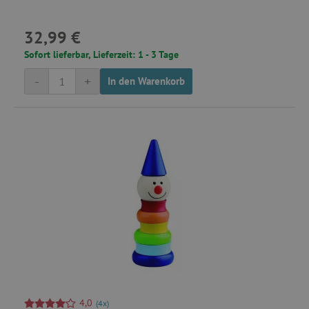
32,99 €
Sofort lieferbar, Lieferzeit: 1 - 3 Tage
smc_uid
.agathaswelt.de
-
+
In den Warenkorb
_gcl_au
Google LLC
.agathaswelt.de
receive-cookie-deprecation
.criteo.com
smc_spv
.agathaswelt.de
4,0
(4x)