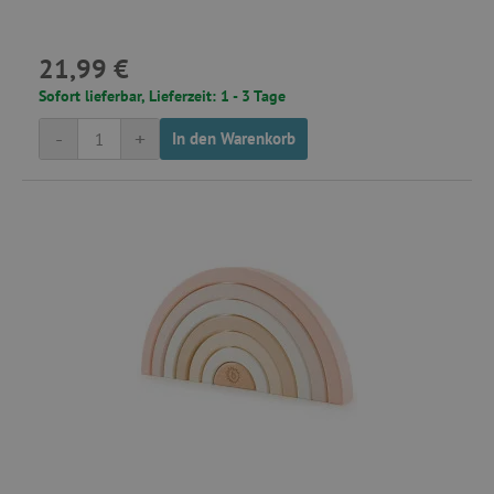
VISITOR_PRIVACY_METADATA
YouTube
21,99 €
.youtube.com
Sofort lieferbar, Lieferzeit: 1 - 3 Tage
-
+
In den Warenkorb
lastVisitedProduct
www.agathaswelt.de
Provider
/
Name
Ablaufdatum
Beschreibung
Domäne
Provider
/
Name
Ablaufdatum
Beschreib
Domäne
_cfuvid
.vimeo.com
Session
Dieses Cookie wird