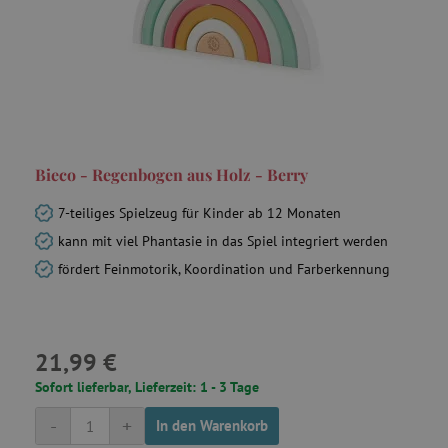
product_filter_remember
www.agathaswelt.de
_sp_ses.ab3e
www.agathaswelt.de
CookieScriptConsent
CookieScript
Bieco - Regenbogen aus Holz - Berry
www.agathaswelt.de
7-teiliges Spielzeug für Kinder ab 12 Monaten
kann mit viel Phantasie in das Spiel integriert werden
fördert Feinmotorik, Koordination und Farberkennung
__cf_bm
Cloudflare Inc.
.heureka.cz
21,99 €
Sofort lieferbar, Lieferzeit: 1 - 3 Tage
-
+
In den Warenkorb
_sp_id.ab3e
www.agathaswelt.de