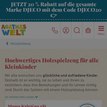
JETZT 20 % Rabatt auf die gesamte
Marke DJECO mit dem Code DJECO20
👉
Menu
Holzspielzeug
Hochwertiges Holzspielzeug für alle
Kleinkinder
Wir alle wünschen uns
glückliche und zufriedene Kinder
.
Deshalb ist es wichtig, sie zu loben und ihnen zu
versichern, dass ihre Bemühungen und ihr Lernen richtig
sind. Durch das Spielen mit einem Holzspielzeug können
wir ihre motorischen Fähigkeiten, ihre motorische
Ich möchte mehr wissen
Koordination, ihre Kreativität und ihre Logik entwickeln.
Mama Kristýna rät