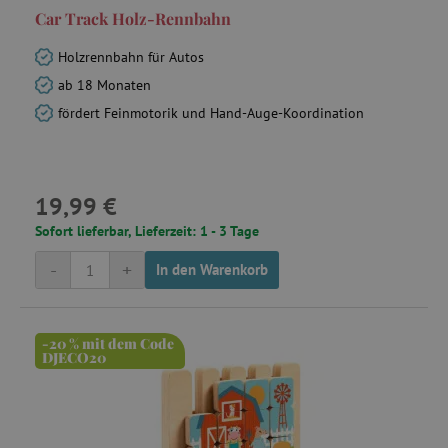
C
Car Track Holz-Rennbahn
Adform
.adform.net
Holzrennbahn für Autos
ab 18 Monaten
fördert Feinmotorik und Hand-Auge-Koordination
smc_session_id
.agathaswelt.de
19,99 €
Sofort lieferbar, Lieferzeit: 1 - 3 Tage
-
+
In den Warenkorb
-20 % mit dem Code
smct_session
Universo Online
DJECO20
S.A. (UOL)
.agathaswelt.de