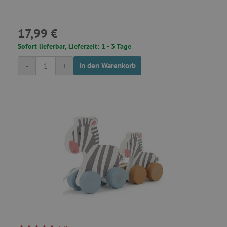
Unbedingt erforderlich
Performance
Targeting
Funktionalität
17,99 €
Unbedingt erforderliche Cookies ermöglichen
Sofort lieferbar, Lieferzeit: 1 - 3 Tage
wesentliche Kernfunktionen der Website wie die
Benutzeranmeldung und die Kontoverwaltung.
-
+
In den Warenkorb
Ohne die unbedingt erforderlichen Cookies
kann die Website nicht ordnungsgemäß
verwendet werden.
Name
Provider
/
Domäne
featureFlagIdentifier
www.agathaswelt.de
PHPSESSID
PHP.net
www.agathaswelt.de
__cf_bm
Cloudflare Inc.
.vimeo.com