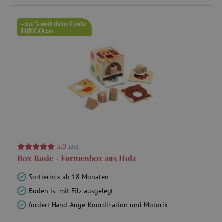
-20 % mit dem Code
DJECO20
_uetsid
Microsoft
Corporation
.agathaswelt.de
cto_bundle
.agathaswelt.de
ar_debug
cm.teads.tv
5,0
(2x)
Box Basic - Formenbox aus Holz
Sortierbox ab 18 Monaten
smc_v4_118558
.agathaswelt.de
Boden ist mit Filz ausgelegt
fördert Hand-Auge-Koordination und Motorik
_pin_unauth
Pinterest Inc.
.agathaswelt.de