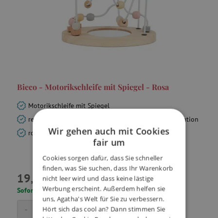
Bieco - Motorikschleife mit Spiegel - Rosa
Motorikschleife mit Spiegel
regt die Sinne an, fördert Feinmotorik und Konzentration
Wir gehen auch mit Cookies
robustes Spielzeug mit langer Lebensdauer
fair um
Cookies sorgen dafür, dass Sie schneller
finden, was Sie suchen, dass Ihr Warenkorb
19,99 €
nicht leer wird und dass keine lästige
Werbung erscheint. Außerdem helfen sie
Sofort lieferbar, Lieferzeit: 1 - 3 Tage
uns, Agatha's Welt für Sie zu verbessern.
-
+
In den Warenkorb
Hört sich das cool an? Dann stimmen Sie