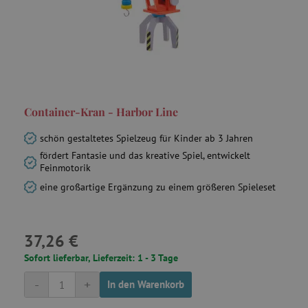
_fbp
Meta Platform Inc.
.agathaswelt.de
tfpsi
.agathaswelt.de
3
Container-Kran - Harbor Line
schön gestaltetes Spielzeug für Kinder ab 3 Jahren
fördert Fantasie und das kreative Spiel, entwickelt
Feinmotorik
eine großartige Ergänzung zu einem größeren Spieleset
37,26 €
Sofort lieferbar, Lieferzeit: 1 - 3 Tage
-
+
In den Warenkorb