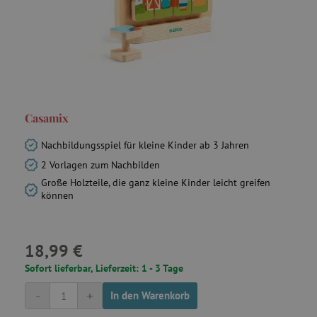
ecvisits4-
www.agathaswelt.de
f67e22c6c3dacfc9b77b6b40399abc16
ar_debug
.pinterest.com
Casamix
Nachbildungsspiel für kleine Kinder ab 3 Jahren
2 Vorlagen zum Nachbilden
Große Holzteile, die ganz kleine Kinder leicht greifen
smc_refresh
.agathaswelt.de
können
18,99 €
Sofort lieferbar, Lieferzeit: 1 - 3 Tage
-
+
VISITOR_INFO1_LIVE
Google LLC
In den Warenkorb
.youtube.com