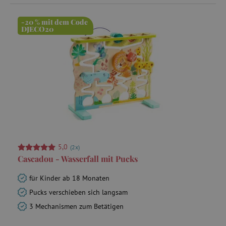
-20 % mit dem Code
DJECO20
cto_bundle
.criteo.com
ecsession4-
www.agathaswelt.de
f67e22c6c3dacfc9b77b6b40399abc16
_uetvid
Microsoft
5,0
(2x)
Corporation
.agathaswelt.de
Cascadou - Wasserfall mit Pucks
für Kinder ab 18 Monaten
Pucks verschieben sich langsam
m
Stripe
m.stripe.com
3 Mechanismen zum Betätigen