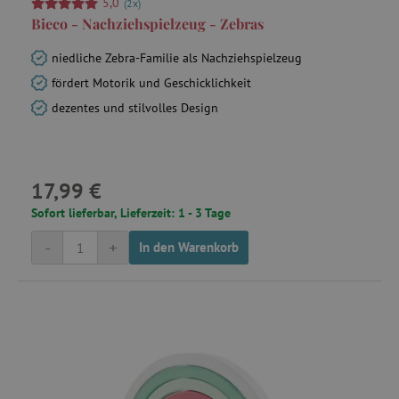
5,0
_pinterest_ct_ua
(2x)
Pinterest Inc.
.ct.pinterest.com
Bieco - Nachziehspielzeug - Zebras
cjConsent
.agathaswelt.de
niedliche Zebra-Familie als Nachziehspielzeug
fördert Motorik und Geschicklichkeit
dezentes und stilvolles Design
FPAU
.agathaswelt.de
17,99 €
Sofort lieferbar, Lieferzeit: 1 - 3 Tage
-
+
In den Warenkorb
_lb
.agathaswelt.de
_lb_ccc
.agathaswelt.de