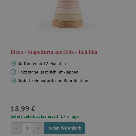
smct_last_ov
.agathaswelt.de
Bieco - Stapelturm aus Holz - Reh Ella
für Kinder ab 12 Monaten
Holzstange lässt sich umklappen
IDE
Google LLC
fördert Feinmotorik und Koordination
.doubleclick.net
MSPTC
Microsoft
.bing.com
18,99 €
Sofort lieferbar, Lieferzeit: 1 - 3 Tage
-
+
In den Warenkorb