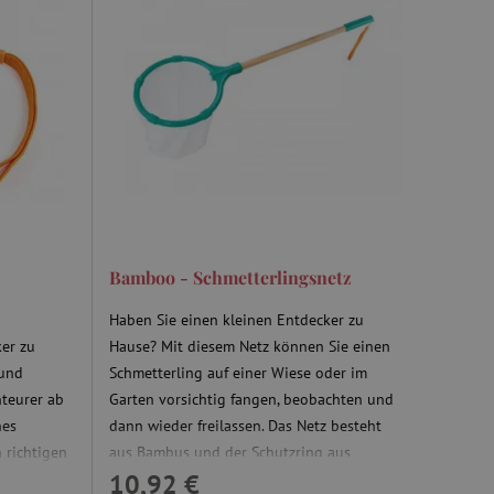
es ist für die Website von
ber die Nutzung ihrer
uf Pinterest Marketing
n Einwilligungszustand des
ebsite zu speichern.
, um benutzerspezifische
uf welche Seiten Benutzer
-Seiteninhalte basierend
cher anpassen oder
r Besucher sendet.
rý nám zajišťuje hledání
Bamboo - Schmetterlingsnetz
 Einwilligung des Nutzers
auf der Website zu
Haben Sie einen kleinen Entdecker zu
gesetzlicher
ker zu
Hause? Mit diesem Netz können Sie einen
en, um eine Einwilligung
 Cookies zu erhalten.
 und
Schmetterling auf einer Wiese oder im
ů
teurer ab
Garten vorsichtig fangen, beobachten und
nes
dann wieder freilassen. Das Netz besteht
 richtigen
aus Bambus und der Schutzring aus
ie-Script.com-Dienst
ngseinstellungen für
10,92 €
passes
pflanzlichem Kunststoff ohne Öl.
rn. Das Cookie-Banner von