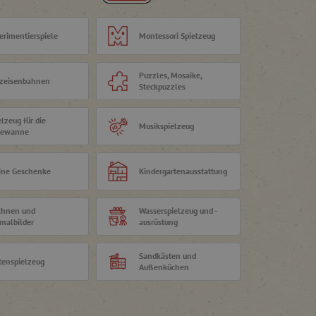
erimentierspiele
Montessori Spielzeug
Puzzles, Mosaike,
zeisenbahnen
Steckpuzzles
elzeug für die
Musikspielzeug
dewanne
ine Geschenke
Kindergartenausstattung
chnen und
Wasserspielzeug und -
malbilder
ausrüstung
Sandkästen und
tenspielzeug
Außenküchen