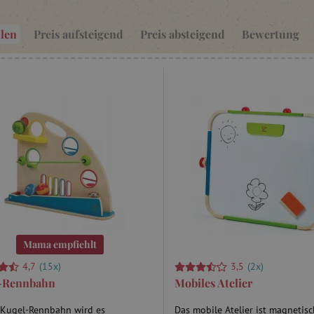
. Peters Motto lautet:
„Kinder spielen nicht, um zu
e entwickeln sich spielend.“
len
Preis aufsteigend
Preis absteigend
Bewertung
Mama empfiehlt
4,7
(15x)
3,5
(2x)
-Rennbahn
Mobiles Atelier
 Kugel-Rennbahn wird es
Das mobile Atelier ist magnetis