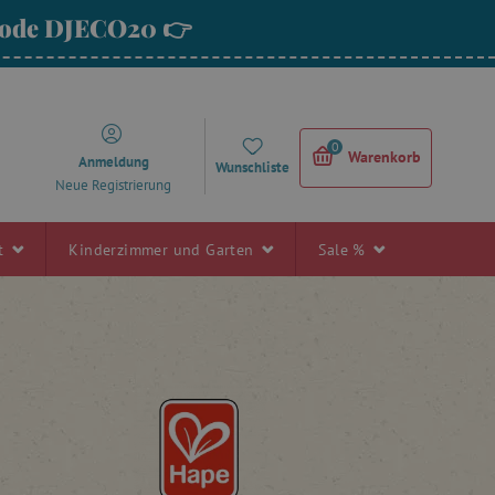
 Code DJECO20 👉
0
Warenkorb
Anmeldung
Wunschliste
Neue Registrierung
rt
Kinderzimmer und Garten
Sale %