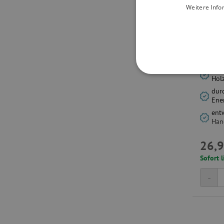
Weitere Info
Aufla
gro
UNBEDINGT
Hol
dur
Ene
ent
Han
26,9
Unbedingt erforderliche Co
Ohne die unbedingt erford
Sofort l
Name
-
featureFlagIdentifier
PHPSESSID
__cf_bm