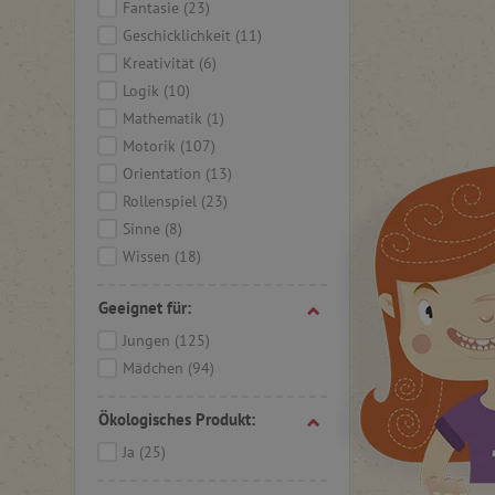
Deutschl
Fantasie
(23)
Familie, 
Geschicklichkeit
(11)
begann s
Kreativität
(6)
Spielzeu
Kindergär
Logik
(10)
die
Bedeu
Mathematik
(1)
gründete
Motorik
(107)
seinem F
Orientation
(13)
Hape
. D
lebensla
Rollenspiel
(23)
Unterneh
Sinne
(8)
gegründe
Wissen
(18)
von Ökol
Verfahren
Geeignet für:
umweltfr
Welt. Pet
Jungen
(125)
sein Kon
Mädchen
(94)
der sozia
Ökologisches Produkt:
HAPE-Spi
hochwert
Ja
(25)
allem ei
Engageme