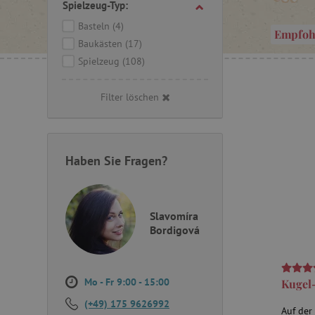
Spielzeug-Typ:
das Spiel
lernen, si
Basteln
(4)
Empfoh
Baukästen
(17)
Spielzeug
(108)
Filter löschen
Haben Sie Fragen?
Slavomíra
Bordigová
Mo - Fr 9:00 - 15:00
Kugel
(+49) 175 9626992
Auf der