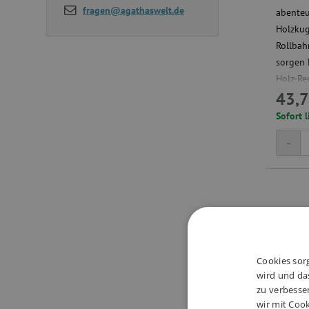
fragen@agathaswelt.de
abenteu
Holzkug
Rollbah
sorgen 
Holz-Re
43,7
Sofort l
-
Cookies sorg
wird und das
zu verbesse
wir mit Cook