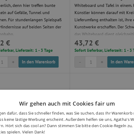
erlich, denn hier treffen bunte
Whiteboard und Tafel in einem. 
eln auf Gefälle, Tunnel und
Künstler können darauf mit Krei
nen. Für stundenlangen Spielspaß
Lieferumfang enthalten ist, ihre 
Hindernisse auf beiden Seiten der
Kunstwerke erschaffen. Der Sch
nnbahn.
das Whiteboard dient gleichzeit
2 €
43,72 €
Befestigen von Malpapier.
ieferbar, Lieferzeit: 1 - 3 Tage
Sofort lieferbar, Lieferzeit: 1 - 3
+
-
+
In den Warenkorb
In den Ware
Wir gehen auch mit Cookies fair um
en dafür, dass Sie schneller finden, was Sie suchen, dass Ihr Warenkorb 
s keine lästige Werbung erscheint. Außerdem helfen sie uns, Agatha's We
rn. Hört sich das cool an? Dann stimmen Sie bitte den Cookie-Regeln zu
ies spielen. Vielen Dank!