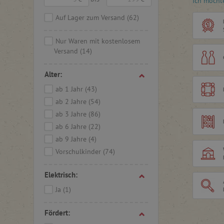
Ich möcht
Qualität 
Unterneh
Auf Lager zum Versand
(62)
Kontroll
Wasserba
Nur Waren mit kostenlosem
hinaus is
Versand
(14)
Produkti
minimier
Alter:
Spielsac
zum Spiel
ab 1 Jahr
(43)
Welt, in
ab 2 Jahre
(54)
ab 3 Jahre
(86)
Unser So
hochwert
ab 6 Jahre
(22)
Feinmotor
ab 9 Jahre
(4)
Logik und
Vorschulkinder
(74)
Marke H
Abenteur
Elektrisch:
Hape-Spi
gleicher
Ja
(1)
Design u
Fördert:
Der Grün