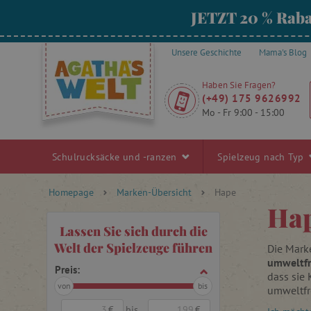
JETZT 20 % Raba
Unsere Geschichte
Mama's Blog
Haben Sie Fragen?
(+49) 175 9626992
Mo - Fr 9:00 - 15:00
Schulrucksäcke und -ranzen
Spielzeug nach Typ
Homepage
Marken-Übersicht
Hape
Ha
Lassen Sie sich durch die
Welt der Spielzeuge führen
Die Mark
umweltfr
Preis:
dass sie 
von
bis
umweltfre
Spielsac
€
bis
€