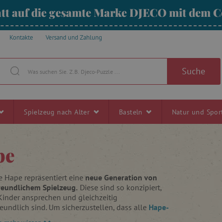
tt auf die gesamte Marke DJECO mit dem
Kontakte
Versand und Zahlung
Suche
Spielzeug nach Alter
Basteln
Natur und Spo
pe
e Hape repräsentiert eine
neue Generation von
eundlichem Spielzeug.
Diese sind so konzipiert,
Kinder ansprechen und gleichzeitig
undlich sind. Um sicherzustellen, dass alle
Hape-
hen
den strengsten internationalen Standards für