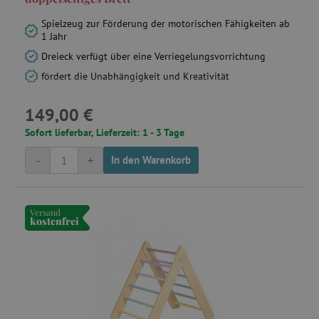
Spielzeug zur Förderung der motorischen Fähigkeiten ab
1 Jahr
Dreieck verfügt über eine Verriegelungsvorrichtung
smct_last_ov
.agathaswelt.de
fördert die Unabhängigkeit und Kreativität
149,00 €
Sofort lieferbar, Lieferzeit: 1 - 3 Tage
-
+
In den Warenkorb
IDE
Google LLC
.doubleclick.net
Versand
kostenfrei
MSPTC
Microsoft
.bing.com