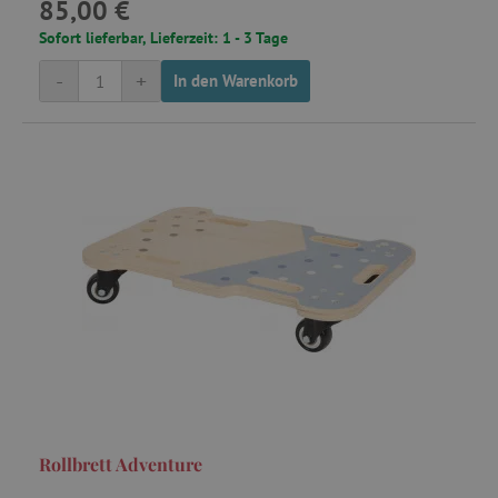
85,00 €
C
Adform
.adform.net
Sofort lieferbar, Lieferzeit: 1 - 3 Tage
-
+
In den Warenkorb
smc_session_id
.agathaswelt.de
smct_session
Universo Online
S.A. (UOL)
.agathaswelt.de
Rollbrett Adventure