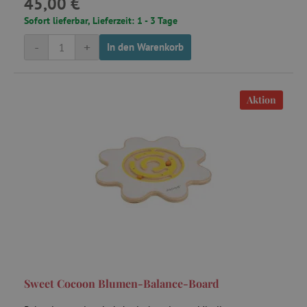
45,00 €
Sofort lieferbar, Lieferzeit: 1 - 3 Tage
-
+
In den Warenkorb
smc_tpv
.agathaswelt.de
Aktion
uid
.adform.net
YSC
Google LLC
.youtube.com
Sweet Cocoon Blumen-Balance-Board