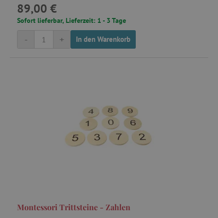
_pinterest_ct_ua
Pinterest Inc.
89,00 €
.ct.pinterest.com
Sofort lieferbar, Lieferzeit: 1 - 3 Tage
cjConsent
.agathaswelt.de
-
+
In den Warenkorb
FPAU
.agathaswelt.de
_lb
.agathaswelt.de
_lb_ccc
.agathaswelt.de
Montessori Trittsteine - Zahlen