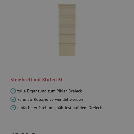
smc_uid
.agathaswelt.de
_gcl_au
Google LLC
.agathaswelt.de
receive-cookie-deprecation
.criteo.com
Steigbrett mit Stufen M
tolle Ergänzung zum Pikler-Dreieck
kann als Rutsche verwendet werden
einfache Aufstellung, hält fest auf dem Dreieck
smc_spv
.agathaswelt.de