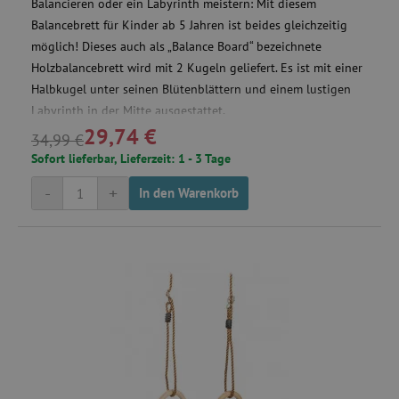
Balancieren oder ein Labyrinth meistern: Mit diesem
_fbp
Meta Platform Inc.
.agathaswelt.de
Balancebrett für Kinder ab 5 Jahren ist beides gleichzeitig
möglich! Dieses auch als „Balance Board“ bezeichnete
Holzbalancebrett wird mit 2 Kugeln geliefert. Es ist mit einer
tfpsi
.agathaswelt.de
3
Halbkugel unter seinen Blütenblättern und einem lustigen
Labyrinth in der Mitte ausgestattet.
29,74 €
34,99 €
Sofort lieferbar, Lieferzeit: 1 - 3 Tage
-
+
In den Warenkorb