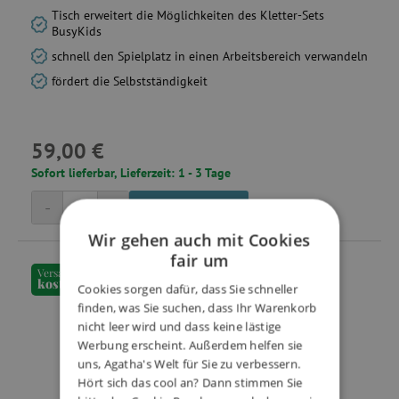
Tisch erweitert die Möglichkeiten des Kletter-Sets
BusyKids
schnell den Spielplatz in einen Arbeitsbereich verwandeln
fördert die Selbstständigkeit
59,00 €
Sofort lieferbar, Lieferzeit: 1 - 3 Tage
-
+
In den Warenkorb
Wir gehen auch mit Cookies
fair um
Versand
kostenfrei
Cookies sorgen dafür, dass Sie schneller
finden, was Sie suchen, dass Ihr Warenkorb
nicht leer wird und dass keine lästige
Werbung erscheint. Außerdem helfen sie
uns, Agatha's Welt für Sie zu verbessern.
Hört sich das cool an? Dann stimmen Sie