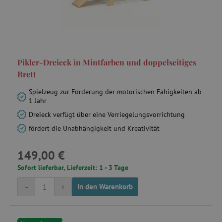
featureFlagCheckoutExperimentVariant
www.agathaswelt.de
FPID
.agathaswelt.de
Pikler-Dreieck in Mintfarben und doppelseitiges
Brett
__cf_bm
Cloudflare Inc.
Spielzeug zur Förderung der motorischen Fähigkeiten ab
.onesignal.com
1 Jahr
Dreieck verfügt über eine Verriegelungsvorrichtung
fördert die Unabhängigkeit und Kreativität
FPLC
.agathaswelt.de
149,00 €
Sofort lieferbar, Lieferzeit: 1 - 3 Tage
-
+
In den Warenkorb