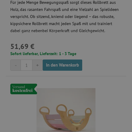
Für jede Menge Bewegungsspaß sorgt dieses Rollbrett aus
Holz, das rasanten Fahrspaß und eine Vielzahl an Spielideen
verspricht. Ob sitzend, kniend oder liegend – das robuste,
kippsichere Rollbrett macht jeden Spaß mit und trainiert
ecvisits4-
www.agathaswelt.de
dabei ganz nebenbei Körperkraft und Gleichgewicht.
f67e22c6c3dacfc9b77b6b40399abc16
ar_debug
.pinterest.com
51,69 €
Sofort lieferbar, Lieferzeit: 1 - 3 Tage
-
+
In den Warenkorb
smc_refresh
.agathaswelt.de
Versand
kostenfrei
VISITOR_INFO1_LIVE
Google LLC
.youtube.com