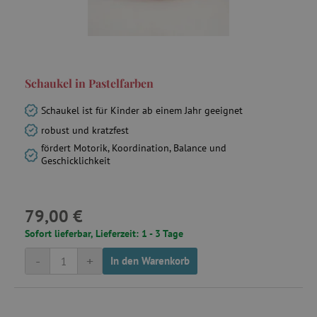
Schaukel in Pastelfarben
cto_bundle
.criteo.com
Schaukel ist für Kinder ab einem Jahr geeignet
robust und kratzfest
fördert Motorik, Koordination, Balance und
Geschicklichkeit
ecsession4-
www.agathaswelt.de
f67e22c6c3dacfc9b77b6b40399abc16
_uetvid
Microsoft
Corporation
79,00 €
.agathaswelt.de
Sofort lieferbar, Lieferzeit: 1 - 3 Tage
-
+
In den Warenkorb
m
Stripe
m.stripe.com