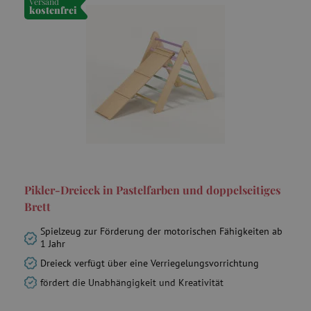
Versand
kostenfrei
VISITOR_PRIVACY_METADATA
YouTube
.youtube.com
lastVisitedProduct
www.agathaswelt.de
Pikler-Dreieck in Pastelfarben und doppelseitiges
Brett
Spielzeug zur Förderung der motorischen Fähigkeiten ab
1 Jahr
Dreieck verfügt über eine Verriegelungsvorrichtung
Provider
/
Name
Ablaufdatum
Beschreibung
fördert die Unabhängigkeit und Kreativität
Domäne
Provider
/
Name
Ablaufdatum
Beschreib
Domäne
_cfuvid
.vimeo.com
Session
Dieses Cookie wird