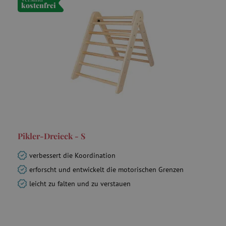
kostenfrei
smct_dyn_BasketCount
.agathaswelt.de
smc_viewed_items
.agathaswelt.de
test_cookie
1
Google LLC
.doubleclick.net
MUID
Microsoft
Corporation
.bing.com
Pikler-Dreieck - S
verbessert die Koordination
erforscht und entwickelt die motorischen Grenzen
leicht zu falten und zu verstauen
smc_cart_visited
.agathaswelt.de
smc_v4_121670
.agathaswelt.de