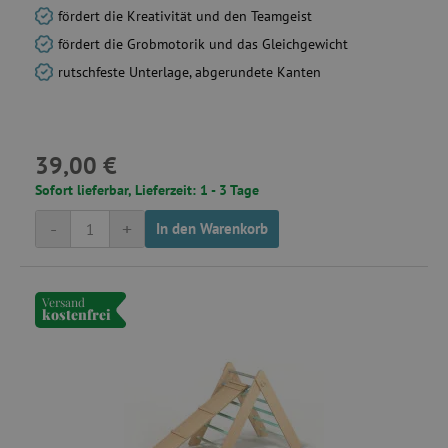
fördert die Kreativität und den Teamgeist
fördert die Grobmotorik und das Gleichgewicht
rutschfeste Unterlage, abgerundete Kanten
product_filter_remember
www.agathaswelt.de
_sp_ses.ab3e
www.agathaswelt.de
39,00 €
CookieScriptConsent
CookieScript
www.agathaswelt.de
Sofort lieferbar, Lieferzeit: 1 - 3 Tage
-
+
In den Warenkorb
Versand
kostenfrei
__cf_bm
Cloudflare Inc.
.heureka.cz
_sp_id.ab3e
www.agathaswelt.de