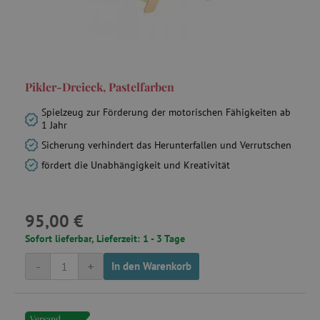
_uetsid
Microsoft
Corporation
.agathaswelt.de
Pikler-Dreieck, Pastelfarben
Spielzeug zur Förderung der motorischen Fähigkeiten ab
1 Jahr
cto_bundle
.agathaswelt.de
Sicherung verhindert das Herunterfallen und Verrutschen
fördert die Unabhängigkeit und Kreativität
ar_debug
cm.teads.tv
95,00 €
Sofort lieferbar, Lieferzeit: 1 - 3 Tage
-
+
In den Warenkorb
smc_v4_118558
.agathaswelt.de
_pin_unauth
Pinterest Inc.
.agathaswelt.de
Versand