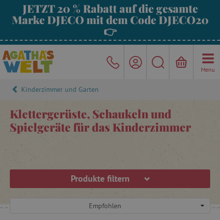
JETZT 20 % Rabatt auf die gesamte
Marke DJECO mit dem Code DJECO20
👉
Menu
Kinderzimmer und Garten
Klettergerüste, Schaukeln und
Spielgeräte für das Kinderzimmer
Produkte filtern
Empfohlen