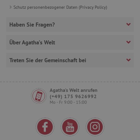
Schutz personenbezogener Daten (Privacy Policy)
VISITOR_PRIVACY_METADATA
YouTube
.youtube.com
Haben Sie Fragen?
Über Agatha's Welt
Treten Sie der Gemeinschaft bei
lastVisitedProduct
www.agathaswelt.de
Agatha's Welt anrufen
(+49) 175 9626992
Mo - Fr 9:00 - 15:00
Provider
/
Name
Ablaufdatum
Beschreibung
Domäne
Provider
/
Name
Ablaufdatum
Beschreib
Domäne
_cfuvid
.vimeo.com
Session
Dieses Cookie wird