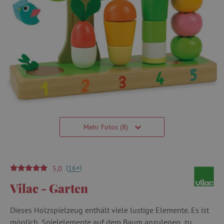
Mehr Fotos (8)
(
)
+
16
5,0
Vilac - Garten
Dieses Holzspielzeug enthält viele lustige Elemente. Es ist
möglich, Spielelemente auf dem Baum anzulegen, zu