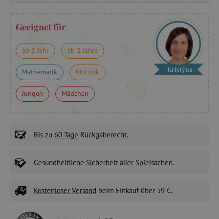
Geeignet für
ab 1 Jahr
ab 2 Jahre
Kristýna
Mathematik
Motorik
Jungen
Mädchen
Bis zu
60 Tage
Rückgaberecht.
Gesundheitliche Sicherheit
aller Spielsachen.
Kostenloser Versand
beim Einkauf über 59 €.