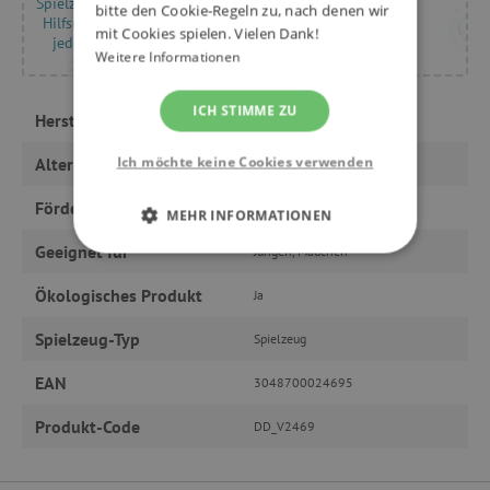
Spielzeug und -
bitte den Cookie-Regeln zu, nach denen wir
Hilfsmittel für
mit Cookies spielen. Vielen Dank!
jedes Alter
Weitere Informationen
ICH STIMME ZU
Hersteller
Vilac
Ich möchte keine Cookies verwenden
Alter
ab 1 Jahr, ab 2 Jahre
Fördert
Mathematik, Motorik
MEHR INFORMATIONEN
Geeignet für
Jungen, Mädchen
UNBEDINGT ERFORDERLICH
Ökologisches Produkt
Ja
PERFORMANCE
Spielzeug-Typ
Spielzeug
TARGETING
EAN
3048700024695
FUNKTIONALITÄT
Produkt-Code
DD_V2469