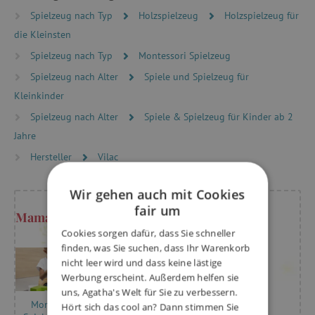
Spielzeug nach Typ
Holzspielzeug
Holzspielzeug für
die Kleinsten
Spielzeug nach Typ
Montessori Spielzeug
Spielzeug nach Alter
Spiele und Spielzeug für
Kleinkinder
Spielzeug nach Alter
Spiele & Spielzeug für Kinder ab 2
Jahre
Hersteller
Vilac
Wir gehen auch mit Cookies
fair um
Mama Kristýna rät
Cookies sorgen dafür, dass Sie schneller
finden, was Sie suchen, dass Ihr Warenkorb
nicht leer wird und dass keine lästige
Werbung erscheint. Außerdem helfen sie
uns, Agatha's Welt für Sie zu verbessern.
Montessori-
Hört sich das cool an? Dann stimmen Sie