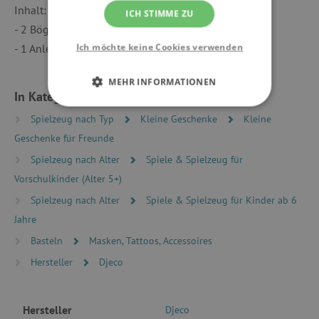
Inhalt:
ICH STIMME ZU
- 2 Bögen mit temporären Tattoos
Ich möchte keine Cookies verwenden
- 1 Anleitung
MEHR INFORMATIONEN
In Kategorien eingeteilt
UNBEDINGT ERFORDERLICH
Spielzeug nach Typ
Kleine Geschenke
Kleine
Geschenke für Freunde
PERFORMANCE
Spielzeug nach Alter
Spiele & Spielzeug für
Vorschulkinder (Alter 5+)
TARGETING
Spielzeug nach Alter
Spiele & Spielzeug für Kinder ab 6
FUNKTIONALITÄT
Jahre
Basteln
Masken, Tattoos, Accessoires
Hersteller
Djeco
Unbedingt erforderlich
Performance
Targeting
Funktionalität
Hersteller
Djeco