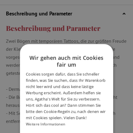
Beschreibung und Parameter
Beschreibung und Parameter
Zwei Bögen mit temporären Tattoos, die zur größten Freude
der Kleinsten lustige und witzige Tiere darstellen! Die
vorgeschnittenen Tattoos sind einfach anzuwenden und
Wir gehen auch mit Cookies
fair um
werden mit etwas Wasser aufgetragen. Dermatologisch
getestet.
Cookies sorgen dafür, dass Sie schneller
finden, was Sie suchen, dass Ihr Warenkorb
nicht leer wird und dass keine lästige
- Dermatologisch getestete Tattoos.
Werbung erscheint. Außerdem helfen sie
- Die Bögen sind vorgestanzt, so dass die Tattoos leicht
uns, Agatha's Welt für Sie zu verbessern.
herausgelöst werden können.
Hört sich das cool an? Dann stimmen Sie
bitte den Cookie-Regeln zu, nach denen wir
- Mit Seifenwasser oder einer milden Reinigungsmilch
mit Cookies spielen. Vielen Dank!
entfernen.
Weitere Informationen