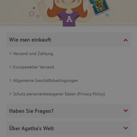
product_filter_remember
www.agathaswelt.de
_sp_ses.ab3e
www.agathaswelt.de
CookieScriptConsent
CookieScript
www.agathaswelt.de
Wie man einkauft
Versand und Zahlung
Europaweiter Versand
__cf_bm
Cloudflare Inc.
.heureka.cz
Allgemeine Geschäftsbedingungen
Schutz personenbezogener Daten (Privacy Policy)
Haben Sie Fragen?
_sp_id.ab3e
www.agathaswelt.de
featureFlagCheckoutExperimentVariant
www.agathaswelt.de
Über Agatha's Welt
FPID
.agathaswelt.de