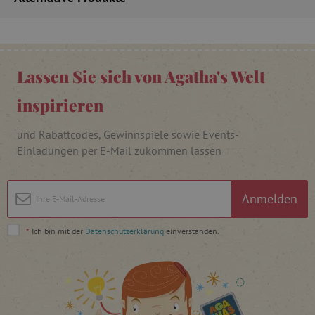
FPAU
.agathaswelt.de
Lassen Sie sich von Agatha's Welt
inspirieren
und Rabattcodes, Gewinnspiele sowie Events-
Einladungen per E-Mail zukommen lassen
_lb
.agathaswelt.de
Anmelden
_lb_ccc
.agathaswelt.de
*
Ich bin mit der
Datenschutzerklärung
einverstanden.