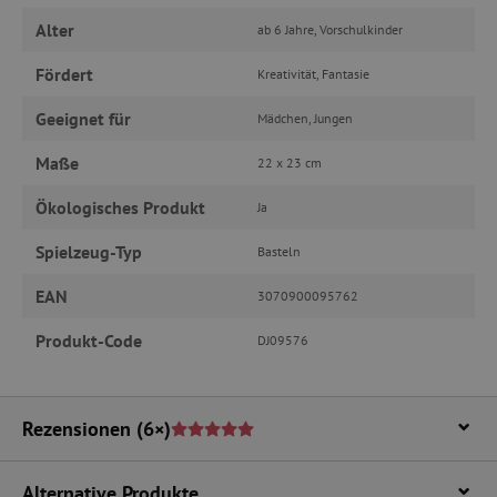
Unbedingt erforderliche Cookies ermöglichen
Alter
wesentliche Kernfunktionen der Website wie die
ab 6 Jahre, Vorschulkinder
Benutzeranmeldung und die Kontoverwaltung.
Ohne die unbedingt erforderlichen Cookies
Fördert
Kreativität, Fantasie
kann die Website nicht ordnungsgemäß
verwendet werden.
Geeignet für
Mädchen, Jungen
Name
Provider
/
Domäne
Maße
22 x 23 cm
featureFlagIdentifier
www.agathaswelt.de
PHPSESSID
PHP.net
Ökologisches Produkt
Ja
www.agathaswelt.de
Spielzeug-Typ
Basteln
__cf_bm
Cloudflare Inc.
.vimeo.com
EAN
3070900095762
Produkt-Code
DJ09576
_pinterest_ct_ua
Pinterest Inc.
Rezensionen
(6×)
.ct.pinterest.com
cjConsent
.agathaswelt.de
Alternative Produkte