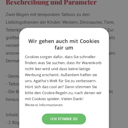
Beschreibung und Parameter
Zwei Bögen mit temporären Tattoos zu den
Lieblingsthemen der Kinder: Western, Dinosaurier, Tiere,
Totenköpfe ... Für jeden Geschmack ist etwas dabei! Zur
größten Freude der Kinder sind sie mit goldenen Details
Wir gehen auch mit Cookies
verziert! Die vorgeschnittenen Tattoos sind einfach
fair um
anzuwenden und werden mit etwas Wasser aufgetragen.
Cookies sorgen dafür, dass Sie schneller
Dermatologisch getestet.
finden, was Sie suchen, dass Ihr Warenkorb
nicht leer wird und dass keine lästige
Werbung erscheint. Außerdem helfen sie
- Dermatologisch getestete Tattoos.
uns, Agatha's Welt für Sie zu verbessern.
- Tattoos mit Metallic-Effekt.
Hört sich das cool an? Dann stimmen Sie
- Die Bögen sind vorgestanzt, so dass die Tattoos leicht
bitte den Cookie-Regeln zu, nach denen wir
herausgelöst werden können.
mit Cookies spielen. Vielen Dank!
Weitere Informationen
Inhalt:
ICH STIMME ZU
- 2 Bögen mit temporären Tattoos