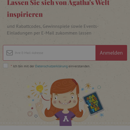
Lassen Sie sich von Agatha's Welt
FPAU
.agathaswelt.de
inspirieren
und Rabattcodes, Gewinnspiele sowie Events-
Einladungen per E-Mail zukommen lassen
Anmelden
_lb
.agathaswelt.de
*
Ich bin mit der
Datenschutzerklärung
einverstanden.
_lb_ccc
.agathaswelt.de
product_filter_remember
www.agathaswelt.de