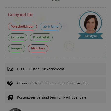
Geeignet für
Vorschulkinder
ab 6 Jahre
Kristýna
Fantasie
Kreativität
Jungen
Mädchen
Bis zu
60 Tage
Rückgaberecht.
Gesundheitliche Sicherheit
aller Spielsachen.
Kostenloser Versand
beim Einkauf über 59 €.