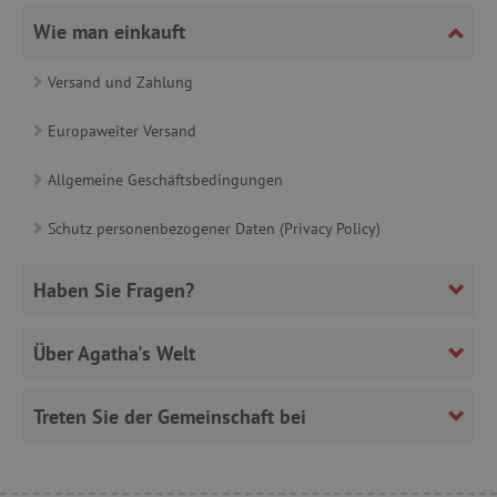
_sp_ses.ab3e
www.agathaswelt.de
Wie man einkauft
CookieScriptConsent
CookieScript
www.agathaswelt.de
Versand und Zahlung
Europaweiter Versand
Allgemeine Geschäftsbedingungen
__cf_bm
Cloudflare Inc.
Schutz personenbezogener Daten (Privacy Policy)
.heureka.cz
Haben Sie Fragen?
Über Agatha's Welt
_sp_id.ab3e
www.agathaswelt.de
featureFlagCheckoutExperimentVariant
www.agathaswelt.de
Treten Sie der Gemeinschaft bei
FPID
.agathaswelt.de