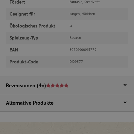
Fördert
Fantasie, Kreativität
Ohne die unbedingt erforderlichen Cookies
kann die Website nicht ordnungsgemäß
verwendet werden.
Geeignet für
Jungen, Mädchen
Name
Provider
/
Domäne
Ökologisches Produkt
Ja
featureFlagIdentifier
www.agathaswelt.de
Spielzeug-Typ
Basteln
PHPSESSID
PHP.net
www.agathaswelt.de
EAN
3070900095779
__cf_bm
Cloudflare Inc.
Produkt-Code
DJ09577
.vimeo.com
Rezensionen
(4×)
_pinterest_ct_ua
Pinterest Inc.
Alternative Produkte
.ct.pinterest.com
cjConsent
.agathaswelt.de