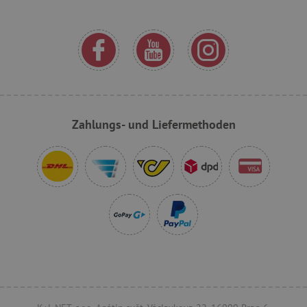
VISITOR_PRIVACY_METADATA
YouTube
.youtube.com
Zahlungs- und Liefermethoden
lastVisitedProduct
www.agathaswelt.de