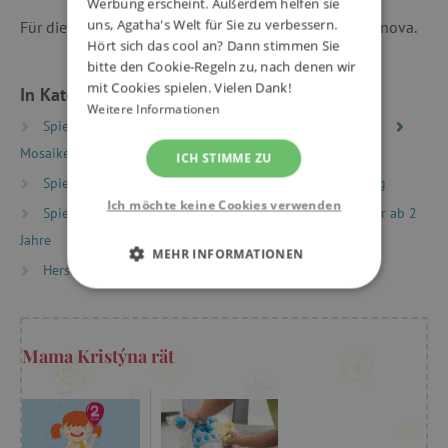
Werbung erscheint. Außerdem helfen sie
uns, Agatha's Welt für Sie zu verbessern.
Für die Fotos bedanken wir uns bei @michaelaserafinova.
Hört sich das cool an? Dann stimmen Sie
bitte den Cookie-Regeln zu, nach denen wir
mit Cookies spielen. Vielen Dank!
In Kategorien eingeteilt
Weitere Informationen
Spielzeug nach Typ
Puzzles, Mosaike, Steckpuzzles
Mosaike Fantacolor
ICH STIMME ZU
Spielzeug nach Typ
Bewährte Spiele und Spielzeug
Ich möchte keine Cookies verwenden
Spielzeug nach Alter
Spiele & Spielzeug für Kinder ab 2
Jahre
MEHR INFORMATIONEN
Hersteller
Quercetti
UNBEDINGT ERFORDERLICH
PERFORMANCE
Mama Kristýna rät
TARGETING
FUNKTIONALITÄT