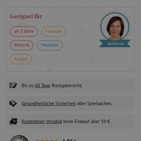
Geeignet für
ab 2 Jahre
Fantasie
Kristýna
Motorik
Mädchen
Jungen
Bis zu
60 Tage
Rückgaberecht.
Gesundheitliche Sicherheit
aller Spielsachen.
Kostenloser Versand
beim Einkauf über 59 €.
/5