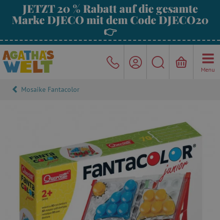
JETZT 20 % Rabatt auf die gesamte
Marke DJECO mit dem Code DJECO20
👉
Menu
Mosaike Fantacolor