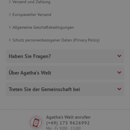
Versand und Zahlung
Europaweiter Versand
_sp_id.ab3e
www.agathaswelt.de
Allgemeine Geschäftsbedingungen
featureFlagCheckoutExperimentVariant
www.agathaswelt.de
FPID
.agathaswelt.de
Schutz personenbezogener Daten (Privacy Policy)
Haben Sie Fragen?
__cf_bm
Cloudflare Inc.
Über Agatha's Welt
.onesignal.com
Treten Sie der Gemeinschaft bei
FPLC
.agathaswelt.de
Agatha's Welt anrufen
(+49) 175 9626992
Mo - Fr 9:00 - 15:00