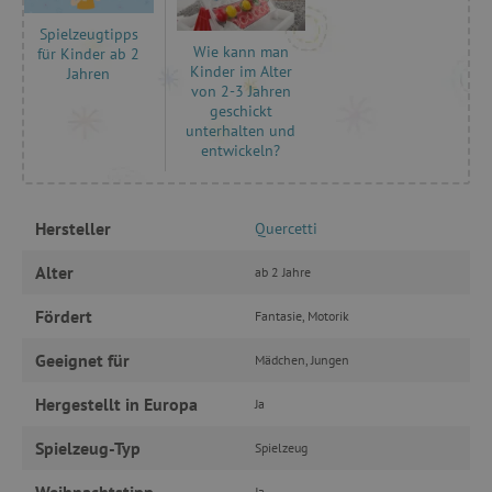
Spielzeugtipps
Wie kann man
für Kinder ab 2
Kinder im Alter
Jahren
von 2-3 Jahren
Unbedingt erforderlich
Performance
geschickt
Targeting
Funktionalität
unterhalten und
entwickeln?
Unbedingt erforderliche Cookies ermöglichen
wesentliche Kernfunktionen der Website wie die
Benutzeranmeldung und die Kontoverwaltung.
Ohne die unbedingt erforderlichen Cookies
Hersteller
Quercetti
kann die Website nicht ordnungsgemäß
verwendet werden.
Alter
ab 2 Jahre
Name
Provider
/
Domäne
Fördert
Fantasie, Motorik
featureFlagIdentifier
www.agathaswelt.de
PHPSESSID
PHP.net
Geeignet für
Mädchen, Jungen
www.agathaswelt.de
Hergestellt in Europa
Ja
__cf_bm
Cloudflare Inc.
.vimeo.com
Spielzeug-Typ
Spielzeug
Weihnachtstipp
Ja