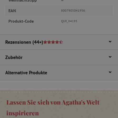
EAN
8007905041956
_pinterest_ct_ua
Pinterest Inc.
Produkt-Code
QUE_04195
.ct.pinterest.com
cjConsent
.agathaswelt.de
Rezensionen
(44×)
FPAU
.agathaswelt.de
Zubehör
Alternative Produkte
_lb
.agathaswelt.de
Lassen Sie sich von Agatha's Welt
inspirieren
_lb_ccc
.agathaswelt.de