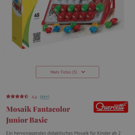
Mehr Fotos (5)
(
)
+
44
4,6
Mosaik Fantacolor
Junior Basic
Ein hervorragendes didaktisches Mosaik für Kinder ab 2