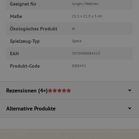
Geeignet für
Jungen, Mädchen
Maße
21,5 x 21,5 x 3 cm
Ökologisches Produkt
Ja
_pinterest_ct_ua
Pinterest Inc.
.ct.pinterest.com
Spielzeug-Typ
Spiele
cjConsent
.agathaswelt.de
EAN
3070900084513
Produkt-Code
DJ08451
FPAU
.agathaswelt.de
Rezensionen
(4×)
Alternative Produkte
_lb
.agathaswelt.de