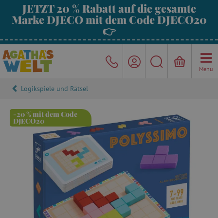
JETZT 20 % Rabatt auf die gesamte
Marke DJECO mit dem Code DJECO20
👉
Menu
Logikspiele und Rätsel
-20 % mit dem Code
DJECO20