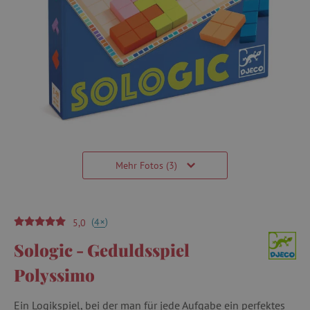
Mehr Fotos (3)
(
)
+
4
5,0
Sologic - Geduldsspiel
Polyssimo
Ein Logikspiel, bei der man für jede Aufgabe ein perfektes