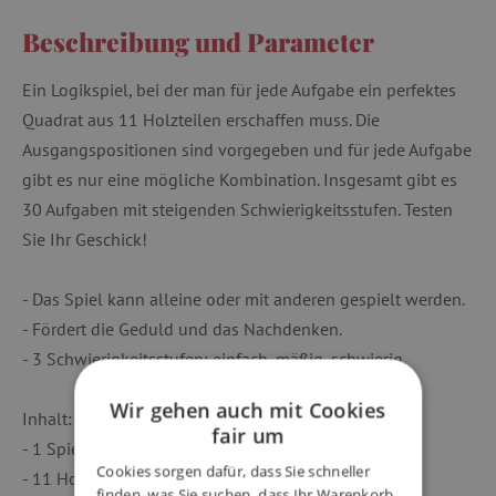
Beschreibung und Parameter
Ein Logikspiel, bei der man für jede Aufgabe ein perfektes
Quadrat aus 11 Holzteilen erschaffen muss. Die
Ausgangspositionen sind vorgegeben und für jede Aufgabe
gibt es nur eine mögliche Kombination. Insgesamt gibt es
30 Aufgaben mit steigenden Schwierigkeitsstufen. Testen
Sie Ihr Geschick!
- Das Spiel kann alleine oder mit anderen gespielt werden.
- Fördert die Geduld und das Nachdenken.
- 3 Schwierigkeitsstufen: einfach, mäßig, schwierig.
Wir gehen auch mit Cookies
Inhalt:
fair um
- 1 Spielbrett
Cookies sorgen dafür, dass Sie schneller
- 11 Holzteile
finden, was Sie suchen, dass Ihr Warenkorb