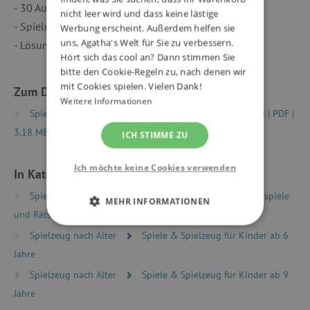
- 30 Aufgabenkarten
nicht leer wird und dass keine lästige
- Spielregeln in 10 Sprachen
Werbung erscheint. Außerdem helfen sie
uns, Agatha's Welt für Sie zu verbessern.
- Lösungen am Ende der Spielanleitung
Hört sich das cool an? Dann stimmen Sie
bitte den Cookie-Regeln zu, nach denen wir
mit Cookies spielen. Vielen Dank!
Zum Download
Weitere Informationen
Spielregeln|Game rules FR-EN-DE-ES-IT-PT-NL-SV-DA-RU | PDF |
3.18 MB
ICH STIMME ZU
Ich möchte keine Cookies verwenden
In Kategorien eingeteilt
Spielzeug nach Typ
Gesellschaftsspiele
Logikspiele
MEHR INFORMATIONEN
und Rätsel
UNBEDINGT ERFORDERLICH
Spielzeug nach Alter
Spiele & Spielzeug für Kinder ab 6
Jahre
PERFORMANCE
Spielzeug nach Alter
Spiele & Spielzeug für Kinder ab 9
Jahre
TARGETING