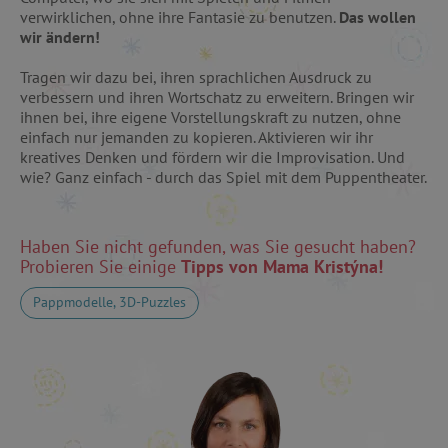
verwirklichen, ohne ihre Fantasie zu benutzen.
Das wollen
wir ändern!
PERFORMANCE
Tragen wir dazu bei, ihren sprachlichen Ausdruck zu
TARGETING
verbessern und ihren Wortschatz zu erweitern. Bringen wir
ihnen bei, ihre eigene Vorstellungskraft zu nutzen, ohne
FUNKTIONALITÄT
einfach nur jemanden zu kopieren. Aktivieren wir ihr
kreatives Denken und fördern wir die Improvisation. Und
wie? Ganz einfach - durch das Spiel mit dem Puppentheater.
Unbedingt erforderlich
Performance
Haben Sie nicht gefunden, was Sie gesucht haben?
Targeting
Funktionalität
Probieren Sie einige
Tipps von Mama Kristýna!
Unbedingt erforderliche Cookies ermöglichen
Pappmodelle, 3D-Puzzles
wesentliche Kernfunktionen der Website wie die
Benutzeranmeldung und die Kontoverwaltung.
Ohne die unbedingt erforderlichen Cookies
kann die Website nicht ordnungsgemäß
verwendet werden.
Name
Provider
/
Domäne
featureFlagIdentifier
www.agathaswelt.de