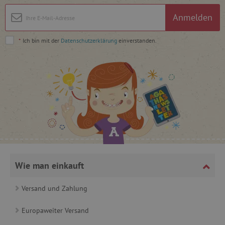
Anmelden
_lb
.agathaswelt.de
*
Ich bin mit der
Datenschutzerklärung
einverstanden.
_lb_ccc
.agathaswelt.de
product_filter_remember
www.agathaswelt.de
Wie man einkauft
_sp_ses.ab3e
www.agathaswelt.de
CookieScriptConsent
CookieScript
Versand und Zahlung
www.agathaswelt.de
Europaweiter Versand