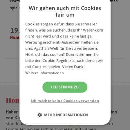
Holzstäben und Figuren mit Magnet ein klassisches Märchen
Wir gehen auch mit Cookies
spielen. Das Produkt ist für Kinder ab 3 Jahren geeignet.
fair um
Cookies sorgen dafür, dass Sie schneller
19,99 €
finden, was Sie suchen, dass Ihr Warenkorb
nicht leer wird und dass keine lästige
Nicht verfügbar
Werbung erscheint. Außerdem helfen sie
uns, Agatha's Welt für Sie zu verbessern.
Hört sich das cool an? Dann stimmen Sie
bitte den Cookie-Regeln zu, nach denen wir
mit Cookies spielen. Vielen Dank!
Weitere Informationen
ICH STIMME ZU
Home-Puppentheater
Ich möchte keine Cookies verwenden
Haben Sie auch das Gefühl, dass die heutige Generation
MEHR INFORMATIONEN
von Kindern nicht genug redet?
Sie verbringen
stundenlang vor dem Fernseher, dem Tablet oder dem
UNBEDINGT ERFORDERLICH
Computer, wo sie sich mit Spielen und Filmen