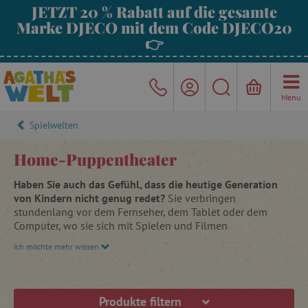
JETZT 20 % Rabatt auf die gesamte
Marke DJECO mit dem Code DJECO20
👉
Menu
Spielwelten
Home-Puppentheater
Haben Sie auch das Gefühl, dass die heutige Generation
von Kindern nicht genug redet?
Sie verbringen
stundenlang vor dem Fernseher, dem Tablet oder dem
Computer, wo sie sich mit Spielen und Filmen
verwirklichen, ohne ihre Fantasie zu benutzen.
Das wollen
Ich möchte mehr wissen
wir ändern!
Tragen wir dazu bei, ihren sprachlichen Ausdruck zu
verbessern und ihren Wortschatz zu erweitern. Bringen wir
Produkte filtern