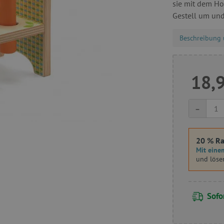
sie mit dem Ho
Gestell um und
Beschreibung 
18,
-
20 % Ra
Mit einem
und löse
Sofor