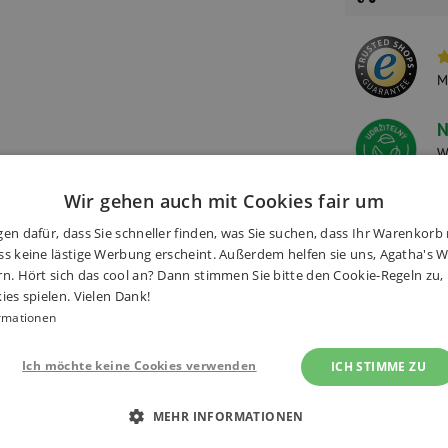
M
N
W
S
Wir gehen auch mit Cookies fair um
en dafür, dass Sie schneller finden, was Sie suchen, dass Ihr Warenkorb 
s keine lästige Werbung erscheint. Außerdem helfen sie uns, Agatha's We
onen
(3×)
Zubehör
Alternati
rn. Hört sich das cool an? Dann stimmen Sie bitte den Cookie-Regeln zu
ies spielen. Vielen Dank!
rmationen
Ich möchte keine Cookies verwenden
ICH STIMME ZU
er ab 18 Monaten. Das Kind setzt
Haben S
MEHR INFORMATIONEN
 Holzhammer ein. Wenn es fertig