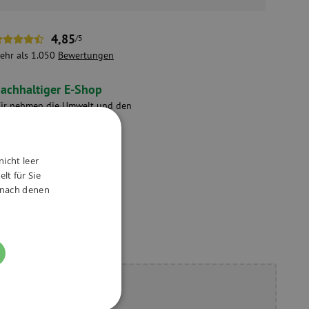
4,85
/5
ehr als 1.050
Bewertungen
achhaltiger E-Shop
ir nehmen die Umwelt und den
chutz der Mitarbeiter ernst.
nicht leer
lt für Sie
ve Produkte
, nach denen
ie Fragen?