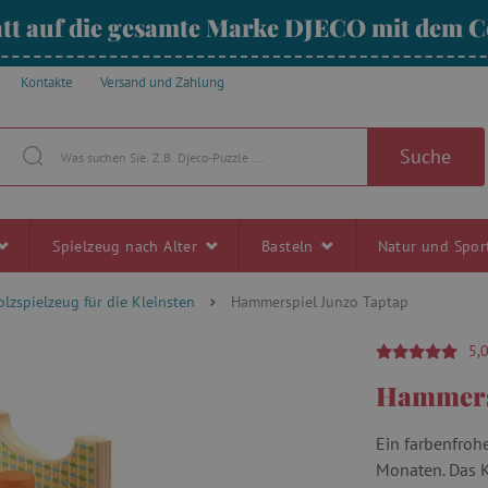
tt auf die gesamte Marke DJECO mit dem
Kontakte
Versand und Zahlung
Suche
Spielzeug nach Alter
Basteln
Natur und Spo
olzspielzeug für die Kleinsten
Hammerspiel Junzo Taptap
5,
Hammersp
Ein farbenfroh
Monaten. Das Ki