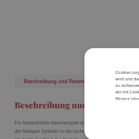
Cookies sorg
wird und das
Beschreibung und Parameter
Rezensi
zu verbesse
wir mit Cook
Weitere Info
Beschreibung und Parameter
Ein farbenfrohes Hammerspiel aus Naturholz für Kleinkind
die farbigen Zylinder in die Löcher und klopft sie mit dem