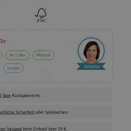
für
ab 1 Jahr
Motorik
Kristýna
Jungen
0 Tage
Rückgaberecht.
itliche Sicherheit
aller Spielsachen.
ser Versand
beim Einkauf über 59 €.