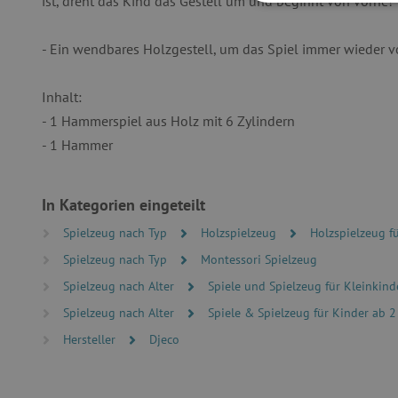
ist, dreht das Kind das Gestell um und beginnt von vorne!
UNBEDINGT
- Ein wendbares Holzgestell, um das Spiel immer wieder 
Inhalt:
- 1 Hammerspiel aus Holz mit 6 Zylindern
Unbedingt erforderliche Co
Ohne die unbedingt erford
- 1 Hammer
Name
featureFlagIdentifier
In Kategorien eingeteilt
PHPSESSID
Spielzeug nach Typ
Holzspielzeug
Holzspielzeug fü
Spielzeug nach Typ
Montessori Spielzeug
__cf_bm
Spielzeug nach Alter
Spiele und Spielzeug für Kleinkind
Spielzeug nach Alter
Spiele & Spielzeug für Kinder ab 2
_pinterest_ct_ua
Hersteller
Djeco
cjConsent