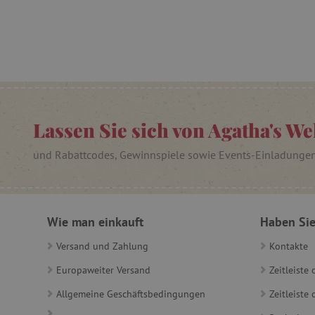
FPAU
_lb
_lb_ccc
Lassen Sie sich von Agatha's We
product_filter_remember
und Rabattcodes, Gewinnspiele sowie Events-Einladunge
_sp_ses.ab3e
CookieScriptConsent
Wie man einkauft
Haben Sie
__cf_bm
Versand und Zahlung
Kontakte
Europaweiter Versand
Zeitleiste
_sp_id.ab3e
Allgemeine Geschäftsbedingungen
Zeitleist