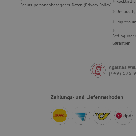
Rücktritt 
featureFlagCheckoutExpe
Schutz personenbezogener Daten (Privacy Policy)
Umtausch,
FPID
Impressu
__cf_bm
Bedingungen
Garantien
FPLC
Agatha's Wel
(+49) 175 
VISITOR_PRIVACY_METAD
Zahlungs- und Liefermethoden
lastVisitedProduct