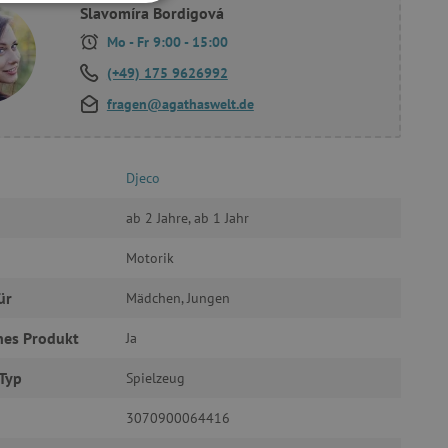
FUNKTIONALITÄT
Slavomíra Bordigová
Mo - Fr 9:00 - 15:00
(+49) 175 9626992
fragen@agathaswelt.de
g und die Kontoverwaltung.
Djeco
ab 2 Jahre, ab 1 Jahr
žívaný k udržování
Motorik
et, um zwischen Menschen
ür
Mädchen, Jungen
es ist für die Website von
ber die Nutzung ihrer
hes Produkt
Ja
uf Pinterest Marketing
Typ
Spielzeug
n Einwilligungszustand des
3070900064416
ebsite zu speichern.