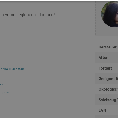
 ERFORDERLICH
PERFORMANCE
TARGETING
von vorne beginnen zu können!
Unbedingt erforderlich
Performance
Targeting
Funktionalität
okies ermöglichen wesentliche Kernfunktionen der Website wie die Benutzeranmeldun
erlichen Cookies kann die Website nicht ordnungsgemäß verwendet werden.
Hersteller
Provider
/
Domäne
Ablaufdatum
Beschreibung
Alter
www.agathaswelt.de
4 Monate
Session
Univerzální identifikátor pou
PHP.net
Fördert
r die Kleinsten
proměnných relací uživatelů
www.agathaswelt.de
30 Minuten
Dieser Cookie wird verwend
Cloudflare Inc.
Geeignet f
und Bots zu unterscheiden. Di
.vimeo.com
Vorteil, um gültige Berichte ü
er
Website zu erstellen.
Ökologisc
 Jahre
1 Jahr
Dieser Cookie wird in Bezug a
Pinterest Inc.
gesetzt
Spielzeug-
.ct.pinterest.com
.agathaswelt.de
1 Jahr 1
Dieses Cookie dient dazu, de
EAN
Monat
Nutzers für Cookies auf der W