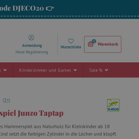
 Code DJECO20 👉
0
Warenkorb
Anmeldung
Wunschliste
Neue Registrierung
rt
Kinderzimmer und Garten
Sale %
+
0
(
3
)
iel Junzo Taptap
es Hammerspiel aus Naturholz für Kleinkinder ab 18
nd setzt die farbigen Zylinder in die Löcher und klopft