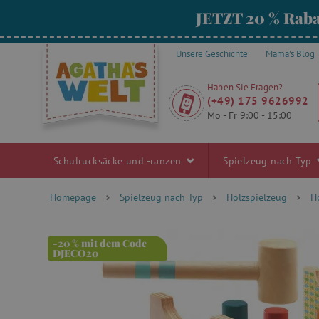
JETZT 20 % Raba
Unsere Geschichte
Mama's Blog
Haben Sie Fragen?
(+49) 175 9626992
Mo - Fr 9:00 - 15:00
Schulrucksäcke und -ranzen
Spielzeug nach Typ
Homepage
Spielzeug nach Typ
Holzspielzeug
H
-20 % mit dem Code
DJECO20