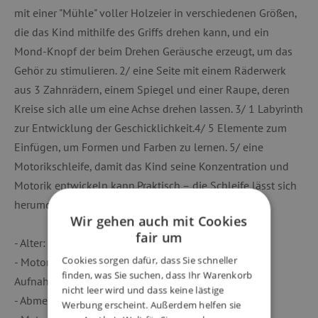
mit einer "Mühle" voller Holzeier in verschiedenen Größen,
die das Kind mithilfe des Griffs drehen kann, und ein
Mond-Knopf der beim Drehen Geräusche erzeugt, um das
Gehör zu stimulieren. 2/ eine Seite mit einem Räderwerk
aus 3 Zahnrädern, einem Spiegel und einer Raupe, deren
Kreise sich alle um eine Achse drehen lassen. 3/ 1 Labyrinth
zur Entwicklung der Geschicklichkeit.4/ 5 Elemente zum
Einfügen, um Formen und Farben zu lernen. 5/ eine
Motorikschleife, damit das Kind seine Konzentration und
Motorik entwickeln kann.Praktisch – die Schleife lässt sich
herumdrehen, um das Verstauen zu erleichtern.
Wir gehen auch mit Cookies
fair um
- Alter: 18 Monate - 3 Jahre
Cookies sorgen dafür, dass Sie schneller
- Motorik und Tastsinn, Erinnerungsvermögen und
finden, was Sie suchen, dass Ihr Warenkorb
Aufnahmefähigkeit
nicht leer wird und dass keine lästige
- Abmessungen: 32,5 x 33,2 x 50,3 cm
Werbung erscheint. Außerdem helfen sie