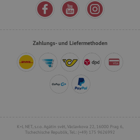
VISITOR_PRIVACY_METADATA
YouTube
.youtube.com
Zahlungs- und Liefermethoden
lastVisitedProduct
www.agathaswelt.de
K+L NET, s.r.o. Agátin svět, Václavkova 22, 16000 Prag 6,
Tschechische Republik, Tel.: (+49) 175 9626992
Provider
/
Name
Ablaufdatum
Beschreibung