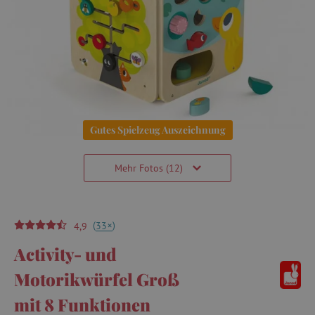
Gutes Spielzeug Auszeichnung
Mehr Fotos (12)
(
)
+
33
4,9
Activity- und
Motorikwürfel Groß
mit 8 Funktionen