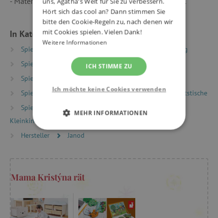
- Material(ien): Holz (Sperrholz und Holzfaser), Metall
uns, Agatha's Welt für Sie zu verbessern.
Hört sich das cool an? Dann stimmen Sie
bitte den Cookie-Regeln zu, nach denen wir
mit Cookies spielen. Vielen Dank!
In Kategorien eingeteilt
Weitere Informationen
Spielzeug nach Typ
Bewährte Spiele und Spielzeug
Spielzeug nach Typ
Montessori Spielzeug
ICH STIMME ZU
Spielzeug nach Typ
Motorikspielzeug
Ich möchte keine Cookies verwenden
Spielzeug nach Typ
Laufräder, Laufwagen, Aktivitätstische
Spielzeug nach Alter
Spiele und Spielzeug für
MEHR INFORMATIONEN
Kleinkinder
UNBEDINGT ERFORDERLICH
Hersteller
Janod
PERFORMANCE
Mama Kristýna rät
TARGETING
FUNKTIONALITÄT