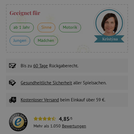
Geeignet für
ab 1 Jahr
Sinne
Motorik
Kristýna
Jungen
Mädchen
Bis zu
60 Tage
Rückgaberecht.
Gesundheitliche Sicherheit
aller Spielsachen.
Kostenloser Versand
beim Einkauf über 59 €.
4,85
/5
Mehr als 1.050
Bewertungen