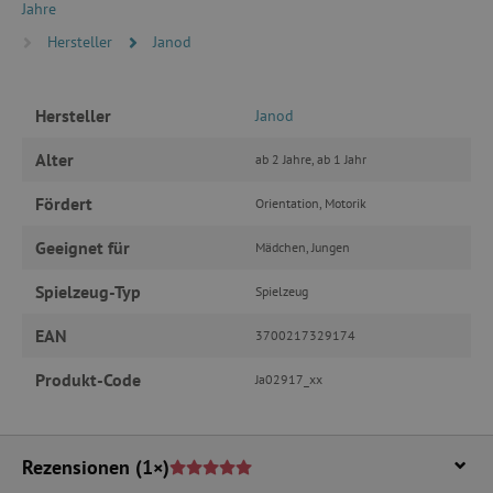
Jahre
Hersteller
Janod
TARGETING
FUNKTIONALITÄT
Hersteller
Janod
Alter
ab 2 Jahre, ab 1 Jahr
Fördert
Orientation, Motorik
Unbedingt erforderlich
Performance
Targeting
Funktionalität
Geeignet für
Mädchen, Jungen
Unbedingt erforderliche Cookies ermöglichen
Spielzeug-Typ
Spielzeug
wesentliche Kernfunktionen der Website wie die
Benutzeranmeldung und die Kontoverwaltung.
Ohne die unbedingt erforderlichen Cookies
EAN
3700217329174
kann die Website nicht ordnungsgemäß
verwendet werden.
Produkt-Code
Ja02917_xx
Name
Provider
/
Domäne
featureFlagIdentifier
www.agathaswelt.de
Rezensionen
(1×)
PHPSESSID
PHP.net
www.agathaswelt.de