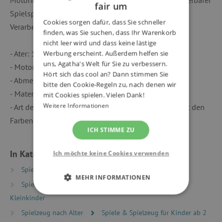
fair um
Spielspaß mit tollem Design und hochwertiger
Cookies sorgen dafür, dass Sie schneller
Verarbeitung.
finden, was Sie suchen, dass Ihr Warenkorb
nicht leer wird und dass keine lästige
- Ater: 1 - 3 Jahre
Werbung erscheint. Außerdem helfen sie
uns, Agatha's Welt für Sie zu verbessern.
- Motorik und Tastsinn
Hört sich das cool an? Dann stimmen Sie
- Abmessungen: 13,5 x 13,5 x 87 cm
bitte den Cookie-Regeln zu, nach denen wir
- Material(ien): Pappe
mit Cookies spielen. Vielen Dank!
Weitere Informationen
- Art der Schachtel: Hübsche illustrierte Schachtel mit den
Farben des Themas
ICH STIMME ZU
In Kategorien eingeteilt
Ich möchte keine Cookies verwenden
Spielzeug nach Typ
Motorikspielzeug
MEHR INFORMATIONEN
Spielzeug nach Alter
Spiele und Spielzeug für
Kleinkinder
UNBEDINGT ERFORDERLICH
Spielzeug nach Alter
Spiele & Spielzeug für Kinder ab 2
PERFORMANCE