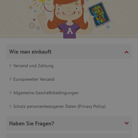
_lb
.agathaswelt.de
_lb_ccc
.agathaswelt.de
Wie man einkauft
Versand und Zahlung
Europaweiter Versand
product_filter_remember
www.agathaswelt.de
Allgemeine Geschäftsbedingungen
_sp_ses.ab3e
www.agathaswelt.de
CookieScriptConsent
CookieScript
Schutz personenbezogener Daten (Privacy Policy)
www.agathaswelt.de
Haben Sie Fragen?