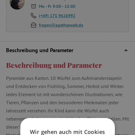
Mo - Fr 9:00 - 15:00
(+49) 175 9626992
fragen@agathaswelt.de
Beschreibung und Parameter
Beschreibung und Parameter
Pyramide aus Karton. 10 Würfel zum Aufeinanderstapeln
und Entdecken von Frühling, Sommer, Herbst und Winter.
Jedes Element ist mit wunderschönen Illustrationen, wie
Tieren, Pflanzen und den besonderen Merkmalen jeder
Jahreszeit versehen. Ihr Kind kann die Würfel auch
nebeneinanderlegen, um ein hübsches Bild zu erstellen. Mit
dieser Pyramide kann es auf spielerische Weise seine
Wir gehen auch mit Cookies
Motorik und Vorstellungskraft entwickeln! Ein wunderbarer