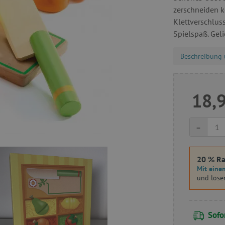
zerschneiden k
Klettverschlus
Spielspaß. Geli
Beschreibung 
18,
-
20 % Ra
Mit einem
und löse
Sofor