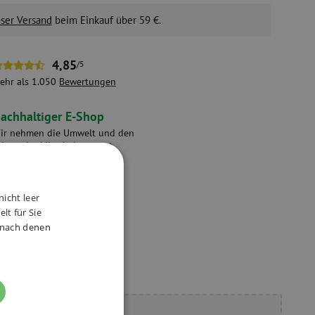
ser Versand
beim Einkauf über 59 €.
4,85
/5
ehr als 1.050
Bewertungen
achhaltiger E-Shop
ir nehmen die Umwelt und den
chutz der Mitarbeiter ernst.
nicht leer
lt für Sie
, nach denen