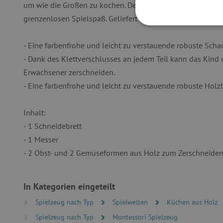
um wie die Großen zu kochen. Der Klettverschluss an den e
grenzenlosen Spielspaß. Geliefert wird das Set in einer hüb
UNBEDINGT
- Eine farbenfrohe und leicht zu verstauende robuste Schac
- Dank des Klettverschlusses an jedem Teil kann das Kind
Erwachsener zerschneiden.
- Eine farbenfrohe und leicht zu verstauende robuste Holz
Unbedingt erforderliche Co
Ohne die unbedingt erford
Inhalt:
Name
- 1 Schneidebrett
featureFlagIdentifier
- 1 Messer
PHPSESSID
- 2 Obst- und 2 Gemüseformen aus Holz zum Zerschneide
__cf_bm
In Kategorien eingeteilt
Spielzeug nach Typ
Spielwelten
Küchen aus Holz
_pinterest_ct_ua
Spielzeug nach Typ
Montessori Spielzeug