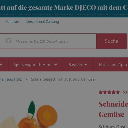
tt auf die gesamte Marke DJECO mit dem
Kontakte
Versand und Zahlung
Suche
Spielzeug nach Alter
Basteln
Natur und Spo
hen aus Holz
Schneidebrett mit Obst und Gemüse
5,
Schneide
Gemüse
Schönes Obst u