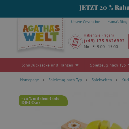
JETZT 20 % Raba
Unsere Geschichte
Mama's Blog
Haben Sie Fragen?
(+49) 175 9626992
Mo - Fr 9:00 - 15:00
Schulrucksäcke und -ranzen
Spielzeug nach Typ
Homepage
Spielzeug nach Typ
Spielwelten
Küc
-20 % mit dem Code
DJECO20