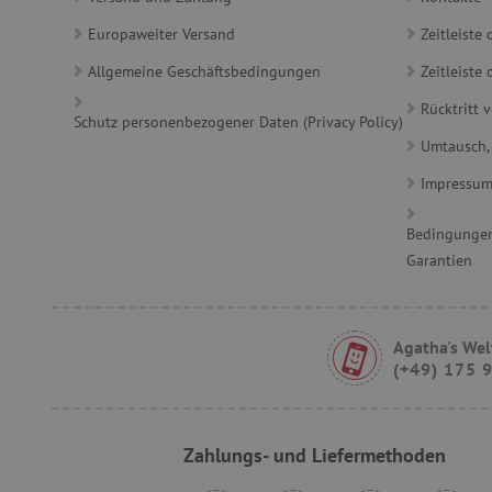
_sp_id.ab3e
Europaweiter Versand
Zeitleiste
featureFlagCheckoutExpe
Allgemeine Geschäftsbedingungen
Zeitleist
FPID
Rücktritt 
Schutz personenbezogener Daten (Privacy Policy)
Umtausch,
__cf_bm
Impressu
Bedingungen
FPLC
Garantien
Agatha's Wel
VISITOR_PRIVACY_METAD
(+49) 175 
Zahlungs- und Liefermethoden
lastVisitedProduct