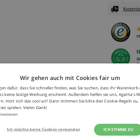
Kostenlo
M
N
W
S
Wir gehen auch mit Cookies fair um
en dafür, dass Sie schneller finden, was Sie suchen, dass Ihr Warenkorb 
onen
(5×)
Alternative Produkte
s keine lästige Werbung erscheint. Außerdem helfen sie uns, Agatha's We
rn. Hört sich das cool an? Dann stimmen Sie bitte den Cookie-Regeln zu
ies spielen. Vielen Dank!
rmationen
Ich möchte keine Cookies verwenden
ICH STIMME ZU
 Holzbrett zerschneiden können,