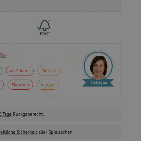
für
ab 2 Jahre
Motorik
Kristýna
Mädchen
Jungen
0 Tage
Rückgaberecht.
itliche Sicherheit
aller Spielsachen.