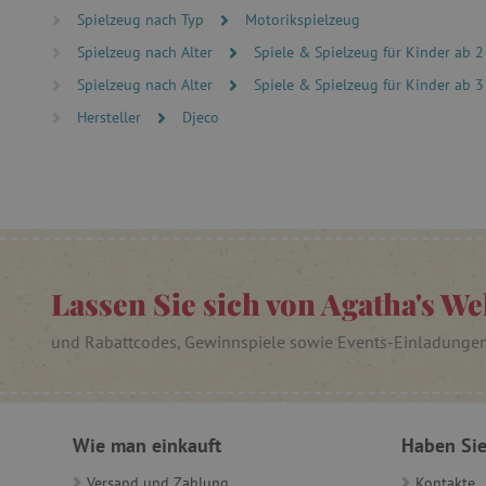
cjConsent
Spielzeug nach Typ
Motorikspielzeug
Spielzeug nach Alter
Spiele & Spielzeug für Kinder ab 2
FPAU
Spielzeug nach Alter
Spiele & Spielzeug für Kinder ab 3
Hersteller
Djeco
_lb
_lb_ccc
product_filter_remember
Lassen Sie sich von Agatha's We
_sp_ses.ab3e
und Rabattcodes, Gewinnspiele sowie Events-Einladunge
CookieScriptConsent
__cf_bm
Wie man einkauft
Haben Sie
Versand und Zahlung
Kontakte