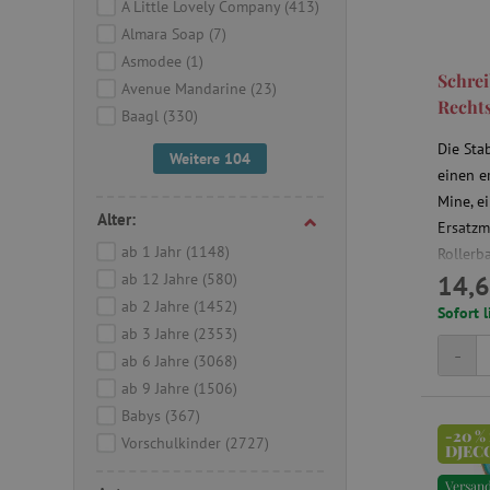
A Little Lovely Company
(413)
Almara Soap
(7)
Asmodee
(1)
Schre
Avenue Mandarine
(23)
Rechts
Baagl
(330)
Die Sta
Weitere 104
einen e
Mine, ei
Alter:
Ersatzm
ab 1 Jahr
(1148)
Rollerba
ab 12 Jahre
(580)
14,6
ab 2 Jahre
(1452)
Sofort l
ab 3 Jahre
(2353)
-
ab 6 Jahre
(3068)
ab 9 Jahre
(1506)
Babys
(367)
-20 %
Vorschulkinder
(2727)
DJEC
Versan