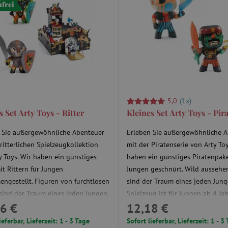
nfrei
5,0
(1x)
 Set Arty Toys - Ritter
Kleines Set Arty Toys - Pir
 Sie außergewöhnliche Abenteuer
Erleben Sie außergewöhnliche 
 ritterlichen Spielzeugkollektion
mit der Piratenserie von Arty Toy
y Toys. Wir haben ein günstiges
haben ein günstiges Piratenpake
it Rittern für Jungen
Jungen geschnürt. Wild aussehe
ngestellt. Figuren von furchtlosen
sind der Traum eines jeden Jung
 sind der Traum eines jeden Jungen.
Spielzeug ist für Jungen ab 4 Ja
6 €
12,18 €
elzeug ist für Jungen ab 4 Jahren
gedacht.
.
ieferbar, Lieferzeit: 1 - 3 Tage
Sofort lieferbar, Lieferzeit: 1 - 3