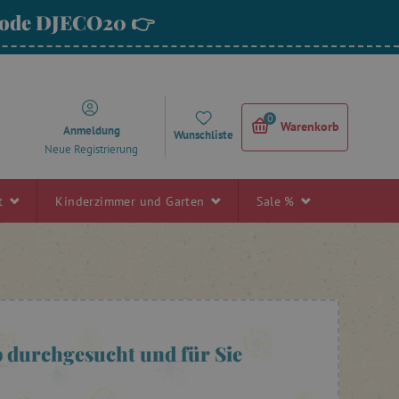
 Code DJECO20 👉
0
Warenkorb
Anmeldung
Wunschliste
Neue Registrierung
rt
Kinderzimmer und Garten
Sale %
 durchgesucht und für Sie