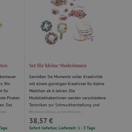
aten
Set für kleine Modedamen
Abenteuer
Genießen Sie Momente voller Kreativität
s. Wir
mit einem günstigen Kreativset für kleine
t für
Mädchen ab 6 Jahren. Die
nde Piraten
Modeliebhaberinnen werden verschiedene
en. Das
Techniken zur Schmuckherstellung und
hren
Blumencollage ausprobieren.
38,57 €
 Tage
Sofort lieferbar, Lieferzeit: 1 - 3 Tage