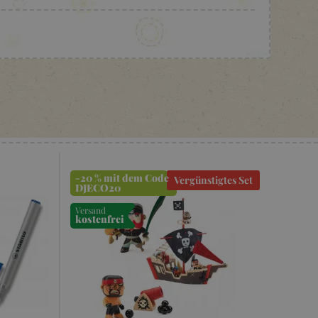
-20 % mit dem Code
Vergünstigtes Set
DJECO20
Versand
kostenfrei