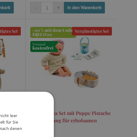
-
+
nkorb
In den Warenkorb
-20 % mit dem Code
igtes Set
Vergünstigtes Set
DJECO20
Versand
kostenfrei
 Dahlia
Baby Pomea Set mit Puppe Pistache
nicht leer
- Ausstattung für erholsamen
lt für Sie
Schlaf
, nach denen