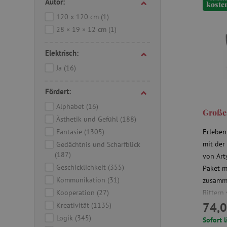
Autor:
koste
120 x 120 cm
(1)
28 × 19 × 12 cm
(1)
Elektrisch:
Ja
(16)
Fördert:
Alphabet
(16)
Großes
Ästhetik und Gefühl
(188)
Fantasie
(1305)
Erleben
mit der
Gedächtnis und Scharfblick
(187)
von Art
Geschicklichkeit
(355)
Paket m
Kommunikation
(31)
zusamme
Kooperation
(27)
Rittern
74,0
Das Spi
Kreativität
(1135)
gedacht
Logik
(345)
Sofort l