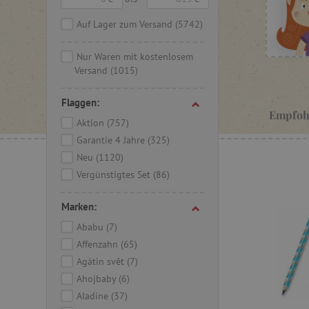
Auf Lager zum Versand
(5742)
Nur Waren mit kostenlosem
Versand
(1015)
Flaggen:
Empfoh
Aktion
(757)
Garantie 4 Jahre
(325)
Neu
(1120)
Vergünstigtes Set
(86)
Marken:
Ababu
(7)
Affenzahn
(65)
Agátin svět
(7)
Ahojbaby
(6)
Aladine
(37)