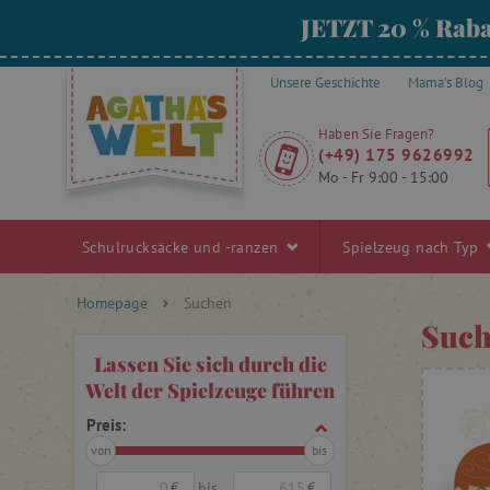
JETZT 20 % Raba
Unsere Geschichte
Mama's Blog
Haben Sie Fragen?
(+49) 175 9626992
Mo - Fr 9:00 - 15:00
Schulrucksäcke und -ranzen
Spielzeug nach Typ
Homepage
Suchen
Such
Lassen Sie sich durch die
Welt der Spielzeuge führen
Preis:
von
bis
€
bis
€