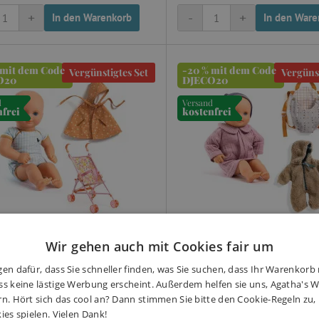
+
-
+
In den Warenkorb
In den Ware
 mit dem Code
-20 % mit dem Code
Vergünstigtes Set
Vergünst
O20
DJECO20
d
Versand
nfrei
kostenfrei
Wir gehen auch mit Cookies fair um
Pomea Set mit Puppe Canary -
Baby Pomea Set mit Puppe
en dafür, dass Sie schneller finden, was Sie suchen, dass Ihr Warenkorb 
ttung für Spaziergänge
Purple - Ausstattung für
s keine lästige Werbung erscheint. Außerdem helfen sie uns, Agatha's We
Winterspaziergänge
rn. Hört sich das cool an? Dann stimmen Sie bitte den Cookie-Regeln zu
eine Mama braucht eine Ausstattung
ies spielen. Vielen Dank!