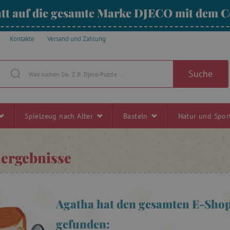
tt auf die gesamte Marke DJECO mit dem
Kontakte
Versand und Zahlung
Suche
Spielzeug nach Alter
Basteln
Natur und Spo
ergebnisse
Agatha hat den gesamten E-Shop
gefunden: