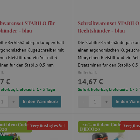
ibwarenset STABILO für
Schreibwarenset STABILO
händer - blau
Rechtshänder - blau
bilo-Rechtshänderpackung enthält
Die Stabilo-Rechtshänderpackun
rgonomischen Kugelschreiber mit
einen ergonomischen Kugelschr
nen Bleistift und ein Set mit 3
Mine, einen Bleistift und ein Set
inen für den Stabilo 0,5 mm
Ersatzminen für den Stabilo 0,
ll.
Rollerball.
7 €
14,67 €
ieferbar, Lieferzeit: 1 - 3 Tage
Sofort lieferbar, Lieferzeit: 1 - 3
+
-
+
In den Warenkorb
In den Ware
 mit dem Code
-20 % mit dem Code
Vergünstigtes Set
Vergünst
O20
DJECO20
d