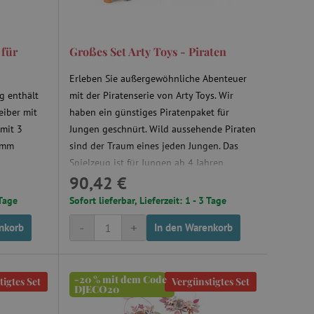
 für
Großes Set Arty Toys - Piraten
Erleben Sie außergewöhnliche Abenteuer
g enthält
mit der Piratenserie von Arty Toys. Wir
eiber mit
haben ein günstiges Piratenpaket für
 mit 3
Jungen geschnürt. Wild aussehende Piraten
5 mm
sind der Traum eines jeden Jungen. Das
Spielzeug ist für Jungen ab 4 Jahren
90,42 €
gedacht.
 Tage
Sofort lieferbar, Lieferzeit: 1 - 3 Tage
-
+
nkorb
In den Warenkorb
-20 % mit dem Code
igtes Set
Vergünstigtes Set
DJECO20