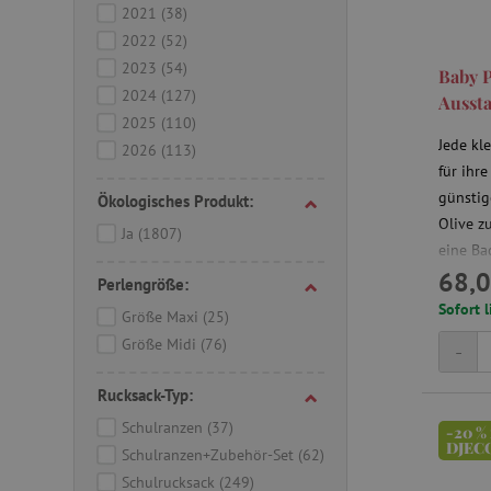
2021
(38)
2022
(52)
_pinterest_ct_ua
2023
(54)
Baby P
2024
(127)
Aussta
cjConsent
2025
(110)
Jede kl
2026
(113)
FPAU
für ihr
günstig
Ökologisches Produkt:
Olive z
Ja
(1807)
eine Ba
_lb
68,0
Genau d
Perlengröße:
_lb_ccc
Lieblin
Sofort l
Größe Maxi
(25)
Kinder 
Größe Midi
(76)
-
Puppe w
genieße
Rucksack-Typ:
product_filter_remember
_sp_ses.ab3e
Schulranzen
(37)
-20 %
DJEC
Schulranzen+Zubehör-Set
(62)
CookieScriptConsent
Schulrucksack
(249)