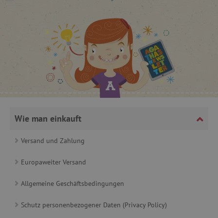
cjConsent
.agathaswelt.de
FPAU
.agathaswelt.de
Wie man einkauft
Versand und Zahlung
_lb
.agathaswelt.de
Europaweiter Versand
_lb_ccc
.agathaswelt.de
Allgemeine Geschäftsbedingungen
Schutz personenbezogener Daten (Privacy Policy)