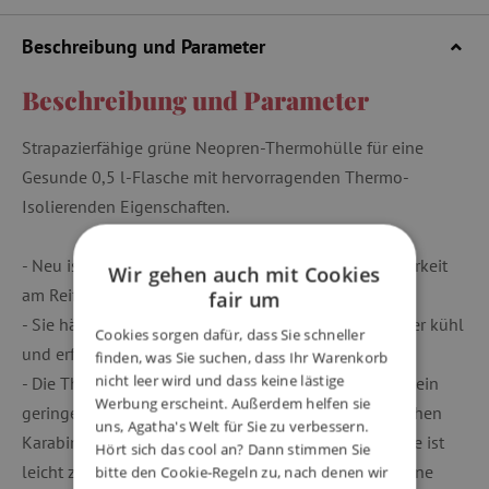
Beschreibung und Parameter
Beschreibung und Parameter
Strapazierfähige grüne Neopren-Thermohülle für eine
Gesunde 0,5 l-Flasche mit hervorragenden Thermo-
Isolierenden Eigenschaften.
- Neu ist ein reflektierendes Band für bessere Sichtbarkeit
Wir gehen auch mit Cookies
am Reißverschluss der Thermohülle angenäht.
fair um
- Sie hält das Getränk im Winter warm und im Sommer kühl
Cookies sorgen dafür, dass Sie schneller
und erfrischend.
finden, was Sie suchen, dass Ihr Warenkorb
nicht leer wird und dass keine lästige
- Die Thermohülle hat genähte und verklebte Nähte, ein
Werbung erscheint. Außerdem helfen sie
geringes Gewicht, rutschfesten Boden, einen praktischen
uns, Agatha's Welt für Sie zu verbessern.
Karabiner zum Aufhängen (z.B. an einen Rucksack), sie ist
Hört sich das cool an? Dann stimmen Sie
leicht zu öffnen (seitlicher Reißverschluss) und hat eine
bitte den Cookie-Regeln zu, nach denen wir