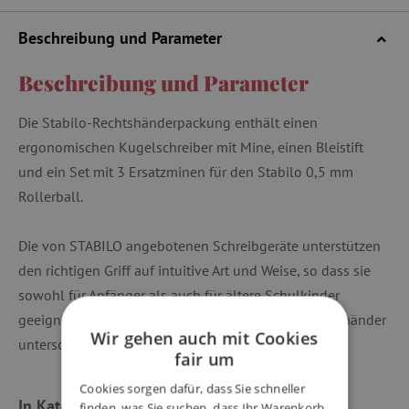
Beschreibung und Parameter
Beschreibung und Parameter
Die Stabilo-Rechtshänderpackung enthält einen
ergonomischen Kugelschreiber mit Mine, einen Bleistift
und ein Set mit 3 Ersatzminen für den Stabilo 0,5 mm
Rollerball.
Die von STABILO angebotenen Schreibgeräte unterstützen
den richtigen Griff auf intuitive Art und Weise, so dass sie
sowohl für Anfänger als auch für ältere Schulkinder
geeignet sind. Die Griffzone ist für Rechts- und Linkshänder
Wir gehen auch mit Cookies
unterschiedlich geformt.
fair um
Cookies sorgen dafür, dass Sie schneller
In Kategorien eingeteilt
finden, was Sie suchen, dass Ihr Warenkorb