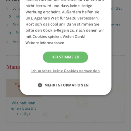
nicht leer wird und dass keine lästige
Schulrucksäcke und -ranzen
Schulbedarf und Hilfsmittel
Werbung erscheint. Außerdem helfen sie
Kunstbedarf und Zubehör-Sets
uns, Agatha's Welt für Sie zu verbessern.
Hört sich das cool an? Dann stimmen Sie
Schulrucksäcke und -ranzen
Schulbedarf und Hilfsmittel
bitte den Cookie-Regeln zu, nach denen wir
Schreibwaren und Zubehör
mit Cookies spielen. Vielen Dank!
Hersteller
STABILO
Weitere Informationen
ICH STIMME ZU
Mama Kristýna rät
Ich möchte keine Cookies verwenden
MEHR INFORMATIONEN
UNBEDINGT ERFORDERLICH
Wie hält man
einen Bleistift
PERFORMANCE
richtig?
TARGETING