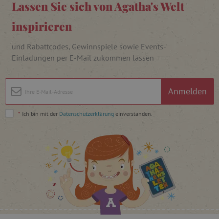
Lassen Sie sich von Agatha's Welt
inspirieren
und Rabattcodes, Gewinnspiele sowie Events-
_pinterest_ct_ua
Pinterest Inc.
Einladungen per E-Mail zukommen lassen
.ct.pinterest.com
cjConsent
.agathaswelt.de
Anmelden
FPAU
.agathaswelt.de
*
Ich bin mit der
Datenschutzerklärung
einverstanden.
_lb
.agathaswelt.de