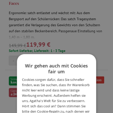
Faces
Ergonomie: satch entlastet und wächst mit: Aus dem
Bergsport auf den Schülerrücken: Das satch Tragesystem
garantiert die Verlagerung des Gewichts von den Schultern
auf den stabilen Beckenbereich. Passgenaue Einstellung von
1,40 m – 1,80 m.
119,99 €
149,99 €
Sofort lieferbar, Lieferzeit: 1 - 3 Tage
-
+
In den Warenkorb
Wir gehen auch mit Cookies
fair um
Versand
Cookies sorgen dafür, dass Sie schneller
Aktion
kostenfrei
finden, was Sie suchen, dass Ihr Warenkorb
nicht leer wird und dass keine lästige
Garantie
4 Jahre
Werbung erscheint. Außerdem helfen sie
uns, Agatha's Welt für Sie zu verbessern.
Hört sich das cool an? Dann stimmen Sie
bitte den Cookie-Regeln zu, nach denen wir