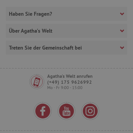
Haben Sie Fragen?
_uetsid
Microsoft
Corporation
Über Agatha's Welt
.agathaswelt.de
Treten Sie der Gemeinschaft bei
cto_bundle
.agathaswelt.de
ar_debug
cm.teads.tv
Agatha's Welt anrufen
(+49) 175 9626992
Mo - Fr 9:00 - 15:00
smc_v4_118558
.agathaswelt.de
_pin_unauth
Pinterest Inc.
.agathaswelt.de