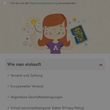
*
Ich bin mit der
Datenschutzerklärung
einverstanden.
smct_last_ov
.agathaswelt.de
IDE
Google LLC
Wie man einkauft
.doubleclick.net
MSPTC
Microsoft
Versand und Zahlung
.bing.com
Europaweiter Versand
Allgemeine Geschäftsbedingungen
Schutz personenbezogener Daten (Privacy Policy)