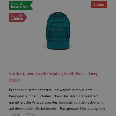
Unbedingt erforderlich
Performance
Versand
Aktion
kostenfrei
Targeting
Funktionalität
Garantie
4 Jahre
Unbedingt erforderliche Cookies ermöglichen
wesentliche Kernfunktionen der Website wie die
Benutzeranmeldung und die Kontoverwaltung.
Ohne die unbedingt erforderlichen Cookies
kann die Website nicht ordnungsgemäß
verwendet werden.
Name
Provider
/
Domäne
featureFlagIdentifier
www.agathaswelt.de
PHPSESSID
PHP.net
www.agathaswelt.de
Studentenrucksack Ergobag Satch Pack - Deep
Petrol
__cf_bm
Cloudflare Inc.
.vimeo.com
Ergonomie: satch entlastet und wächst mit: Aus dem
Bergsport auf den Schülerrücken: Das satch Tragesystem
garantiert die Verlagerung des Gewichts von den Schultern
auf den stabilen Beckenbereich. Passgenaue Einstellung von
1,40 m – 1,80 m.
_pinterest_ct_ua
Pinterest Inc.