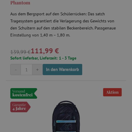
Phantom
Aus dem Bergsport auf den Schülerrücken: Das satch
Tragesystem garantiert die Verlagerung des Gewichts von
product_filter_remember
www.agathaswelt.de
den Schultern auf den stabilen Beckenbereich. Passgenaue
Einstellung von 1,40 m – 1,80 m.
_sp_ses.ab3e
www.agathaswelt.de
CookieScriptConsent
CookieScript
111,99 €
www.agathaswelt.de
139,99 €
Sofort lieferbar, Lieferzeit: 1 - 3 Tage
-
+
In den Warenkorb
Versand
__cf_bm
Cloudflare Inc.
Aktion
kostenfrei
.heureka.cz
Garantie
4 Jahre
_sp_id.ab3e
www.agathaswelt.de