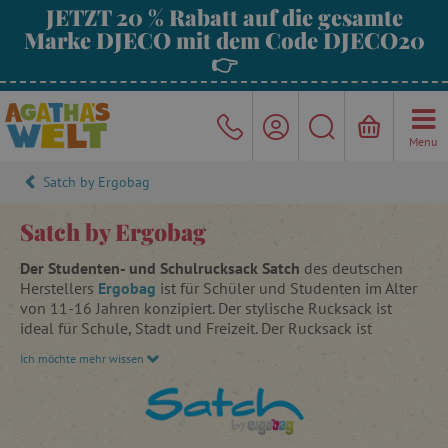
JETZT 20 % Rabatt auf die gesamte
Marke DJECO mit dem Code DJECO20
👉
Menu
Satch by Ergobag
Satch by Ergobag
Der Studenten- und Schulrucksack Satch
des deutschen
Herstellers
Ergobag
ist für Schüler und Studenten im Alter
von 11-16 Jahren konzipiert. Der stylische Rucksack ist
ideal für Schule, Stadt und Freizeit. Der Rucksack ist
ergonomisch,
umweltfreundlich
und bis ins letzte Detail
Ich möchte mehr wissen
durchdacht.
Dank seines einzigartigen ergonomischen
Konzepts lässt er sich auf eine Körpergröße zwischen 1,40
und 1,80 m einstellen.