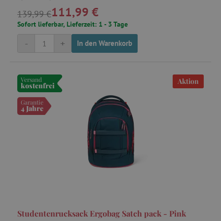
.ct.pinterest.com
111,99 €
139,99 €
Sofort lieferbar, Lieferzeit: 1 - 3 Tage
cjConsent
.agathaswelt.de
-
+
In den Warenkorb
FPAU
.agathaswelt.de
Versand
Aktion
kostenfrei
Garantie
4 Jahre
_lb
.agathaswelt.de
_lb_ccc
.agathaswelt.de
Studentenrucksack Ergobag Satch pack - Pink