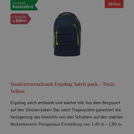
Versand
Aktion
kostenfrei
VISITOR_PRIVACY_METADATA
YouTube
.youtube.com
Garantie
4 Jahre
lastVisitedProduct
www.agathaswelt.de
Studentenrucksack Ergobag Satch pack - Toxic
Yellow
Ergobag satch entlastet und wächst mit: Aus dem Bergsport
auf den Schülerrücken: Das satch Tragesystem garantiert die
Provider
/
Verlagerung des Gewichts von den Schultern auf den stabilen
Name
Ablaufdatum
Beschreibung
Domäne
Provider
/
Name
Ablaufdatum
Beschreib
Beckenbereich. Passgenaue Einstellung von 1,40 m – 1,80 m.
Domäne
_cfuvid
.vimeo.com
Session
Dieses Cookie wird
verwendet, um
_ga
1 Jahr 1
Cookie pr
Google LLC
Name
Provider
/
Domäne
Ab