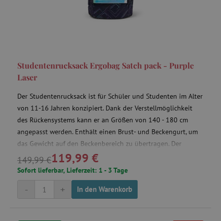
featureFlagCheckoutExperimentVariant
www.agathaswelt.de
FPID
.agathaswelt.de
Studentenrucksack Ergobag Satch pack - Purple
Laser
__cf_bm
Cloudflare Inc.
.onesignal.com
Der Studentenrucksack ist für Schüler und Studenten im Alter
von 11-16 Jahren konzipiert. Dank der Verstellmöglichkeit
des Rückensystems kann er an Größen von 140 - 180 cm
angepasst werden. Enthält einen Brust- und Beckengurt, um
FPLC
.agathaswelt.de
das Gewicht auf den Beckenbereich zu übertragen. Der
119,99 €
Rucksack hat 2 große Taschen, einen Organizer auf der
149,99 €
Vorderseite und seitliche Schnallen, um die Last näher an den
Sofort lieferbar, Lieferzeit: 1 - 3 Tage
Rücken zu ziehen.
-
+
In den Warenkorb