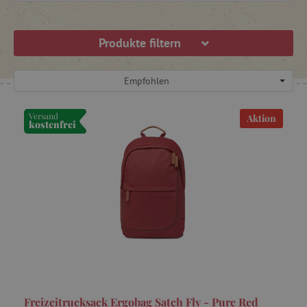
Produkte filtern
Empfohlen
Versand
Aktion
kostenfrei
Freizeitrucksack Ergobag Satch Fly - Pure Red