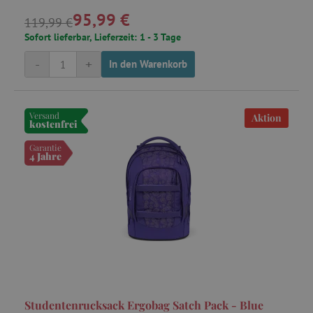
95,99 €
119,99 €
Sofort lieferbar, Lieferzeit: 1 - 3 Tage
-
+
In den Warenkorb
Versand
Aktion
kostenfrei
Garantie
4 Jahre
Studentenrucksack Ergobag Satch Pack - Blue