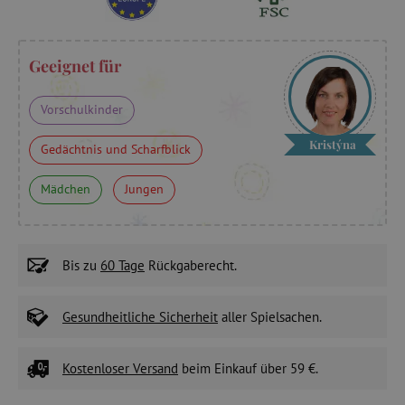
Geeignet für
Vorschulkinder
Kristýna
Gedächtnis und Scharfblick
Mädchen
Jungen
Bis zu
60 Tage
Rückgaberecht.
Gesundheitliche Sicherheit
aller Spielsachen.
Kostenloser Versand
beim Einkauf über 59 €.