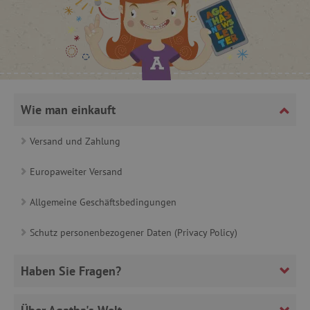
product_filter_remember
www.agathaswelt.de
_sp_ses.ab3e
www.agathaswelt.de
CookieScriptConsent
CookieScript
www.agathaswelt.de
Wie man einkauft
Versand und Zahlung
Europaweiter Versand
__cf_bm
Cloudflare Inc.
.heureka.cz
Allgemeine Geschäftsbedingungen
Schutz personenbezogener Daten (Privacy Policy)
_sp_id.ab3e
www.agathaswelt.de
Haben Sie Fragen?
featureFlagCheckoutExperimentVariant
www.agathaswelt.de