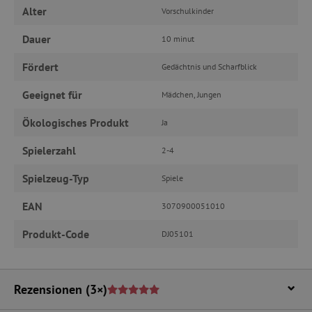
Alter
Vorschulkinder
Unbedingt erforderliche Cookies ermöglichen
wesentliche Kernfunktionen der Website wie die
Dauer
10 minut
Benutzeranmeldung und die Kontoverwaltung.
Ohne die unbedingt erforderlichen Cookies
kann die Website nicht ordnungsgemäß
Fördert
Gedächtnis und Scharfblick
verwendet werden.
Geeignet für
Name
Provider
/
Domäne
Mädchen, Jungen
featureFlagIdentifier
www.agathaswelt.de
Ökologisches Produkt
Ja
PHPSESSID
PHP.net
www.agathaswelt.de
Spielerzahl
2-4
Spielzeug-Typ
Spiele
__cf_bm
Cloudflare Inc.
.vimeo.com
EAN
3070900051010
Produkt-Code
DJ05101
_pinterest_ct_ua
Pinterest Inc.
.ct.pinterest.com
Rezensionen
(3×)
cjConsent
.agathaswelt.de