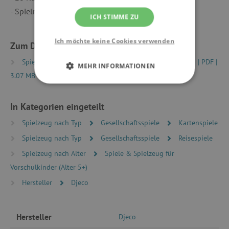
- Spielregeln in 10 Sprachen
ICH STIMME ZU
Ich möchte keine Cookies verwenden
Zum Download
Spielregeln|Game rules FR-EN-DE-ES-IT-PT-NL-SV-DA-RU | PDF |
MEHR INFORMATIONEN
3.07 MB
UNBEDINGT ERFORDERLICH
In Kategorien eingeteilt
PERFORMANCE
Spielzeug nach Typ
Gesellschaftsspiele
Kartenspiele
TARGETING
Spielzeug nach Typ
Gesellschaftsspiele
Reisespiele
Spielzeug nach Alter
Spiele & Spielzeug für
FUNKTIONALITÄT
Vorschulkinder (Alter 5+)
Hersteller
Djeco
Unbedingt erforderlich
Performance
Hersteller
Djeco
Targeting
Funktionalität