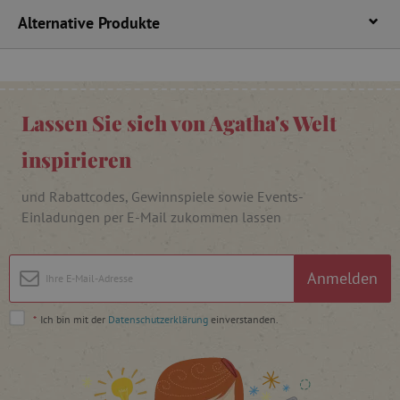
Alternative Produkte
FPAU
.agathaswelt.de
Lassen Sie sich von Agatha's Welt
inspirieren
und Rabattcodes, Gewinnspiele sowie Events-
Einladungen per E-Mail zukommen lassen
_lb
.agathaswelt.de
Anmelden
_lb_ccc
.agathaswelt.de
*
Ich bin mit der
Datenschutzerklärung
einverstanden.