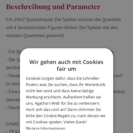
Beschreibung und Parameter
Ein „Mini“-Quartettspiel. Die Spieler müssen die Quartette
mit 4 fantasievollen Figuren bilden. Der Spieler mit den
meisten Quartetten gewinnt!
- Ein Quartettspiel mit 4 Figuren für die ganz Kleinen.
- Die Spielregeln orientieren sich an den Regeln des
Wir gehen auch mit Cookies
berühmten klassischen Kartenspiels.
fair um
- Fantasievolle Illustrationen, um der Fantasie freien Lauf
Cookies sorgen dafür, dass Sie schneller
zu lassen.
finden, was Sie suchen, dass Ihr Warenkorb
nicht leer wird und dass keine lästige
- Eine kompakte Aufbewahrungsbox, die man ganz einfach
Werbung erscheint. Außerdem helfen sie
überall hin mitnehmen kann.
uns, Agatha's Welt für Sie zu verbessern.
- Hochwertige und robuste Karten.
Hört sich das cool an? Dann stimmen Sie
bitte den Cookie-Regeln zu, nach denen wir
mit Cookies spielen. Vielen Dank!
Inhalt:
Weitere Informationen
- 28 Karten (7 Quartette à 4 Karten)