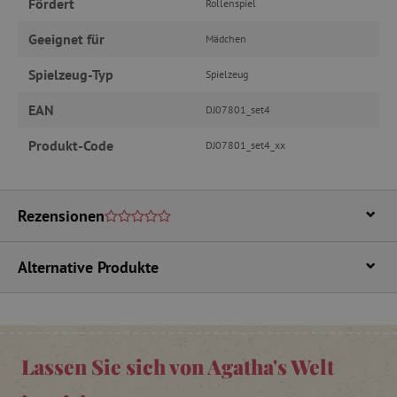
Fördert
Rollenspiel
Geeignet für
Mädchen
_pinterest_ct_ua
Pinterest Inc.
Spielzeug-Typ
Spielzeug
.ct.pinterest.com
EAN
DJ07801_set4
cjConsent
.agathaswelt.de
Produkt-Code
DJ07801_set4_xx
FPAU
.agathaswelt.de
Rezensionen
Alternative Produkte
_lb
.agathaswelt.de
Lassen Sie sich von Agatha's Welt