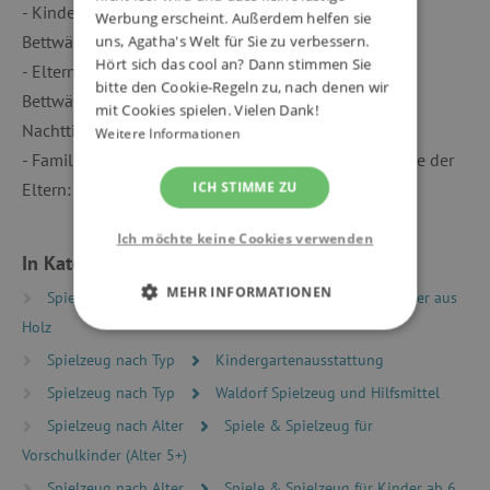
- Kinderzimmer: 2 Einzelbetten, 2 Matratzen mit
Werbung erscheint. Außerdem helfen sie
Bettwäsche, 2 Kopfkissen, 1 Schreibtisch, 1 Hocker
uns, Agatha's Welt für Sie zu verbessern.
Hört sich das cool an? Dann stimmen Sie
- Elternschlafzimmer: 1 Doppelbett, 1 Matratze mit
bitte den Cookie-Regeln zu, nach denen wir
Bettwäsche, 2 Kopfkissen, 2 Nachttische, 2
mit Cookies spielen. Vielen Dank!
Nachttischlampen, 1 Buch, 1 Bild.
Weitere Informationen
- Familie: 4 bewegliche und bekleidete Figuren. Größe der
ICH STIMME ZU
Eltern: ca. 11,5 cm. Größe der Kinder: ca. 9,5 cm.
Ich möchte keine Cookies verwenden
In Kategorien eingeteilt
MEHR INFORMATIONEN
Spielzeug nach Typ
Spielwelten
Puppenhäuser aus
Holz
UNBEDINGT ERFORDERLICH
Spielzeug nach Typ
Kindergartenausstattung
PERFORMANCE
Spielzeug nach Typ
Waldorf Spielzeug und Hilfsmittel
Spielzeug nach Alter
Spiele & Spielzeug für
TARGETING
Vorschulkinder (Alter 5+)
Spielzeug nach Alter
Spiele & Spielzeug für Kinder ab 6