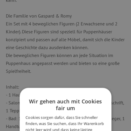
Die Familie von Gaspard & Romy
Ein Set mit 4 beweglichen Figuren (2 Erwachsene und 2
Kinder). Diese Figuren sind speziell für Puppenhäuser
konzipiert und passen auf alle Möbel, damit sich die Kinder
eine Geschichte dazu ausdenken können.
Die beweglichen Figuren können an jede Situation im
Puppenhaus angepasst werden und bieten so eine große
Spielfreiheit.
Inhalt:
- 1 Haus zu bauen
Wir gehen auch mit Cookies
- Salon: 1 Sofa, 2 Kissen, 1 Couchtisch, 1 Buch, 1 Zeitschrift,
fair um
1 Teppich, 1 Hocker, 1 Stehlampe.
Cookies sorgen dafür, dass Sie schneller
- Bad: 1 Dusche, 1 Waschbecken, 1 Toilette, 1 Badvorleger, 1
finden, was Sie suchen, dass Ihr Warenkorb
Handtuch, 1 Zahnputzglas, 1 Shampooflasche.
nicht leer wird und dass keine lästige