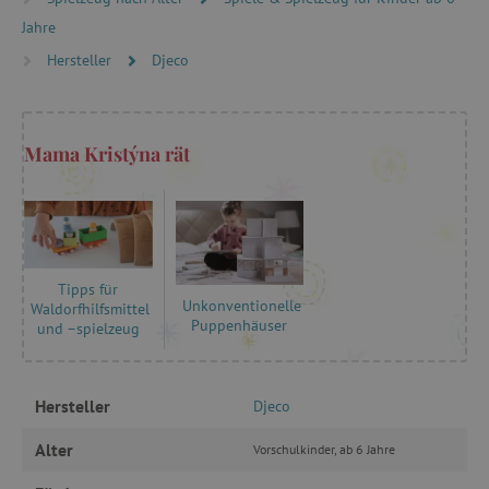
FUNKTIONALITÄT
Jahre
Hersteller
Djeco
Unbedingt erforderlich
Performance
Targeting
Funktionalität
Mama Kristýna rät
Unbedingt erforderliche Cookies ermöglichen
wesentliche Kernfunktionen der Website wie die
Benutzeranmeldung und die Kontoverwaltung.
Ohne die unbedingt erforderlichen Cookies
kann die Website nicht ordnungsgemäß
verwendet werden.
Tipps für
Name
Provider
/
Domäne
Unkonventionelle
Waldorfhilfsmittel
Puppenhäuser
und –spielzeug
featureFlagIdentifier
www.agathaswelt.de
PHPSESSID
PHP.net
www.agathaswelt.de
Hersteller
Djeco
__cf_bm
Cloudflare Inc.
Alter
Vorschulkinder, ab 6 Jahre
.vimeo.com