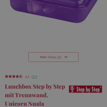
Mehr Fotos (2)
(
)
+
2
4,5
Lunchbox Step by Step
mit Trennwand,
Unicorn Nuala