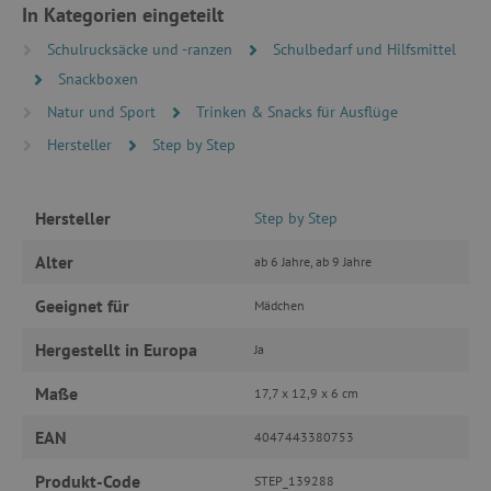
In Kategorien eingeteilt
Unbedingt erforderlich
Performance
Schulrucksäcke und -ranzen
Schulbedarf und Hilfsmittel
Targeting
Funktionalität
Snackboxen
Natur und Sport
Trinken & Snacks für Ausflüge
Unbedingt erforderliche Cookies ermöglichen
wesentliche Kernfunktionen der Website wie die
Hersteller
Step by Step
Benutzeranmeldung und die Kontoverwaltung.
Ohne die unbedingt erforderlichen Cookies
kann die Website nicht ordnungsgemäß
verwendet werden.
Hersteller
Step by Step
Name
Provider
/
Domäne
Alter
ab 6 Jahre, ab 9 Jahre
featureFlagIdentifier
www.agathaswelt.de
PHPSESSID
PHP.net
Geeignet für
Mädchen
www.agathaswelt.de
Hergestellt in Europa
Ja
__cf_bm
Cloudflare Inc.
Maße
17,7 x 12,9 x 6 cm
.vimeo.com
EAN
4047443380753
Produkt-Code
STEP_139288