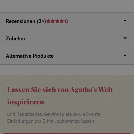
_pinterest_ct_ua
Pinterest Inc.
.ct.pinterest.com
Rezensionen
(2×)
cjConsent
.agathaswelt.de
Zubehör
FPAU
.agathaswelt.de
Alternative Produkte
Lassen Sie sich von Agatha's Welt
inspirieren
_lb
.agathaswelt.de
und Rabattcodes, Gewinnspiele sowie Events-
_lb_ccc
.agathaswelt.de
Einladungen per E-Mail zukommen lassen