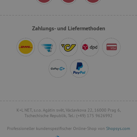
VISITOR_PRIVACY_METADATA
YouTube
.youtube.com
Zahlungs- und Liefermethoden
lastVisitedProduct
www.agathaswelt.de
K+L NET, s.r.o. Agátin svět, Václavkova 22, 16000 Prag 6,
Tschechische Republik, Tel.: (+49) 175 9626992
Provider
/
Professioneller kundenspezifischer Online-Shop von
Shopsys.com
Name
Ablaufdatum
Beschreibung
Domäne
Provider
/
Name
Ablaufdatum
Beschreib
Domäne