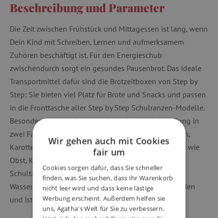
Beschreibung und Parameter
Die Zeit zwischen Frühstück und Mittagessen ist lang, wenn
Dein Kind mit Schreiben, Lernen und aufmerksamem
Zuhören beschäftigt ist. Für den Energieschub
zwischendurch sorgt ein gesundes Pausenbrot. Das ideale
Transportmittel dafür sind die Brotzeitboxen von Step by
Step: Sie bieten viel Platz für Brote und Snacks und passen
in die Fronttasche aller Step by Step Schulranzen-Modelle.
Besonders nützlich ist auch die optionale Unterteilung in
zwei Fächer. Dadurch lassen sich z.B. belegte Brötchen,
Wir gehen auch mit Cookies
Karottensticks und Tomaten von süßen Kleinigkeiten wie
fair um
Obst, Keksen oder Müsliriegeln trennen. Nach dem
Cookies sorgen dafür, dass Sie schneller
Schultag kann die Vesperdose einfach unter dem
finden, was Sie suchen, dass Ihr Warenkorb
Wasserhahn oder in der Spülmaschine gereinigt werden
nicht leer wird und dass keine lästige
Werbung erscheint. Außerdem helfen sie
und ist am nächsten Morgen wieder einsatzbereit.
uns, Agatha's Welt für Sie zu verbessern.