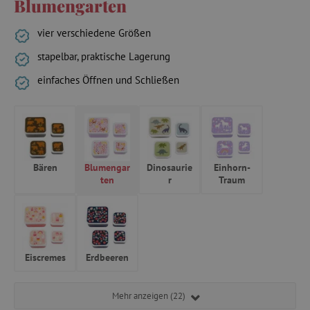
Blumengarten
vier verschiedene Größen
stapelbar, praktische Lagerung
einfaches Öffnen und Schließen
Bären
Blumengar
Dinosaurie
Einhorn-
ten
r
Traum
Eiscremes
Erdbeeren
Mehr anzeigen (22)