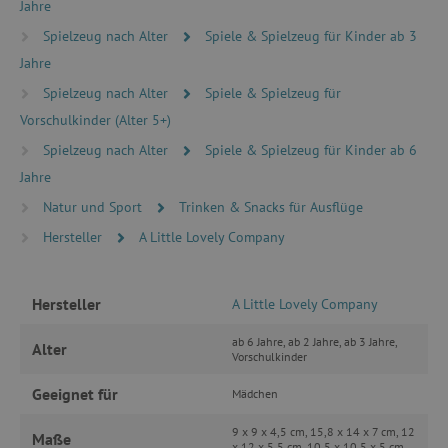
Jahre
Spielzeug nach Alter
Spiele & Spielzeug für Kinder ab 3
Jahre
Unbedingt erforderlich
Performance
Spielzeug nach Alter
Spiele & Spielzeug für
Targeting
Funktionalität
Vorschulkinder (Alter 5+)
Unbedingt erforderliche Cookies ermöglichen
Spielzeug nach Alter
Spiele & Spielzeug für Kinder ab 6
wesentliche Kernfunktionen der Website wie die
Jahre
Benutzeranmeldung und die Kontoverwaltung.
Ohne die unbedingt erforderlichen Cookies
Natur und Sport
Trinken & Snacks für Ausflüge
kann die Website nicht ordnungsgemäß
verwendet werden.
Hersteller
A Little Lovely Company
Name
Provider
/
Domäne
featureFlagIdentifier
www.agathaswelt.de
Hersteller
A Little Lovely Company
PHPSESSID
PHP.net
www.agathaswelt.de
ab 6 Jahre, ab 2 Jahre, ab 3 Jahre,
Alter
Vorschulkinder
__cf_bm
Cloudflare Inc.
Geeignet für
Mädchen
.vimeo.com
9 x 9 x 4,5 cm, 15,8 x 14 x 7 cm, 12
Maße
x 12 x 5,5 cm, 10,5 x 10,5 x 5 cm