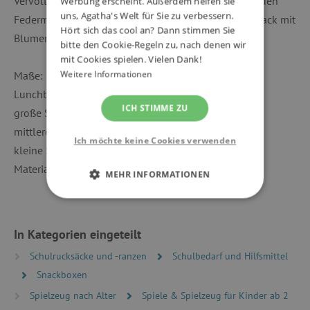
Vervollständigen Sie das Schulset mit einem passenden
Werbung erscheint. Außerdem helfen sie
uns, Agatha's Welt für Sie zu verbessern.
Federmäppchen, einer Trinkflasche und einem Rucksack mit
Hört sich das cool an? Dann stimmen Sie
Blumen.
bitte den Cookie-Regeln zu, nach denen wir
mit Cookies spielen. Vielen Dank!
Weitere Informationen
Maße:
Lunchbox 15,8 x 14 x 7 cm,
ICH STIMME ZU
große Snackbox 12 x 12 x 5,5 cm,
mittlere Snackbox 10,5 x 10,5 x 5 cm,
Ich möchte keine Cookies verwenden
kleine Snackbox 9 x 9 x 4,5 cm
Material: PP
MEHR INFORMATIONEN
UNBEDINGT ERFORDERLICH
In Kategorien eingeteilt
PERFORMANCE
Schulrucksäcke und -ranzen
Schulbedarf und Hilfsmittel
TARGETING
Snackboxen
Spielzeug nach Alter
Spiele & Spielzeug für Kinder ab 2
FUNKTIONALITÄT