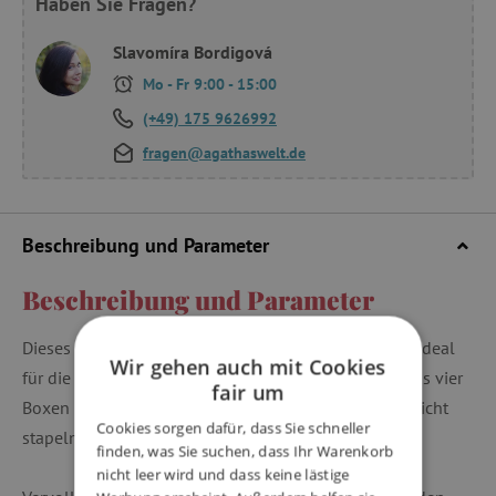
Haben Sie Fragen?
Slavomíra Bordigová
Mo - Fr 9:00 - 15:00
(+49) 175 9626992
fragen@agathaswelt.de
Beschreibung und Parameter
Beschreibung und Parameter
Dieses lila Brot- und Snackdosen Set mit Blumen ist ideal
Wir gehen auch mit Cookies
für die Schule oder für unterwegs. Das Set besteht aus vier
fair um
Boxen in verschiedenen Größen. So lassen sie sich leicht
Cookies sorgen dafür, dass Sie schneller
stapeln und zusammen aufbewahren.
finden, was Sie suchen, dass Ihr Warenkorb
nicht leer wird und dass keine lästige