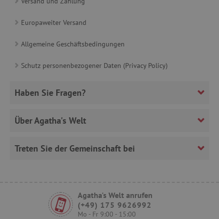
Versand und Zahlung
Europaweiter Versand
_sp_id.ab3e
www.agathaswelt.de
Allgemeine Geschäftsbedingungen
featureFlagCheckoutExperimentVariant
www.agathaswelt.de
FPID
.agathaswelt.de
Schutz personenbezogener Daten (Privacy Policy)
Haben Sie Fragen?
__cf_bm
Cloudflare Inc.
Über Agatha's Welt
.onesignal.com
Treten Sie der Gemeinschaft bei
FPLC
.agathaswelt.de
Agatha's Welt anrufen
(+49) 175 9626992
Mo - Fr 9:00 - 15:00