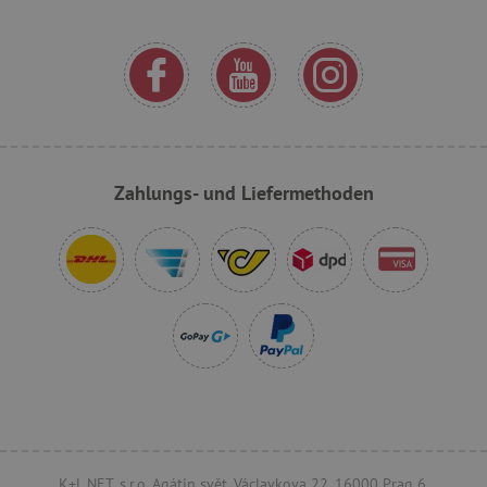
VISITOR_PRIVACY_METADATA
YouTube
.youtube.com
Zahlungs- und Liefermethoden
lastVisitedProduct
www.agathaswelt.de
K+L NET, s.r.o. Agátin svět, Václavkova 22, 16000 Prag 6,