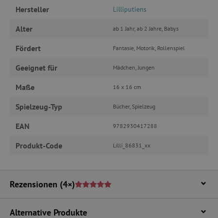
Hersteller
Lilliputiens
FUNKTIONALITÄT
Alter
ab 1 Jahr, ab 2 Jahre, Babys
Fördert
Fantasie, Motorik, Rollenspiel
Unbedingt erforderlich
Performance
Geeignet für
Mädchen, Jungen
Targeting
Funktionalität
Maße
16 x 16 cm
Unbedingt erforderliche Cookies ermöglichen
wesentliche Kernfunktionen der Website wie die
Spielzeug-Typ
Bücher, Spielzeug
Benutzeranmeldung und die Kontoverwaltung.
Ohne die unbedingt erforderlichen Cookies
kann die Website nicht ordnungsgemäß
EAN
9782930417288
verwendet werden.
Produkt-Code
Name
Provider
/
Domäne
Lilli_86831_xx
featureFlagIdentifier
www.agathaswelt.de
PHPSESSID
PHP.net
www.agathaswelt.de
Rezensionen
(4×)
__cf_bm
Cloudflare Inc.
Alternative Produkte
.vimeo.com