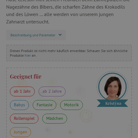
Nagezähne des Bibers, die scharfen Zähne des Krokodils
und des Löwen … alle werden von unserem jungen
Zahnarzt untersucht.
Beschreibung und Parameter
Dieses Produkt ist nicht mehr käuflich erwerbbar. Schauen Sie sich ähnliche
Produkte
hier
an.
Geeignet für
ab 1 Jahr
ab 2 Jahre
Kristýna
Babys
Fantasie
Motorik
Rollenspiel
Mädchen
Jungen