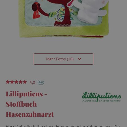
Mehr Fotos (10)
(
)
+
4
5,0
Lilliputiens -
Stoffbuch
Hasenzahnarzt
Hase Célestin hilft seinen Freunden beim Zähneputzen. Die