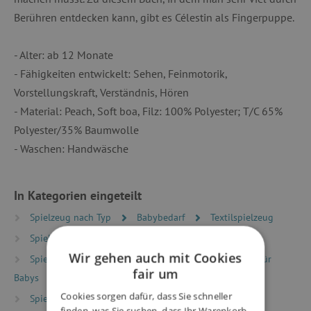
Berühren entdecken kann, gibt es Célestin als Fingerpuppe.
- Alter: ab 12 Monate
- Fähigkeiten entwickelt: Sehen, Feinmotorik,
Vorstellungskraft, Verständnis, Hören
- Material: Peach, Soft boa, Filz: 100% Polyester; T/C 65%
Polyester/35% Baumwolle
- Waschen: Handwäsche
In Kategorien eingeteilt
Spielzeug nach Typ
Babybedarf
Textilspielzeug
Spielzeug nach Typ
Erste Bücher
Wir gehen auch mit Cookies
Spielzeug nach Alter
Spielzeug und Ausstattung für
fair um
Babys
Cookies sorgen dafür, dass Sie schneller
Spielzeug nach Alter
Spiele und Spielzeug für
finden, was Sie suchen, dass Ihr Warenkorb