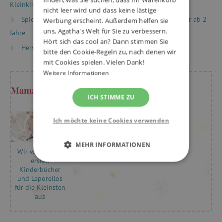
Kleinkinder
nicht leer wird und dass keine lästige
Spielzeug nach Alter
Spiele & Spielzeug für Kinder ab 2
Werbung erscheint. Außerdem helfen sie
uns, Agatha's Welt für Sie zu verbessern.
Jahre
Hört sich das cool an? Dann stimmen Sie
Hersteller
Lilliputiens
bitte den Cookie-Regeln zu, nach denen wir
mit Cookies spielen. Vielen Dank!
Weitere Informationen
Mama Kristýna rät
ICH STIMME ZU
Ich möchte keine Cookies verwenden
MEHR INFORMATIONEN
Wir wählen die
ersten
UNBEDINGT ERFORDERLICH
Kinderbücher
und Leporellos
für die Kleinsten
PERFORMANCE
aus
TARGETING