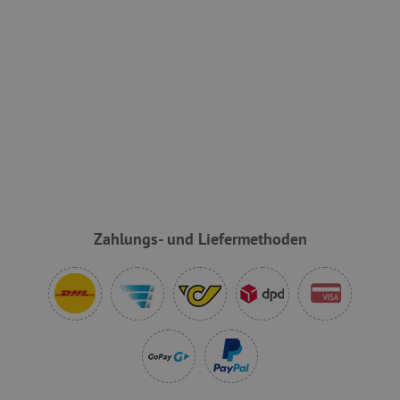
VISITOR_PRIVACY_METADATA
YouTube
.youtube.com
Zahlungs- und Liefermethoden
lastVisitedProduct
www.agathaswelt.de