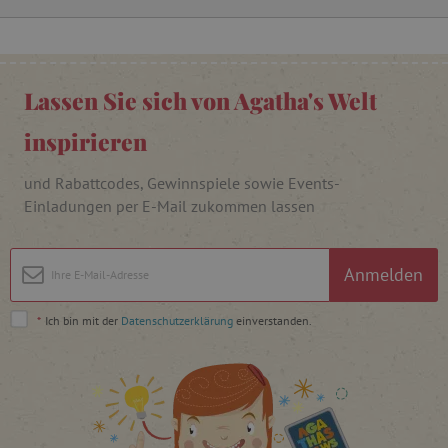
Lassen Sie sich von Agatha's Welt
_pinterest_ct_ua
Pinterest Inc.
.ct.pinterest.com
inspirieren
cjConsent
.agathaswelt.de
und Rabattcodes, Gewinnspiele sowie Events-
Einladungen per E-Mail zukommen lassen
FPAU
.agathaswelt.de
Anmelden
*
Ich bin mit der
Datenschutzerklärung
einverstanden.
_lb
.agathaswelt.de