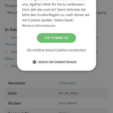
uns, Agatha's Welt für Sie zu verbessern.
Polyester
Hört sich das cool an? Dann stimmen Sie
- Waschen: Maschinenwaschbar bei 30° - Schonwaschgang
bitte den Cookie-Regeln zu, nach denen wir
mit Cookies spielen. Vielen Dank!
Weitere Informationen
In Kategorien eingeteilt
Spielzeug nach Typ
Babybedarf
Beißringe und
ICH STIMME ZU
Rasseln
Ich möchte keine Cookies verwenden
Spielzeug nach Alter
Spielzeug und Ausstattung für
Babys
MEHR INFORMATIONEN
Hersteller
Lilliputiens
UNBEDINGT ERFORDERLICH
Hersteller
Lilliputiens
PERFORMANCE
Alter
ab 1 Jahr, Babys
TARGETING
Fördert
Sinne, Motorik
FUNKTIONALITÄT