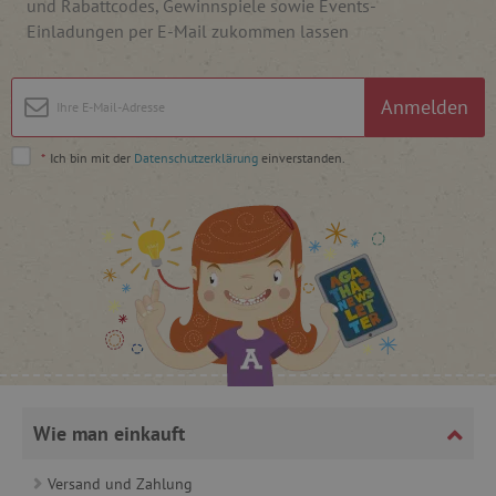
und Rabattcodes, Gewinnspiele sowie Events-
Einladungen per E-Mail zukommen lassen
_pinterest_ct_ua
Pinterest Inc.
.ct.pinterest.com
Anmelden
cjConsent
.agathaswelt.de
*
Ich bin mit der
Datenschutzerklärung
einverstanden.
FPAU
.agathaswelt.de
_lb
.agathaswelt.de
Wie man einkauft
_lb_ccc
.agathaswelt.de
Versand und Zahlung