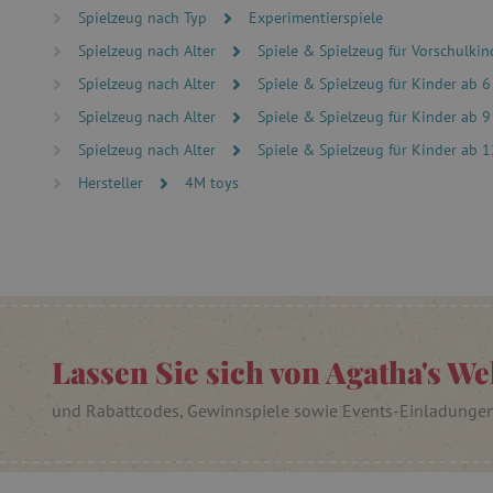
Ohne die unbedingt erford
Spielzeug nach Typ
Experimentierspiele
Name
Spielzeug nach Alter
Spiele & Spielzeug für Vorschulkind
featureFlagIdentifier
Spielzeug nach Alter
Spiele & Spielzeug für Kinder ab 6
PHPSESSID
Spielzeug nach Alter
Spiele & Spielzeug für Kinder ab 9
Spielzeug nach Alter
Spiele & Spielzeug für Kinder ab 1
__cf_bm
Hersteller
4M toys
_pinterest_ct_ua
cjConsent
FPAU
Lassen Sie sich von Agatha's We
und Rabattcodes, Gewinnspiele sowie Events-Einladunge
_lb
_lb_ccc