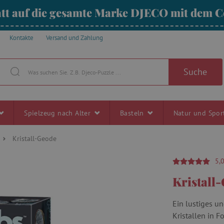
tt auf die gesamte Marke DJECO mit dem
Kontakte
Versand und Zahlung
Suche
Spielzeug nach Alter
Basteln
Natur und Spo
Kristall-Geode
5,
Kristall
Ein lustiges 
Kristallen in F