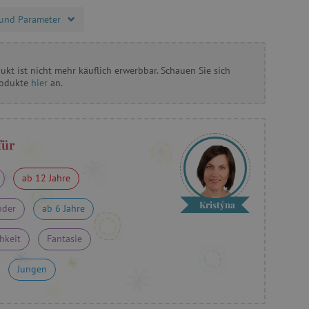
und Parameter
ukt ist nicht mehr käuflich erwerbbar. Schauen Sie sich
rodukte
hier
an.
für
ab 12 Jahre
Kristýna
nder
ab 6 Jahre
hkeit
Fantasie
Jungen