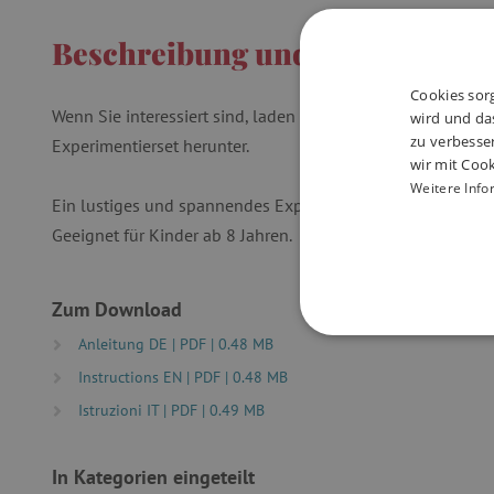
Beschreibung und Parameter
Cookies sorg
Wenn Sie interessiert sind, laden Sie die detaillierte englis
wird und das
zu verbesse
Experimentierset herunter.
wir mit Cook
Weitere Info
Ein lustiges und spannendes Experiment mit dem Wachsen 
Geeignet für Kinder ab 8 Jahren.
Zum Download
Anleitung DE | PDF | 0.48 MB
UNBEDINGT
Instructions EN | PDF | 0.48 MB
Istruzioni IT | PDF | 0.49 MB
In Kategorien eingeteilt
Unbedingt erforderliche Co