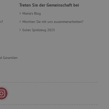
gesetzlicher
Treten Sie der Gemeinschaft bei
en, um eine Einwilligung
 Cookies zu erhalten.
Mama's Blog
ů
n?
Möchten Sie mit uns zusammenarbeiten?
Gutes Spielzeug 2025
ie-Script.com-Dienst
ngseinstellungen für
rn. Das Cookie-Banner von
ungsgemäß funktionieren.
et, um zwischen Menschen
es ist für die Website von
ber die Nutzung ihrer
nd Garantien
t, um Benutzerverhalten
, um eine personalisierte
et, um zwischen Menschen
es ist für die Website von
ber die Nutzung ihrer