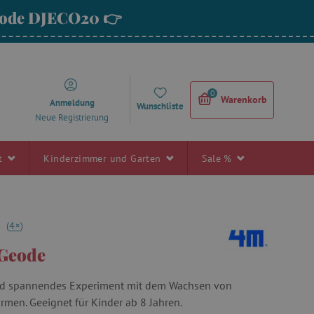
 Code DJECO20 👉
0
Warenkorb
Anmeldung
Wunschliste
Neue Registrierung
rt
Kinderzimmer und Garten
Sale %
+
0
(
4
)
-Geode
und spannendes Experiment mit dem Wachsen von
ormen. Geeignet für Kinder ab 8 Jahren.