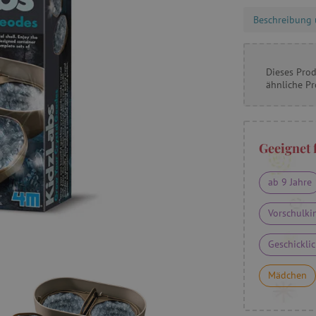
Beschreibung 
Dieses Prod
ähnliche P
Geeignet 
ab 9 Jahre
Vorschulki
Geschicklic
Mädchen