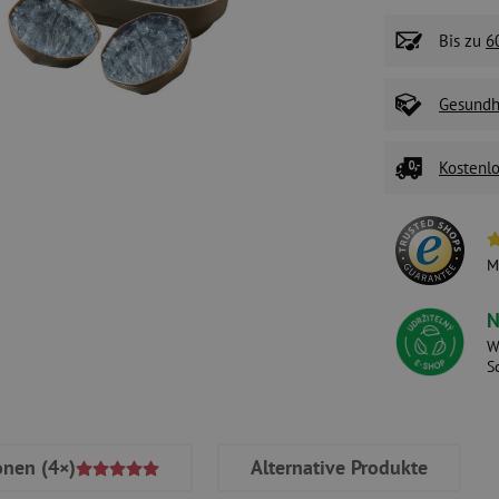
Bis zu
6
Gesundhe
Kostenlo
M
N
W
S
onen
(4×)
Alternative Produkte