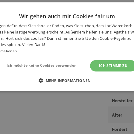
Wir gehen auch mit Cookies fair um
en dafür, dass Sie schneller finden, was Sie suchen, dass Ihr Warenkorb 
che Anleitung für dieses lustige
s keine lästige Werbung erscheint. Außerdem helfen sie uns, Agatha's We
Haben S
rn. Hört sich das cool an? Dann stimmen Sie bitte den Cookie-Regeln zu
ies spielen. Vielen Dank!
rmationen
von Kristallen in Formen.
Ich möchte keine Cookies verwenden
ICH STIMME ZU
MEHR INFORMATIONEN
 ERFORDERLICH
PERFORMANCE
TARGETING
Hersteller
Alter
Unbedingt erforderlich
Performance
Targeting
Funktionalität
Fördert
okies ermöglichen wesentliche Kernfunktionen der Website wie die Benutzeranmeldun