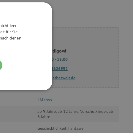
nicht leer
lt für Sie
ie Fragen?
, nach denen
Slavomíra Bordigová
Mo - Fr 9:00 - 15:00
(+49) 175 9626992
fragen@agathaswelt.de
FUNKTIONALITÄT
4M toys
ab 9 Jahre, ab 12 Jahre, Vorschulkinder, ab
6 Jahre
Geschicklichkeit, Fantasie
g und die Kontoverwaltung.