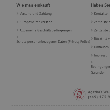
Wie man einkauft
Haben Sie
Versand und Zahlung
Kontakte
product_filter_remember
Europaweiter Versand
Zeitleiste
_sp_ses.ab3e
Allgemeine Geschäftsbedingungen
Zeitleist
CookieScriptConsent
Rücktritt 
Schutz personenbezogener Daten (Privacy Policy)
Umtausch,
__cf_bm
Impressu
_sp_id.ab3e
Bedingungen
Garantien
featureFlagCheckoutExpe
FPID
Agatha's Wel
(+49) 175 
__cf_bm