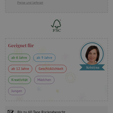
Preise und lieferart
Geeignet für
ab 6 Jahre
ab 9 Jahre
Kristýna
ab 12 Jahre
Geschicklichkeit
Kreativität
Mädchen
Jungen
Bis zu
60 Tage
Rückgaberecht.