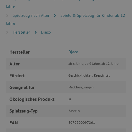
Unbedingt erforderlich
Performance
Jahre
Targeting
Funktionalität
Spielzeug nach Alter
Spiele & Spielzeug für Kinder ab 12
Jahre
Unbedingt erforderliche Cookies ermöglichen
wesentliche Kernfunktionen der Website wie die
Hersteller
Djeco
Benutzeranmeldung und die Kontoverwaltung.
Ohne die unbedingt erforderlichen Cookies
kann die Website nicht ordnungsgemäß
verwendet werden.
Hersteller
Djeco
Name
Provider
/
Domäne
Alter
ab 6 Jahre, ab 9 Jahre, ab 12 Jahre
featureFlagIdentifier
www.agathaswelt.de
PHPSESSID
PHP.net
Fördert
Geschicklichkeit, Kreativität
www.agathaswelt.de
Geeignet für
Mädchen, Jungen
__cf_bm
Cloudflare Inc.
Ökologisches Produkt
Ja
.vimeo.com
Spielzeug-Typ
Basteln
EAN
3070900097261