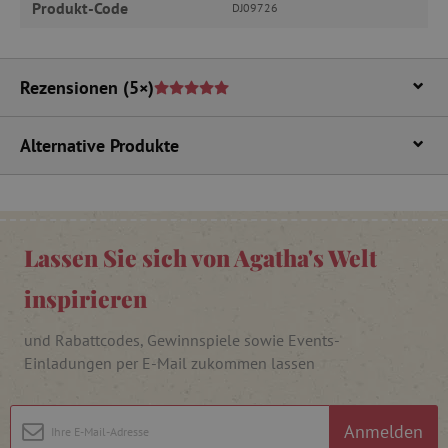
_pinterest_ct_ua
Pinterest Inc.
Produkt-Code
DJ09726
.ct.pinterest.com
cjConsent
.agathaswelt.de
Rezensionen
(5×)
FPAU
.agathaswelt.de
Alternative Produkte
Lassen Sie sich von Agatha's Welt
inspirieren
_lb
.agathaswelt.de
und Rabattcodes, Gewinnspiele sowie Events-
Einladungen per E-Mail zukommen lassen
_lb_ccc
.agathaswelt.de
Anmelden