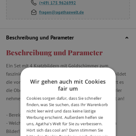
(+49) 175 9626992
fragen@agathaswelt.de
Beschreibung und Parameter
Beschreibung und Parameter
Ein Set mit 4 Kratzbildern mit Goldschimmer zum
faszinierenden Universum der Dinosaurier. Das Kind bildet
Wir gehen auch mit Cookies
die vom Künstler erdachten Motive nach. Hierzu kratzt es
fair um
die Oberfläche mit Hilfe eines Holzstifts. Die Dinosaurier
nehmen in ihrem Universum Schritt für Schritt Gestalt an!
Cookies sorgen dafür, dass Sie schneller
finden, was Sie suchen, dass Ihr Warenkorb
nicht leer wird und dass keine lästige
- Bereiche mit metallisiertem Goldschimmer.
Werbung erscheint. Außerdem helfen sie
- Welche eine Freude beim Entdecken der versteckten
uns, Agatha's Welt für Sie zu verbessern.
Hört sich das cool an? Dann stimmen Sie
Bilder!