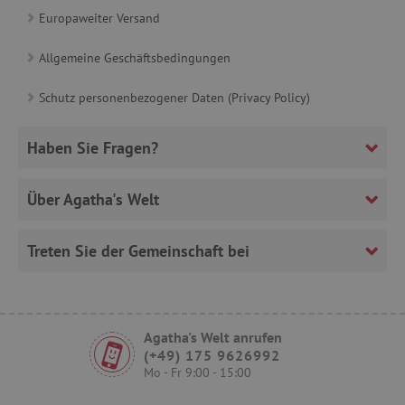
www.agathaswelt.de
Europaweiter Versand
Allgemeine Geschäftsbedingungen
Schutz personenbezogener Daten (Privacy Policy)
__cf_bm
Cloudflare Inc.
.heureka.cz
Haben Sie Fragen?
Über Agatha's Welt
_sp_id.ab3e
www.agathaswelt.de
Treten Sie der Gemeinschaft bei
featureFlagCheckoutExperimentVariant
www.agathaswelt.de
FPID
.agathaswelt.de
Agatha's Welt anrufen
(+49) 175 9626992
Mo - Fr 9:00 - 15:00
__cf_bm
Cloudflare Inc.