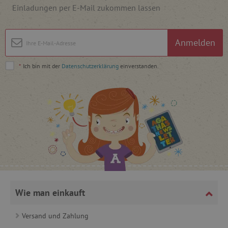
Einladungen per E-Mail zukommen lassen
Anmelden
*
Ich bin mit der
Datenschutzerklärung
einverstanden.
_lb
.agathaswelt.de
_lb_ccc
.agathaswelt.de
product_filter_remember
www.agathaswelt.de
Wie man einkauft
_sp_ses.ab3e
www.agathaswelt.de
Versand und Zahlung
CookieScriptConsent
CookieScript