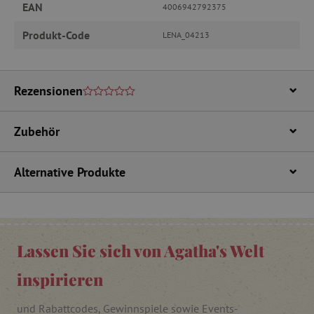
EAN
4006942792375
Name
Provider
/
Domäne
Produkt-Code
featureFlagIdentifier
www.agathaswelt.de
LENA_04213
PHPSESSID
PHP.net
www.agathaswelt.de
Rezensionen
__cf_bm
Cloudflare Inc.
.vimeo.com
Zubehör
Alternative Produkte
_pinterest_ct_ua
Pinterest Inc.
.ct.pinterest.com
cjConsent
.agathaswelt.de
Lassen Sie sich von Agatha's Welt
inspirieren
FPAU
.agathaswelt.de
und Rabattcodes, Gewinnspiele sowie Events-