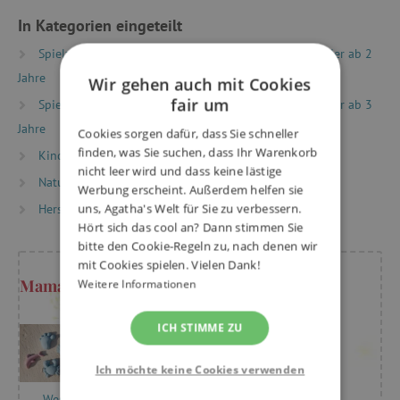
In Kategorien eingeteilt
Spielzeug nach Alter
Spiele & Spielzeug für Kinder ab 2
Jahre
Wir gehen auch mit Cookies
fair um
Spielzeug nach Alter
Spiele & Spielzeug für Kinder ab 3
Jahre
Cookies sorgen dafür, dass Sie schneller
finden, was Sie suchen, dass Ihr Warenkorb
Kinderzimmer und Garten
Sandspielzeug
nicht leer wird und dass keine lästige
Natur und Sport
Werbung erscheint. Außerdem helfen sie
uns, Agatha's Welt für Sie zu verbessern.
Hersteller
LENA
Hört sich das cool an? Dann stimmen Sie
bitte den Cookie-Regeln zu, nach denen wir
mit Cookies spielen. Vielen Dank!
Mama Kristýna rät
Weitere Informationen
ICH STIMME ZU
Ich möchte keine Cookies verwenden
Wir spielen
Wesentliche