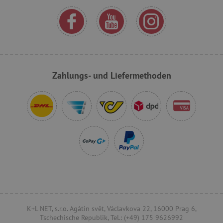
.onesignal.com
FPLC
.agathaswelt.de
Zahlungs- und Liefermethoden
VISITOR_PRIVACY_METADATA
YouTube
.youtube.com
K+L NET, s.r.o. Agátin svět, Václavkova 22, 16000 Prag 6,
Tschechische Republik, Tel.: (+49) 175 9626992