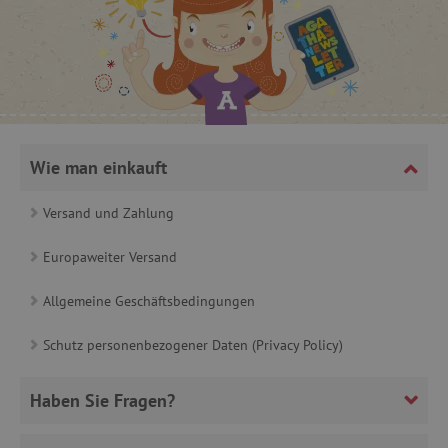
cjConsent
.agathaswelt.de
FPAU
.agathaswelt.de
Wie man einkauft
Versand und Zahlung
Europaweiter Versand
_lb
.agathaswelt.de
Allgemeine Geschäftsbedingungen
_lb_ccc
.agathaswelt.de
Schutz personenbezogener Daten (Privacy Policy)
Haben Sie Fragen?