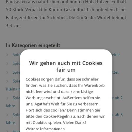
Baukasten aus natürlichen und bunten Holzklötzen. Enthält
50 Stück. Verpackt in Karton. Gesundheitlich unbedenkliche
Farbe, zertifiziert für Sicherheit. Die Größe der Würfel beträgt
3,3 cm.
In Kategorien eingeteilt
Spielzeug nach Typ
Holzspielzeug
Holzbausteine
Wir gehen auch mit Cookies
Spielzeug nach Typ
Montessori Spielzeug
fair um
Spielzeug nach Typ
Waldorf Spielzeug und Hilfsmittel
Cookies sorgen dafür, dass Sie schneller
Spielzeug nach Alter
Spiele und Spielzeug für
finden, was Sie suchen, dass Ihr Warenkorb
Kleinkinder
nicht leer wird und dass keine lästige
Werbung erscheint. Außerdem helfen sie
Spielzeug nach Alter
Spiele & Spielzeug für Kinder ab 2
uns, Agatha's Welt für Sie zu verbessern.
Jahre
Hört sich das cool an? Dann stimmen Sie
Spielzeug nach Alter
Spiele & Spielzeug für Kinder ab 3
bitte den Cookie-Regeln zu, nach denen wir
mit Cookies spielen. Vielen Dank!
Jahre
Weitere Informationen
Hersteller
Woody