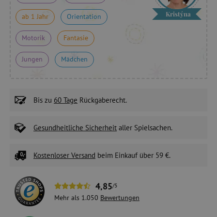
Kristýna
ab 1 Jahr
Orientation
Motorik
Fantasie
Jungen
Mädchen
Bis zu
60 Tage
Rückgaberecht.
Gesundheitliche Sicherheit
aller Spielsachen.
Kostenloser Versand
beim Einkauf über 59 €.
4,85
/5
Mehr als 1.050
Bewertungen