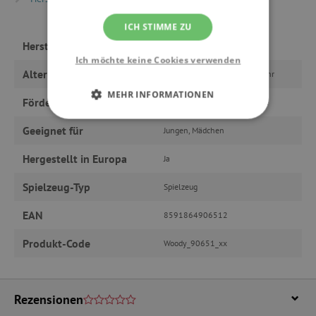
ICH STIMME ZU
Hersteller
Woody
Ich möchte keine Cookies verwenden
Alter
ab 2 Jahre, ab 3 Jahre, ab 1 Jahr
MEHR INFORMATIONEN
Fördert
Orientation, Motorik, Fantasie
UNBEDINGT ERFORDERLICH
Geeignet für
Jungen, Mädchen
Hergestellt in Europa
PERFORMANCE
Ja
Spielzeug-Typ
Spielzeug
TARGETING
EAN
8591864906512
FUNKTIONALITÄT
Produkt-Code
Woody_90651_xx
Unbedingt erforderlich
Performance
Rezensionen
Targeting
Funktionalität