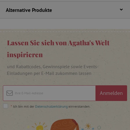
Unbedingt erforderliche Cookies ermöglichen
Alternative Produkte
wesentliche Kernfunktionen der Website wie die
Benutzeranmeldung und die Kontoverwaltung.
Ohne die unbedingt erforderlichen Cookies
kann die Website nicht ordnungsgemäß
verwendet werden.
Lassen Sie sich von Agatha's Welt
Name
Provider
/
Domäne
featureFlagIdentifier
www.agathaswelt.de
inspirieren
PHPSESSID
PHP.net
www.agathaswelt.de
und Rabattcodes, Gewinnspiele sowie Events-
Einladungen per E-Mail zukommen lassen
__cf_bm
Cloudflare Inc.
.vimeo.com
Anmelden
*
Ich bin mit der
Datenschutzerklärung
einverstanden.
_pinterest_ct_ua
Pinterest Inc.
.ct.pinterest.com