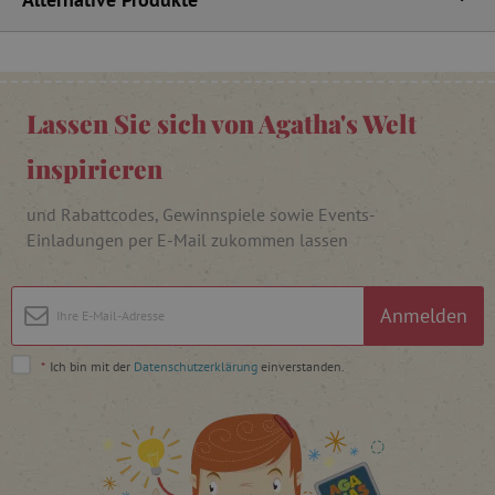
FPAU
.agathaswelt.de
Lassen Sie sich von Agatha's Welt
inspirieren
und Rabattcodes, Gewinnspiele sowie Events-
Einladungen per E-Mail zukommen lassen
_lb
.agathaswelt.de
Anmelden
_lb_ccc
.agathaswelt.de
*
Ich bin mit der
Datenschutzerklärung
einverstanden.