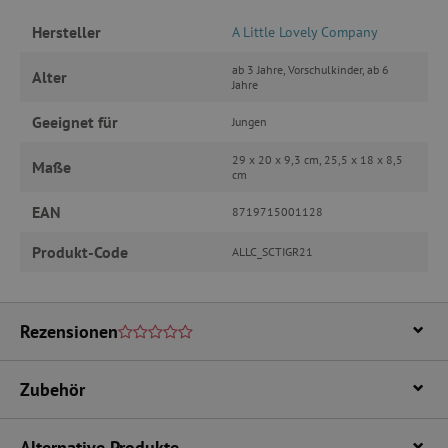
Unbedingt erforderliche Cookies ermöglichen
wesentliche Kernfunktionen der Website wie die
Hersteller
A Little Lovely Company
Benutzeranmeldung und die Kontoverwaltung.
Ohne die unbedingt erforderlichen Cookies
ab 3 Jahre, Vorschulkinder, ab 6
Alter
kann die Website nicht ordnungsgemäß
Jahre
verwendet werden.
Geeignet für
Name
Provider
/
Domäne
Jungen
featureFlagIdentifier
www.agathaswelt.de
29 x 20 x 9,3 cm, 25,5 x 18 x 8,5
Maße
cm
PHPSESSID
PHP.net
www.agathaswelt.de
EAN
8719715001128
Produkt-Code
__cf_bm
Cloudflare Inc.
ALLC_SCTIGR21
.vimeo.com
Rezensionen
_pinterest_ct_ua
Pinterest Inc.
Zubehör
.ct.pinterest.com
cjConsent
.agathaswelt.de
Alternative Produkte