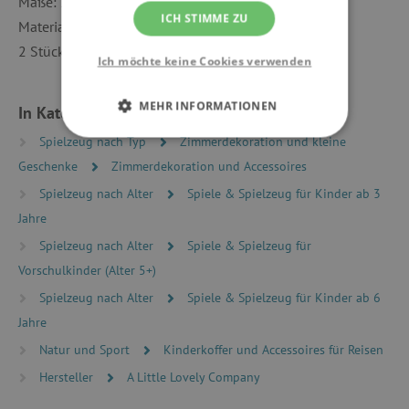
Maße: 29 x 20 x 9,3 cm & 25,5 x 18 x 8,5 cm
ICH STIMME ZU
Material: Pappe
2 Stück
Ich möchte keine Cookies verwenden
MEHR INFORMATIONEN
In Kategorien eingeteilt
Spielzeug nach Typ
Zimmerdekoration und kleine
UNBEDINGT ERFORDERLICH
Geschenke
Zimmerdekoration und Accessoires
PERFORMANCE
Spielzeug nach Alter
Spiele & Spielzeug für Kinder ab 3
Jahre
TARGETING
Spielzeug nach Alter
Spiele & Spielzeug für
Vorschulkinder (Alter 5+)
FUNKTIONALITÄT
Spielzeug nach Alter
Spiele & Spielzeug für Kinder ab 6
Jahre
Natur und Sport
Kinderkoffer und Accessoires für Reisen
Unbedingt erforderlich
Performance
Hersteller
A Little Lovely Company
Targeting
Funktionalität