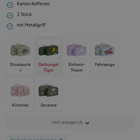
Karton-Kofferset
2 Stück
mit Metallgriff
Dinosaurie
Dschungel
Einhorn-
Fahrzeuge
r
Tiger
Traum
Kirschen
Savanne
Mehr anzeigen (8)
Beschreibung und Parameter