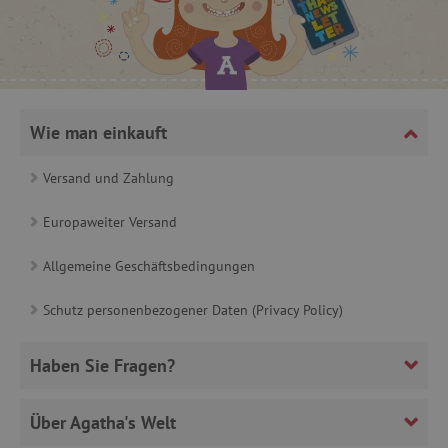
product_filter_remember
www.agathaswelt.de
_sp_ses.ab3e
www.agathaswelt.de
CookieScriptConsent
CookieScript
www.agathaswelt.de
Wie man einkauft
Versand und Zahlung
Europaweiter Versand
__cf_bm
Cloudflare Inc.
.heureka.cz
Allgemeine Geschäftsbedingungen
Schutz personenbezogener Daten (Privacy Policy)
Haben Sie Fragen?
_sp_id.ab3e
www.agathaswelt.de
featureFlagCheckoutExperimentVariant
www.agathaswelt.de
Über Agatha's Welt
FPID
.agathaswelt.de