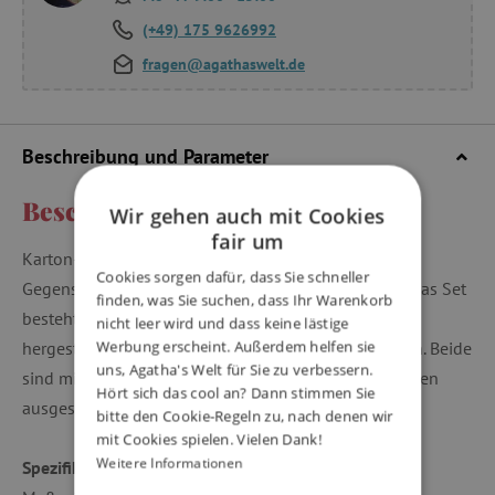
(+49) 175 9626992
fragen@agathaswelt.de
Beschreibung und Parameter
Beschreibung und Parameter
Wir gehen auch mit Cookies
fair um
Karton-Kofferset mit Tigern zur Aufbewahrung von
Cookies sorgen dafür, dass Sie schneller
Gegenständen oder zur Dekoration Ihres Interieurs. Das Set
finden, was Sie suchen, dass Ihr Warenkorb
besteht aus 2 verschiedenen Größen von Koffern,
nicht leer wird und dass keine lästige
Werbung erscheint. Außerdem helfen sie
hergestellt aus stabilem Karton mit Polyester-Nähten. Beide
uns, Agatha's Welt für Sie zu verbessern.
sind mit einem Metallgriff und einem Verschlussriemen
Hört sich das cool an? Dann stimmen Sie
ausgestattet, um den Koffer zu verschließen.
bitte den Cookie-Regeln zu, nach denen wir
mit Cookies spielen. Vielen Dank!
Weitere Informationen
Spezifikationen