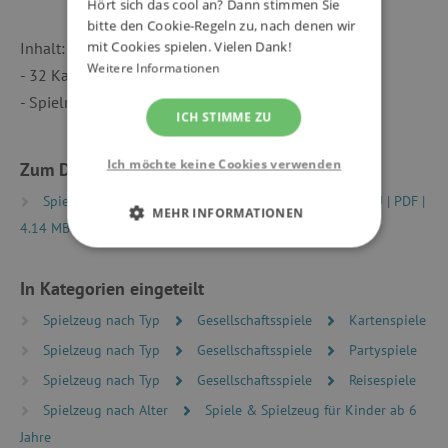
Hört sich das cool an? Dann stimmen Sie
bitte den Cookie-Regeln zu, nach denen wir
mit Cookies spielen. Vielen Dank!
Inhalt:
Weitere Informationen
- 32 Karten
- Spielregeln in 10 Sprachen
ICH STIMME ZU
Ich möchte keine Cookies verwenden
Zum Download
Spielregeln|Game rules FR-EN-DE-ES-IT-PT-NL-SV-DA-RU | PDF |
MEHR INFORMATIONEN
4.14 MB
UNBEDINGT ERFORDERLICH
In Kategorien eingeteilt
PERFORMANCE
Spielzeug nach Typ
Gesellschaftsspiele
Kartenspiele
Spielzeug nach Typ
TARGETING
Gesellschaftsspiele
Partyspiele
Spielzeug nach Typ
Gesellschaftsspiele
Reisespiele
FUNKTIONALITÄT
Spielzeug nach Alter
Spiele & Spielzeug für Kinder ab 6
Jahre