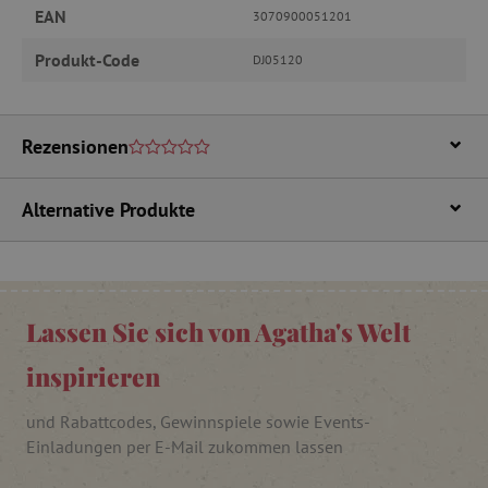
EAN
3070900051201
_pinterest_ct_ua
Pinterest Inc.
.ct.pinterest.com
Produkt-Code
DJ05120
cjConsent
.agathaswelt.de
Rezensionen
FPAU
.agathaswelt.de
Alternative Produkte
Lassen Sie sich von Agatha's Welt
_lb
.agathaswelt.de
inspirieren
und Rabattcodes, Gewinnspiele sowie Events-
_lb_ccc
.agathaswelt.de
Einladungen per E-Mail zukommen lassen