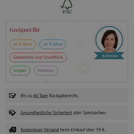
Geeignet für
ab 6 Jahre
ab 9 Jahre
Kristýna
Gedächtnis und Scharfblick
Jungen
Mädchen
Bis zu
60 Tage
Rückgaberecht.
Gesundheitliche Sicherheit
aller Spielsachen.
Kostenloser Versand
beim Einkauf über 59 €.