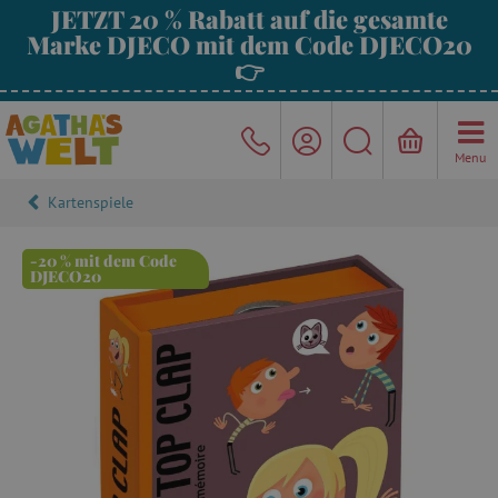
JETZT 20 % Rabatt auf die gesamte
Marke DJECO mit dem Code DJECO20
👉
Menu
Kartenspiele
-20 % mit dem Code
DJECO20