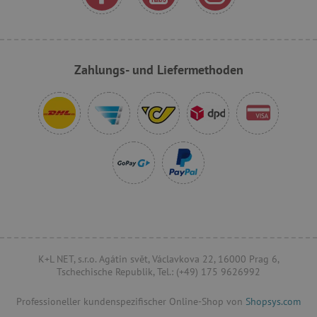
VISITOR_PRIVACY_METADATA
YouTube
.youtube.com
Zahlungs- und Liefermethoden
lastVisitedProduct
www.agathaswelt.de
K+L NET, s.r.o. Agátin svět, Václavkova 22, 16000 Prag 6,
Tschechische Republik, Tel.: (+49) 175 9626992
Provider
/
Name
Ablaufdatum
Beschreibung
Professioneller kundenspezifischer Online-Shop von
Shopsys.com
Domäne
Provider
/
Name
Ablaufdatum
Beschreib
Domäne