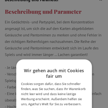
Beschreibung und Parameter
Ein Gedächtnis- und Partyspiel, bei dem Konzentration
angesagt ist, um sich die auf den Karten abgebildeten
Geräusche und Pantomimen zu merken und ohne Fehler in
der richtigen Reihenfolgen nachzuahmen. Die Reihe der
Geräusche und Pantomimen entwickelt sich im Laufe des
Spiels und wird immer länger ... Lachen garantiert!
- Je länger die Liste, desto lustiger wird das Spiel!
Wir gehen auch mit Cookies
- Verschiedene Geräusche und Pantomimen für großen
fair um
Spielspaß.
Cookies sorgen dafür, dass Sie schneller
- Farbenfrohe und lustige Illustrationen.
finden, was Sie suchen, dass Ihr Warenkorb
- Eine kompakte Aufbewahrungsbox, die man ganz einfach
nicht leer wird und dass keine lästige
Werbung erscheint. Außerdem helfen sie
überall hin mitnehmen kann.
uns, Agatha's Welt für Sie zu verbessern.
- Hochwertige und robuste Karten.