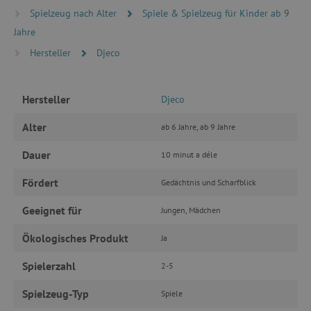
Spielzeug nach Alter
Spiele & Spielzeug für Kinder ab 9
Unbedingt erforderlich
Performance
Jahre
Targeting
Funktionalität
Hersteller
Djeco
Unbedingt erforderliche Cookies ermöglichen
wesentliche Kernfunktionen der Website wie die
Benutzeranmeldung und die Kontoverwaltung.
Hersteller
Djeco
Ohne die unbedingt erforderlichen Cookies
kann die Website nicht ordnungsgemäß
Alter
ab 6 Jahre, ab 9 Jahre
verwendet werden.
Name
Provider
/
Domäne
Dauer
10 minut a déle
featureFlagIdentifier
www.agathaswelt.de
Fördert
Gedächtnis und Scharfblick
PHPSESSID
PHP.net
www.agathaswelt.de
Geeignet für
Jungen, Mädchen
Ökologisches Produkt
Ja
__cf_bm
Cloudflare Inc.
.vimeo.com
Spielerzahl
2-5
Spielzeug-Typ
Spiele