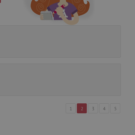
g und die Kontoverwaltung.
žívaný k udržování
et, um zwischen Menschen
es ist für die Website von
ber die Nutzung ihrer
uf Pinterest Marketing
n Einwilligungszustand des
1
2
3
4
5
ebsite zu speichern.
, um benutzerspezifische
uf welche Seiten Benutzer
-Seiteninhalte basierend
cher anpassen oder