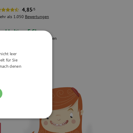
4,85
/5
ehr als 1.050
Bewertungen
achhaltiger E-Shop
ir nehmen die Umwelt und den
chutz der Mitarbeiter ernst.
nicht leer
lt für Sie
, nach denen
FUNKTIONALITÄT