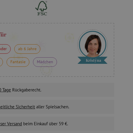
für
nder
ab 6 Jahre
Kristýna
Fantasie
Mädchen
0 Tage
Rückgaberecht.
itliche Sicherheit
aller Spielsachen.
ser Versand
beim Einkauf über 59 €.