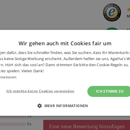
M
N
W
Wir gehen auch mit Cookies fair um
S
en dafür, dass Sie schneller finden, was Sie suchen, dass Ihr Warenkorb 
s keine lästige Werbung erscheint. Außerdem helfen sie uns, Agatha's We
rn. Hört sich das cool an? Dann stimmen Sie bitte den Cookie-Regeln zu
onen
(20×)
Alternative Produkte
ies spielen. Vielen Dank!
rmationen
Ich möchte keine Cookies verwenden
ICH STIMME ZU
MEHR INFORMATIONEN
18x
2x
 ERFORDERLICH
PERFORMANCE
TARGETING
0x
Eine neue Bewertung hinzufügen