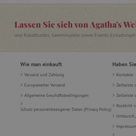
_lb
Lassen Sie sich von Agatha's We
_lb_ccc
und Rabattcodes, Gewinnspiele sowie Events-Einladunge
product_filter_remember
_sp_ses.ab3e
Wie man einkauft
Haben Sie
CookieScriptConsent
Versand und Zahlung
Kontakte
Europaweiter Versand
Zeitleiste
__cf_bm
Allgemeine Geschäftsbedingungen
Zeitleist
Rücktritt 
Schutz personenbezogener Daten (Privacy Policy)
_sp_id.ab3e
Umtausch,
featureFlagCheckoutExpe
Impressu
FPID