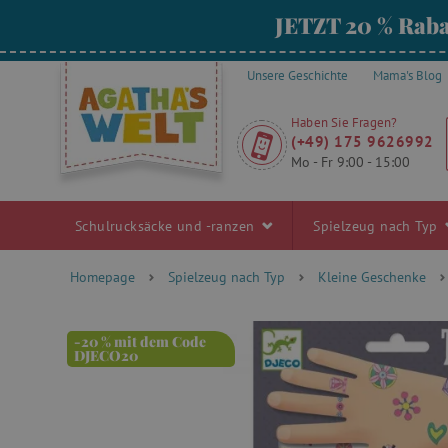
JETZT 20 % Raba
Unsere Geschichte
Mama's Blog
Haben Sie Fragen?
(+49) 175 9626992
Mo - Fr 9:00 - 15:00
Schulrucksäcke und -ranzen
Spielzeug nach Typ
Homepage
Spielzeug nach Typ
Kleine Geschenke
-20 % mit dem Code
DJECO20