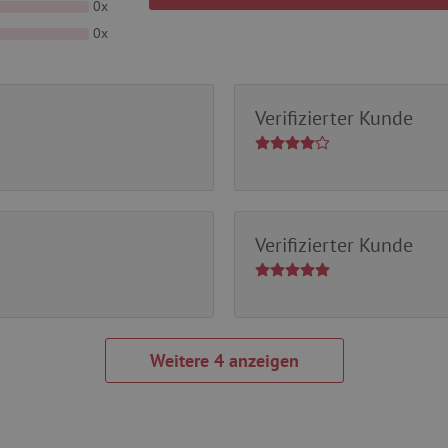
0x
0x
Unbedingt erforderlich
Performance
Targeting
Funktionalität
okies ermöglichen wesentliche Kernfunktionen der Website wie die Benutzeranmeldun
erlichen Cookies kann die Website nicht ordnungsgemäß verwendet werden.
Verifizierter Kunde
Provider
/
Domäne
Ablaufdatum
Beschreibung
www.agathaswelt.de
4 Monate
Session
Univerzální identifikátor pou
PHP.net
proměnných relací uživatelů
www.agathaswelt.de
30 Minuten
Dieser Cookie wird verwend
Cloudflare Inc.
Verifizierter Kunde
und Bots zu unterscheiden. Di
.vimeo.com
Vorteil, um gültige Berichte ü
Website zu erstellen.
1 Jahr
Dieser Cookie wird in Bezug a
Pinterest Inc.
gesetzt
.ct.pinterest.com
.agathaswelt.de
1 Jahr 1
Dieses Cookie dient dazu, de
Monat
Nutzers für Cookies auf der W
.agathaswelt.de
3 Monate
Dieses Cookie wird verwendet
Informationen zu erfassen, a
zugreifen oder besuchen, Web
auf dem Browsertyp der Besu