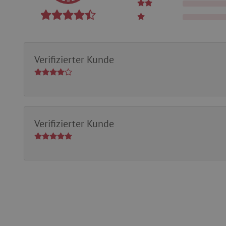
Unbedingt erforderliche Co
Ohne die unbedingt erford
Verifizierter Kunde
Name
featureFlagIdentifier
PHPSESSID
__cf_bm
Verifizierter Kunde
_pinterest_ct_ua
cjConsent
FPAU