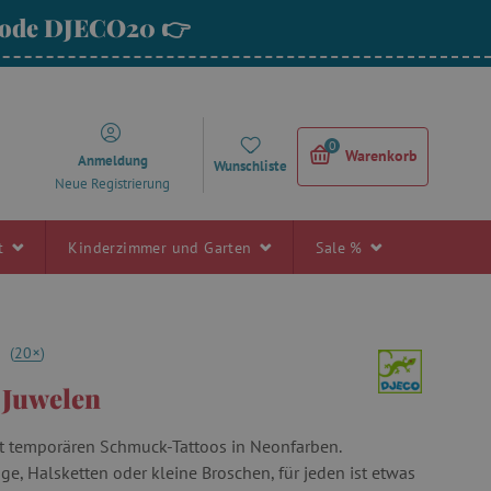
 Code DJECO20 👉
0
Warenkorb
Anmeldung
Wunschliste
Neue Registrierung
rt
Kinderzimmer und Garten
Sale %
+
9
(
20
)
- Juwelen
t temporären Schmuck-Tattoos in Neonfarben.
ge, Halsketten oder kleine Broschen, für jeden ist etwas