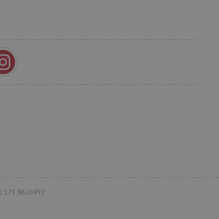
et, um zwischen Menschen
es ist für die Website von
ber die Nutzung ihrer
t, um die
onalität der Website-
 verfolgen, um ihre
ern. Es kann auch an der
teiligt sein, um zu
Funktionen der Website
herung der Einwilligungs-
 des Nutzers für ihre
s erfasst Daten über die
n Bezug auf verschiedene
einstellungen, um
äferenzen in zukünftigen
+49) 175 9626992