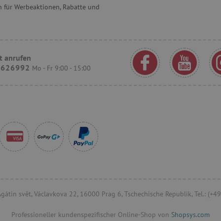
 für Werbeaktionen, Rabatte und
Erfahrung zu bieten.
30 Minuten
Dieser Cookie wird verwend
Cloudflare Inc.
und Bots zu unterscheiden. Di
.onesignal.com
Vorteil, um gültige Berichte ü
Website zu erstellen.
.agathaswelt.de
20 Stunden
Dieses Cookie wird verwende
t anrufen
Leistungsfähigkeit und Funkti
9626992
Mo - Fr 9:00 - 15:00
Benutzer zu speichern und zu
Browser-Erfahrung zu verbess
Erfassung von Analysedaten be
messen, wie Nutzer mit den 
interagieren.
ATA
6 Monate
Dieses Cookie dient der Speic
YouTube
und Datenschutzbestimmungen
.youtube.com
Interaktion mit der Website. E
Einwilligung des Besuchers i
Datenschutzrichtlinien und -
sicherzustellen, dass ihre Pr
Sitzungen geehrt werden.
www.agathaswelt.de
1 Jahr 1
Monat
 Agátin svět, Václavkova 22, 16000 Prag 6, Tschechische Republik, Tel.: (
Ablaufdatum
Beschreibung
der
/
Professioneller kundenspezifischer Online-Shop von
Shopsys.com
Ablaufdatum
Beschreibung
ne
Provider
/
Domäne
Ablaufdatum
Beschreibung