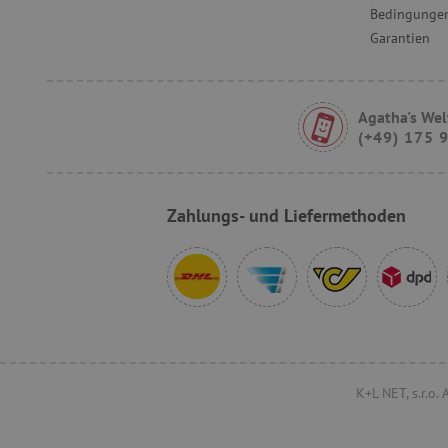
Bedingungen
Garantien
__cf_bm
FPLC
Agatha's Wel
(+49) 175 
Zahlungs- und Liefermethoden
VISITOR_PRIVACY_METAD
lastVisitedProduct
K+L NET, s.r.o.
Provider
/
Name
Domäne
Provi
Name
Name
Domä