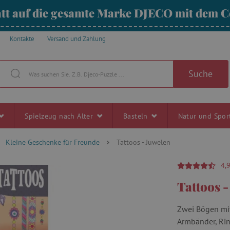
tt auf die gesamte Marke DJECO mit dem
Kontakte
Versand und Zahlung
Suche
Spielzeug nach Alter
Basteln
Natur und Spo
Kleine Geschenke für Freunde
Tattoos - Juwelen
4,
Tattoos 
Zwei Bögen mi
Armbänder, Rin