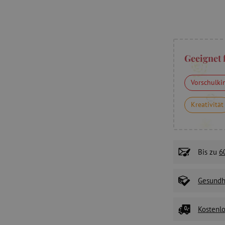
Geeignet 
Vorschulki
Kreativität
Bis zu
6
Gesundhe
Kostenlo