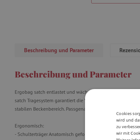
Beschreibung und Parameter
Rezensi
Beschreibung und Parameter
Ergobag satch entlastet und wächst mit: Aus dem Bergspor
satch Tragesystem garantiert die Verlagerung des Gewicht
stabilen Beckenbereich. Passgenaue Einstellung von 1,40 
Cookies sorg
wird und das
Ergonomisch:
zu verbesse
wir mit Cook
- Schulterträger Anatomisch geformt · Bequem
Weitere Info