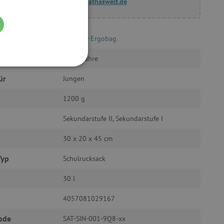
fragen@agathaswelt.de
Satch by Ergobag
ab 12 Jahre
FUNKTIONALITÄT
ür
Jungen
1200 g
Sekundarstufe II, Sekundarstufe I
g und die Kontoverwaltung.
30 x 20 x 45 cm
Typ
Schulrucksack
30 l
žívaný k udržování
4057081029167
et, um zwischen Menschen
ode
es ist für die Website von
SAT-SIN-001-9Q8-xx