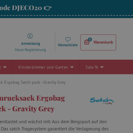
 Code DJECO20 👉
0
Warenkorb
Anmeldung
Wunschliste
Neue Registrierung
rt
Kinderzimmer und Garten
Sale %
k Ergobag Satch pack - Gravity Grey
enrucksack Ergobag
ck - Gravity Grey
entlastet und wächst mit: Aus dem Bergsport auf den
 Das satch Tragesystem garantiert die Verlagerung des