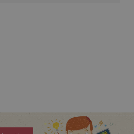
ber die Nutzung ihrer
uf Pinterest Marketing
n Einwilligungszustand des
ebsite zu speichern.
, um benutzerspezifische
uf welche Seiten Benutzer
-Seiteninhalte basierend
cher anpassen oder
r Besucher sendet.
rý nám zajišťuje hledání
 Einwilligung des Nutzers
auf der Website zu
gesetzlicher
en, um eine Einwilligung
 Cookies zu erhalten.
ů
ie-Script.com-Dienst
ngseinstellungen für
rn. Das Cookie-Banner von
ungsgemäß funktionieren.