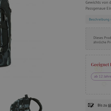
Gewichts von d
Passgenaue Ein
Beschreibung 
Dieses Prod
ähnliche P
Geeignet 
ab 12 Jahr
Bis zu
6