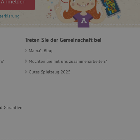
Anmelden
et, um zwischen Menschen
es ist für die Website von
zerklärung
ber die Nutzung ihrer
Treten Sie der Gemeinschaft bei
Mama's Blog
t, um Benutzerverhalten
, um eine personalisierte
n?
Möchten Sie mit uns zusammenarbeiten?
et, um zwischen Menschen
Gutes Spielzeug 2025
es ist für die Website von
ber die Nutzung ihrer
t, um die
onalität der Website-
 verfolgen, um ihre
ern. Es kann auch an der
nd Garantien
teiligt sein, um zu
Funktionen der Website
herung der Einwilligungs-
 des Nutzers für ihre
s erfasst Daten über die