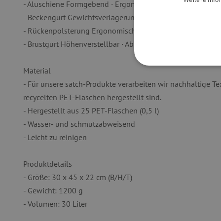
- Aluschiene Formgebend · Ergonomisch · Stabilisierend
- Beckengurt Gewichtsverlagerung auf die Hüfte · Abnehm
- Rückenpolsterung Ergonomisch geformt · Atmungsaktiv
- Brustgurt Höhenverstellbar · Abnehmbar
Material
UNBEDINGT
- Für unsere satch-Produkte verarbeiten wir nachhaltige Tex
recycelten PET-Flaschen hergestellt sind.
- Hergestellt aus 25 PET-Flaschen (0,5 l)
- Wasser- und schmutzabweisend
Unbedingt erforderliche Co
- Leicht zu reinigen
Ohne die unbedingt erford
Name
Produktdetails
featureFlagIdentifier
- Größe: 30 x 45 x 22 cm (B/H/T)
PHPSESSID
- Gewicht: 1200 g
- Volumen: 30 Liter
__cf_bm