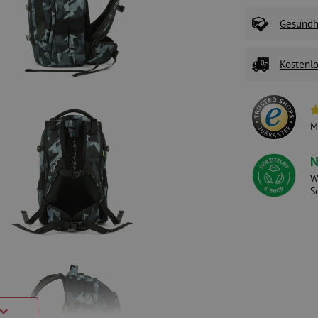
Gesundhe
Kostenlo
M
N
W
S