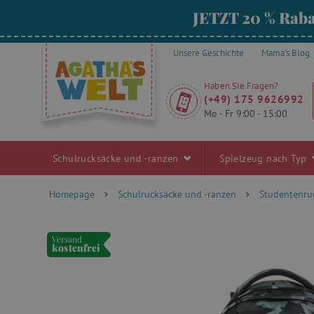
JETZT 20 % Raba
Unsere Geschichte
Mama's Blog
Haben Sie Fragen?
(+49) 175 9626992
Mo - Fr 9:00 - 15:00
Schulrucksäcke und -ranzen
Spielzeug nach Typ
Homepage
Schulrucksäcke und -ranzen
Studentenru
Versand
kostenfrei