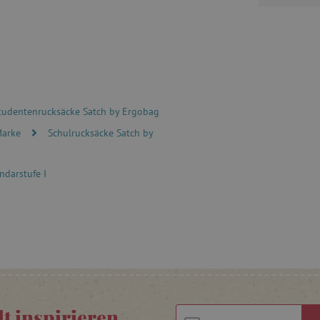
Vorteil, um gültige Berichte ü
Website zu erstellen.
1 Jahr
Dieser Cookie wird in Bezug a
Pinterest Inc.
gesetzt
.ct.pinterest.com
.agathaswelt.de
1 Jahr 1
Dieses Cookie dient dazu, de
Monat
Nutzers für Cookies auf der W
.agathaswelt.de
3 Monate
Dieses Cookie wird verwendet
Informationen zu erfassen, a
tudentenrucksäcke Satch by Ergobag
zugreifen oder besuchen, Web
auf dem Browsertyp der Besu
Marke
Schulrucksäcke Satch by
andere Informationen, die de
.agathaswelt.de
Session
Cookie systému lugis box, kte
na webu
ndarstufe I
.agathaswelt.de
1 Jahr
Dieses Cookie dient dazu, die
zur Verwendung von Cookies 
speichern und die Einhaltung 
Anforderungen zu gewährleist
für bestimmte Kategorien von
www.agathaswelt.de
1 Tag
Zapamatování filtru produkt
www.agathaswelt.de
30 Minuten
1 Jahr
Dieses Cookie wird vom Cook
CookieScript
verwendet, um die Einwilligu
www.agathaswelt.de
Besucher-Cookies zu speiche
lt inspirieren
Cookie-Script.com muss ordn