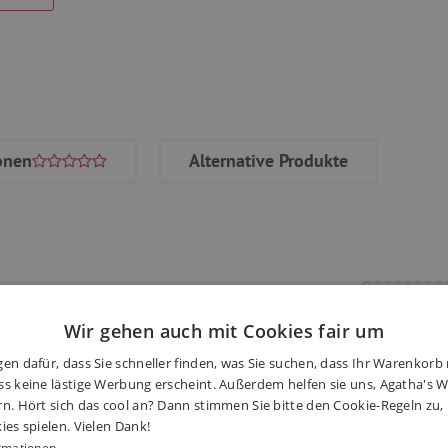
onen
Alternative Produkte
t auf den Schülerrücken: Das
Haben S
s von den Schultern auf den
Wir gehen auch mit Cookies fair um
m – 1,80 m.
en dafür, dass Sie schneller finden, was Sie suchen, dass Ihr Warenkorb 
s keine lästige Werbung erscheint. Außerdem helfen sie uns, Agatha's We
rn. Hört sich das cool an? Dann stimmen Sie bitte den Cookie-Regeln zu
ies spielen. Vielen Dank!
rmationen