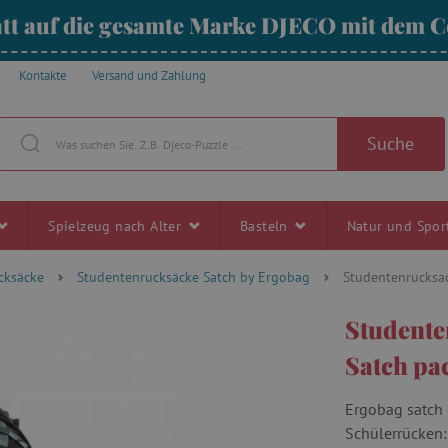
tt auf die gesamte Marke DJECO mit dem
Kontakte
Versand und Zahlung
Suche
Spielzeug nach Alter
Basteln
Natur und Spo
cksäcke
Studentenrucksäcke Satch by Ergobag
Studentenrucksac
Student
Satch pa
Ergobag satch 
Schülerrücken: