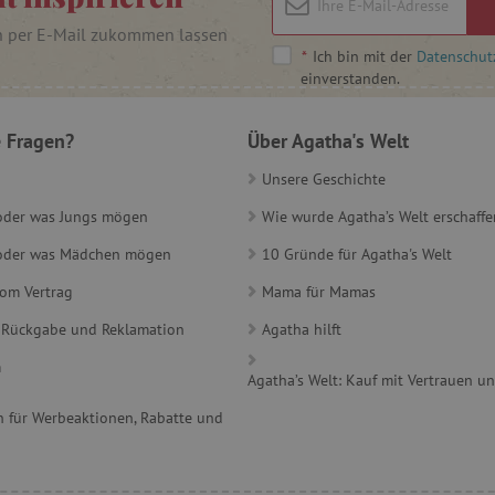
30 Minuten
Dieser Cookie wird verwend
Cloudflare Inc.
n per E-Mail zukommen lassen
und Bots zu unterscheiden. Di
.heureka.cz
*
Ich bin mit der
Datenschut
Vorteil, um gültige Berichte ü
Website zu erstellen.
einverstanden.
www.agathaswelt.de
1 Jahr 1
Monat
 Fragen?
Über Agatha's Welt
rimentVariant
www.agathaswelt.de
4 Monate
Unsere Geschichte
.agathaswelt.de
1 Jahr 1
Dieses Cookie wird verwende
Monat
und Präferenzen zu verfolgen
 oder was Jungs mögen
Wie wurde Agatha’s Welt erschaffe
Erfahrung zu bieten.
30 Minuten
Dieser Cookie wird verwend
Cloudflare Inc.
e oder was Mädchen mögen
10 Gründe für Agatha's Welt
und Bots zu unterscheiden. Di
.onesignal.com
Vorteil, um gültige Berichte ü
vom Vertrag
Mama für Mamas
Website zu erstellen.
.agathaswelt.de
20 Stunden
Dieses Cookie wird verwende
 Rückgabe und Reklamation
Agatha hilft
Leistungsfähigkeit und Funkti
Benutzer zu speichern und zu
m
Browser-Erfahrung zu verbess
Agatha’s Welt: Kauf mit Vertrauen u
Erfassung von Analysedaten be
messen, wie Nutzer mit den 
 für Werbeaktionen, Rabatte und
interagieren.
ATA
6 Monate
Dieses Cookie dient der Speic
YouTube
und Datenschutzbestimmungen
.youtube.com
Interaktion mit der Website. E