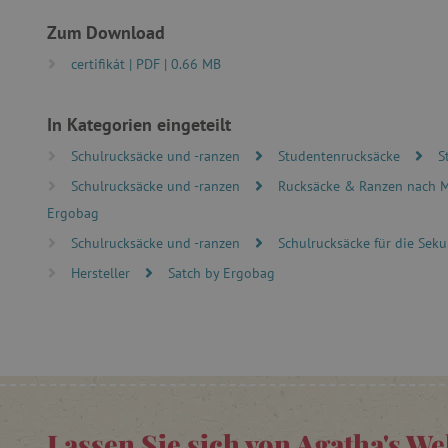
Zum Download
_pinterest_ct_ua
certifikát | PDF | 0.66 MB
cjConsent
In Kategorien eingeteilt
FPAU
Schulrucksäcke und -ranzen
Studentenrucksäcke
S
Schulrucksäcke und -ranzen
Rucksäcke & Ranzen nach 
Ergobag
_lb
Schulrucksäcke und -ranzen
Schulrucksäcke für die Seku
_lb_ccc
Hersteller
Satch by Ergobag
product_filter_remember
_sp_ses.ab3e
CookieScriptConsent
Lassen Sie sich von Agatha's We