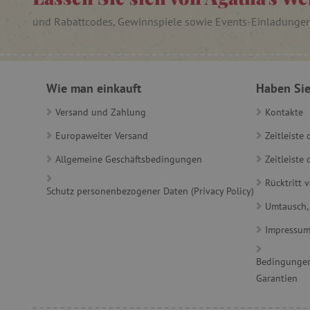
__cf_bm
und Rabattcodes, Gewinnspiele sowie Events-Einladunge
_sp_id.ab3e
Wie man einkauft
Haben Sie
featureFlagCheckoutExpe
Versand und Zahlung
Kontakte
FPID
Europaweiter Versand
Zeitleiste
__cf_bm
Allgemeine Geschäftsbedingungen
Zeitleist
Rücktritt 
Schutz personenbezogener Daten (Privacy Policy)
FPLC
Umtausch,
Impressu
Bedingungen
Garantien
VISITOR_PRIVACY_METAD