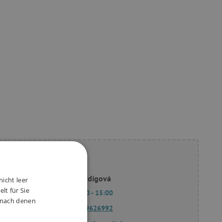
ie Fragen?
Slavomíra Bordigová
nicht leer
lt für Sie
Mo - Fr 9:00 - 15:00
, nach denen
(+49) 175 9626992