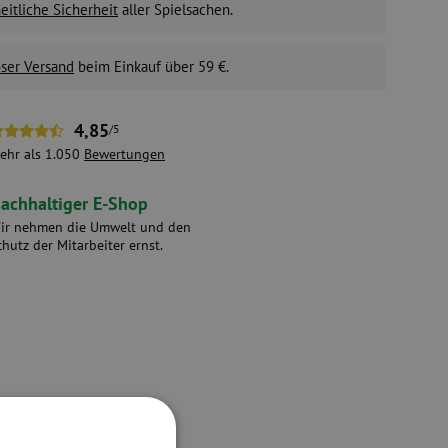
itliche Sicherheit
aller Spielsachen.
ser Versand
beim Einkauf über 59 €.
4,85
/5
ehr als 1.050
Bewertungen
achhaltiger E-Shop
ir nehmen die Umwelt und den
chutz der Mitarbeiter ernst.