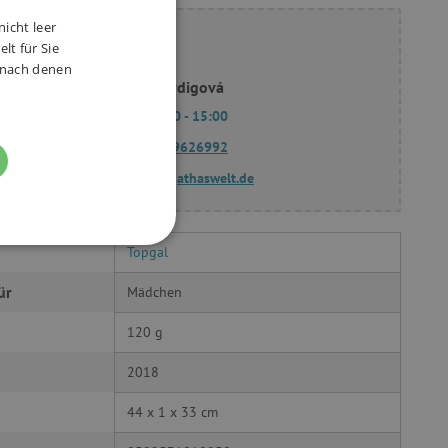
nicht leer
ie Fragen?
lt für Sie
, nach denen
Slavomíra Bordigová
Mo - Fr 9:00 - 15:00
(+49) 175 9626992
fragen@agathaswelt.de
Topgal
FUNKTIONALITÄT
ür
Mädchen
120 g
2018
g und die Kontoverwaltung.
44 x 1 x 33 cm