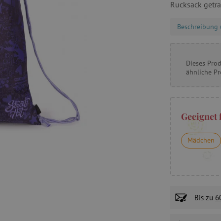
Rucksack getr
Beschreibung 
Dieses Prod
ähnliche P
Geeignet 
Mädchen
Bis zu
6