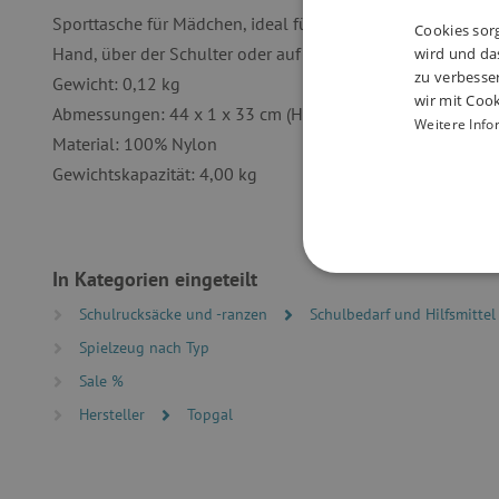
Sporttasche für Mädchen, ideal für den Transport von Spor
Cookies sorg
Hand, über der Schulter oder auf dem Rücken als Rucksac
wird und das
zu verbesse
Gewicht: 0,12 kg
wir mit Cook
Abmessungen: 44 x 1 x 33 cm (Höhe x Tiefe x Breite)
Weitere Info
Material: 100% Nylon
Gewichtskapazität: 4,00 kg
In Kategorien eingeteilt
UNBEDINGT
Schulrucksäcke und -ranzen
Schulbedarf und Hilfsmitte
Spielzeug nach Typ
Sale %
Hersteller
Topgal
Unbedingt erforderliche Co
Ohne die unbedingt erford
Name