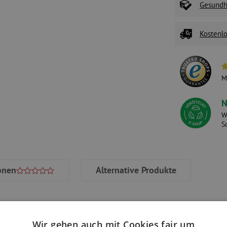
Gesundhe
Kostenlo
M
N
W
S
onen
Alternative Produkte
Wir gehen auch mit Cookies fair um