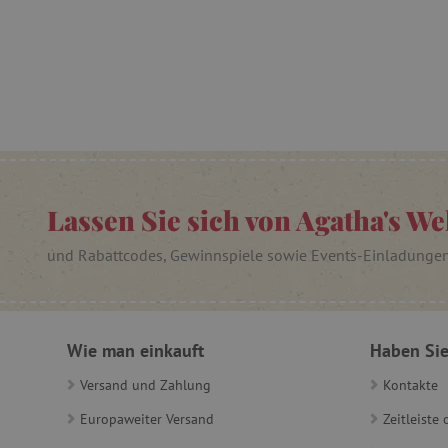
featureFlagIdentifier
PHPSESSID
__cf_bm
_pinterest_ct_ua
cjConsent
Lassen Sie sich von Agatha's We
FPAU
und Rabattcodes, Gewinnspiele sowie Events-Einladunge
_lb
Wie man einkauft
Haben Sie
_lb_ccc
Versand und Zahlung
Kontakte
Europaweiter Versand
Zeitleiste