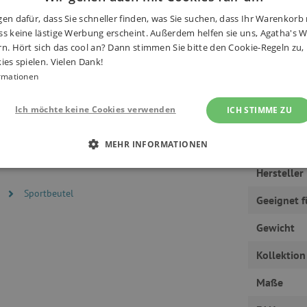
tsachen. Die Tasche kann in der
en dafür, dass Sie schneller finden, was Sie suchen, dass Ihr Warenkorb 
Haben S
k getragen werden.
s keine lästige Werbung erscheint. Außerdem helfen sie uns, Agatha's We
rn. Hört sich das cool an? Dann stimmen Sie bitte den Cookie-Regeln zu
ies spielen. Vielen Dank!
rmationen
Ich möchte keine Cookies verwenden
ICH STIMME ZU
MEHR INFORMATIONEN
Hersteller
 ERFORDERLICH
PERFORMANCE
TARGETING
l
Sportbeutel
Geeignet f
Gewicht
Unbedingt erforderlich
Performance
Targeting
Funktionalität
Kollektion
okies ermöglichen wesentliche Kernfunktionen der Website wie die Benutzeranmeldun
erlichen Cookies kann die Website nicht ordnungsgemäß verwendet werden.
Maße
Provider
/
Domäne
Ablaufdatum
Beschreibung