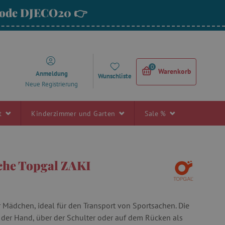
 Code DJECO20 👉
0
Warenkorb
Anmeldung
Wunschliste
Neue Registrierung
rt
Kinderzimmer und Garten
Sale %
che Topgal ZAKI
r Mädchen, ideal für den Transport von Sportsachen. Die
 der Hand, über der Schulter oder auf dem Rücken als