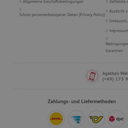
Allgemeine Geschäftsbedingungen
Zeitleist
product_filter_remember
_sp_ses.ab3e
Rücktritt 
Schutz personenbezogener Daten (Privacy Policy)
CookieScriptConsent
Umtausch,
Impressu
__cf_bm
Bedingungen
Garantien
_sp_id.ab3e
featureFlagCheckoutExpe
Agatha's Wel
(+49) 175 
FPID
__cf_bm
Zahlungs- und Liefermethoden
FPLC