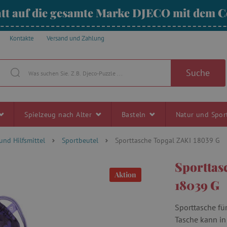
tt auf die gesamte Marke DJECO mit dem
Kontakte
Versand und Zahlung
Suche
Spielzeug nach Alter
Basteln
Natur und Spo
und Hilfsmittel
Sportbeutel
Sporttasche Topgal ZAKI 18039 G
Sporttas
Aktion
18039 G
Sporttasche fü
Tasche kann in