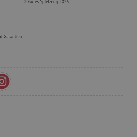
Gutes Spielzeug 2025
ů
ie-Script.com-Dienst
ngseinstellungen für
rn. Das Cookie-Banner von
ungsgemäß funktionieren.
nd Garantien
et, um zwischen Menschen
es ist für die Website von
ber die Nutzung ihrer
t, um Benutzerverhalten
, um eine personalisierte
et, um zwischen Menschen
es ist für die Website von
ber die Nutzung ihrer
t, um die
onalität der Website-
 verfolgen, um ihre