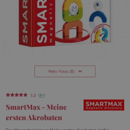
Mehr Fotos (8)
(
)
+
8
5,0
SmartMax - Meine
ersten Akrobaten
Das Magnetspielzeug Meine ersten Akrobaten ist für