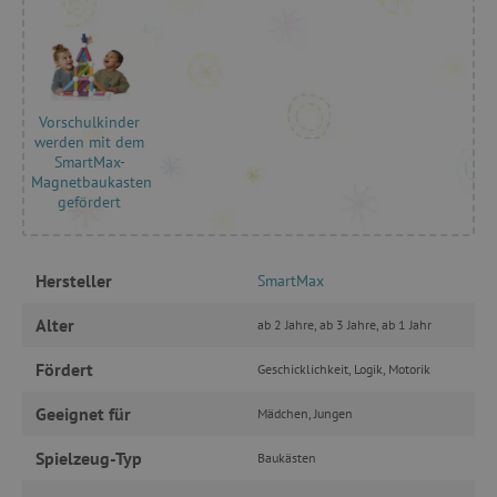
Unbedingt erforderlich
Performance
Targeting
Funktionalität
Vorschulkinder
werden mit dem
Unbedingt erforderliche Cookies ermöglichen
SmartMax-
wesentliche Kernfunktionen der Website wie die
Magnetbaukasten
Benutzeranmeldung und die Kontoverwaltung.
Ohne die unbedingt erforderlichen Cookies
gefördert
kann die Website nicht ordnungsgemäß
verwendet werden.
Name
Provider
/
Domäne
Hersteller
SmartMax
featureFlagIdentifier
www.agathaswelt.de
Alter
ab 2 Jahre, ab 3 Jahre, ab 1 Jahr
PHPSESSID
PHP.net
www.agathaswelt.de
Fördert
Geschicklichkeit, Logik, Motorik
__cf_bm
Geeignet für
Cloudflare Inc.
Mädchen, Jungen
.vimeo.com
Spielzeug-Typ
Baukästen