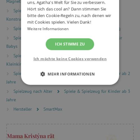
Magnetbaukasten
uns, Agatha's Welt für Sie zu verbessern.
Hört sich das cool an? Dann stimmen Sie
Spielzeug nach Typ
Baukästen und
bitte den Cookie-Regeln zu, nach denen wir
Konstruktionsspielzeug
Magnetbaukästen
mit Cookies spielen. Vielen Dank!
Spielzeug nach Typ
Bewährte Spiele und Spielzeug
Weitere Informationen
Spielzeug nach Alter
Spielzeug und Ausstattung für
ICH STIMME ZU
Babys
Spielzeug nach Alter
Spiele und Spielzeug für
Ich möchte keine Cookies verwenden
Kleinkinder
Spielzeug nach Alter
Spiele & Spielzeug für Kinder ab 2
MEHR INFORMATIONEN
Jahre
UNBEDINGT ERFORDERLICH
Spielzeug nach Alter
Spiele & Spielzeug für Kinder ab 3
Jahre
PERFORMANCE
Hersteller
SmartMax
TARGETING
FUNKTIONALITÄT
Mama Kristýna rät