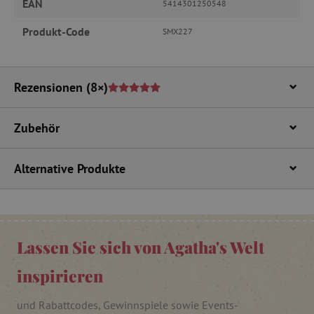
EAN
5414301250548
Produkt-Code
SMX227
_pinterest_ct_ua
Pinterest Inc.
.ct.pinterest.com
cjConsent
.agathaswelt.de
Rezensionen
(8×)
FPAU
.agathaswelt.de
Zubehör
Alternative Produkte
Lassen Sie sich von Agatha's Welt
_lb
.agathaswelt.de
inspirieren
_lb_ccc
.agathaswelt.de
und Rabattcodes, Gewinnspiele sowie Events-