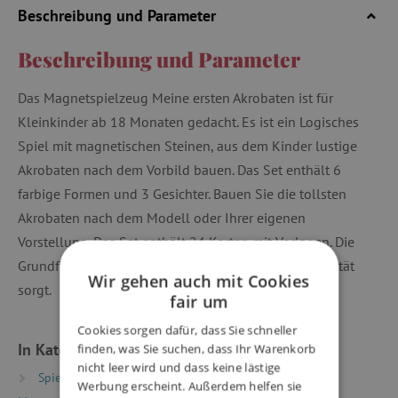
Beschreibung und Parameter
Beschreibung und Parameter
Das Magnetspielzeug Meine ersten Akrobaten ist für
Kleinkinder ab 18 Monaten gedacht. Es ist ein Logisches
Spiel mit magnetischen Steinen, aus dem Kinder lustige
Akrobaten nach dem Vorbild bauen. Das Set enthält 6
farbige Formen und 3 Gesichter. Bauen Sie die tollsten
Akrobaten nach dem Modell oder Ihrer eigenen
Vorstellung. Das Set enthält 24 Karten mit Vorlagen. Die
Grundfläche hat eine Metalloberfläche, die für Stabilität
Wir gehen auch mit Cookies
sorgt.
fair um
Cookies sorgen dafür, dass Sie schneller
In Kategorien eingeteilt
finden, was Sie suchen, dass Ihr Warenkorb
nicht leer wird und dass keine lästige
Spielzeug nach Typ
Magnetspielzeug
Werbung erscheint. Außerdem helfen sie