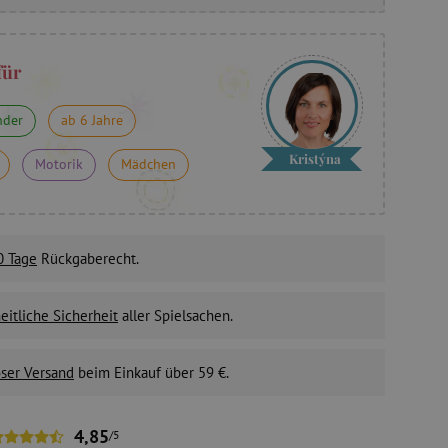
für
nder
ab 6 Jahre
Kristýna
Motorik
Mädchen
0 Tage
Rückgaberecht.
itliche Sicherheit
aller Spielsachen.
ser Versand
beim Einkauf über 59 €.
4,85
/5