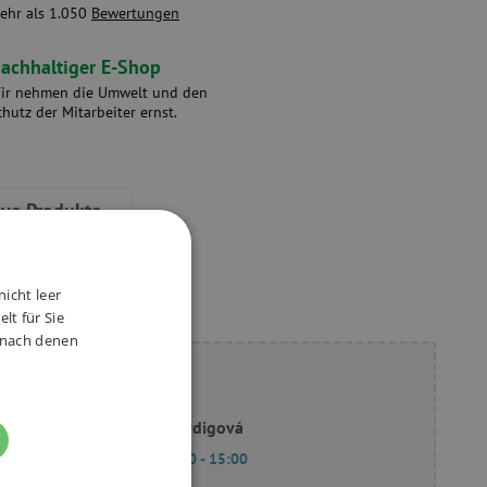
ehr als 1.050
Bewertungen
achhaltiger E-Shop
ir nehmen die Umwelt und den
chutz der Mitarbeiter ernst.
ive Produkte
nicht leer
lt für Sie
, nach denen
ie Fragen?
Slavomíra Bordigová
Mo - Fr 9:00 - 15:00