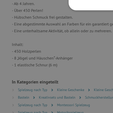
- Ab 4 Jahren.
- Über 450 Perlen!
UNBEDINGT
- Hübschen Schmuck frei gestalten.
- Eine abgestimmte Auswahl an Farben für ein garantiert 
- Eine unterhaltsame Aktivität, ob allein oder zu mehreren.
Inhalt:
Unbedingt erforderliche Co
Ohne die unbedingt erford
- 450 Holzperlen
Name
- 8 „Vögel und Häuschen“-Anhänger
- 1 elastische Schnur (6 m)
featureFlagIdentifier
PHPSESSID
In Kategorien eingeteilt
__cf_bm
Spielzeug nach Typ
Kleine Geschenke
Kleine Gesc
Basteln
Kreativsets und Basteln
Schmuckherstellu
_pinterest_ct_ua
Spielzeug nach Typ
Montessori Spielzeug
cjConsent
Spielzeug nach Typ
Motorikspielzeug