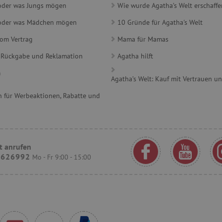
www.agathaswelt.de
1 Jahr 1
 oder was Jungs mögen
Wie wurde Agatha’s Welt erschaffe
Monat
e oder was Mädchen mögen
10 Gründe für Agatha's Welt
rimentVariant
www.agathaswelt.de
4 Monate
.agathaswelt.de
1 Jahr 1
Dieses Cookie wird verwende
vom Vertrag
Mama für Mamas
Monat
und Präferenzen zu verfolgen
Erfahrung zu bieten.
 Rückgabe und Reklamation
Agatha hilft
30 Minuten
Dieser Cookie wird verwend
Cloudflare Inc.
m
und Bots zu unterscheiden. Di
.onesignal.com
Agatha’s Welt: Kauf mit Vertrauen u
Vorteil, um gültige Berichte ü
Website zu erstellen.
 für Werbeaktionen, Rabatte und
.agathaswelt.de
20 Stunden
Dieses Cookie wird verwende
Leistungsfähigkeit und Funkti
Benutzer zu speichern und zu
Browser-Erfahrung zu verbess
Erfassung von Analysedaten be
messen, wie Nutzer mit den 
interagieren.
t anrufen
9626992
Mo - Fr 9:00 - 15:00
ATA
6 Monate
Dieses Cookie dient der Speic
YouTube
und Datenschutzbestimmungen
.youtube.com
Interaktion mit der Website. E
Einwilligung des Besuchers i
Datenschutzrichtlinien und -
sicherzustellen, dass ihre Pr
Sitzungen geehrt werden.
www.agathaswelt.de
1 Jahr 1
Monat