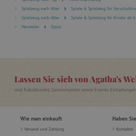
Spielzeug nach Alter
Spiele & Spielzeug für Vorschulkind
FPAU
Spielzeug nach Alter
Spiele & Spielzeug für Kinder ab 6
Hersteller
Djeco
_lb
_lb_ccc
Lassen Sie sich von Agatha's We
product_filter_remember
_sp_ses.ab3e
und Rabattcodes, Gewinnspiele sowie Events-Einladunge
CookieScriptConsent
__cf_bm
Wie man einkauft
Haben Sie
Versand und Zahlung
Kontakte