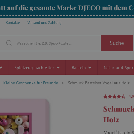
tt auf die gesamte Marke DJECO mit dem
Kontakte
Versand und Zahlung
Suche
Spielzeug nach Alter
Basteln
Natur und Spo
Kleine Geschenke für Freunde
Schmuck-Bastelset Vögel aus Holz
4,
Schmuck-
Holz
„Vögel“ ist ei