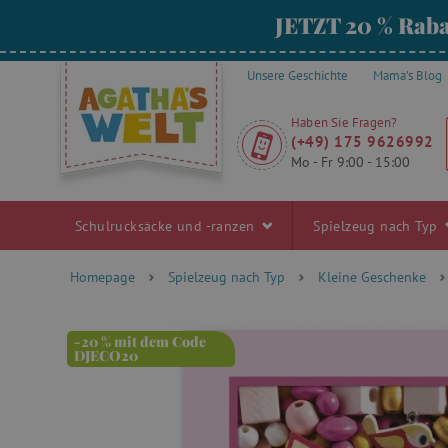
JETZT 20 % Raba
Unsere Geschichte
Mama's Blog
Haben Sie Fragen?
(+49) 175 9626992
Mo - Fr 9:00 - 15:00
Schulrucksäcke und -ranzen
Spielzeug nach Typ
Homepage
Spielzeug nach Typ
Kleine Geschenke
-20 % mit dem Code
DJECO20