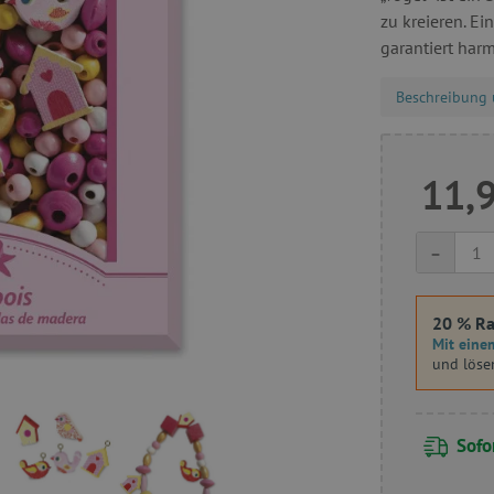
zu kreieren. E
garantiert har
Beschreibung 
11,
-
20 % Ra
Mit einem
und löse
Sofor