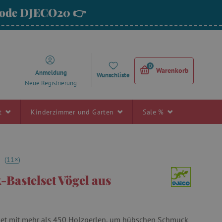
 Code DJECO20 👉
0
Warenkorb
Anmeldung
Wunschliste
Neue Registrierung
rt
Kinderzimmer und Garten
Sale %
+
9
(
11
)
Bastelset Vögel aus
n Set mit mehr als 450 Holzperlen, um hübschen Schmuck