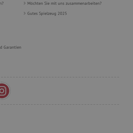
n?
Möchten Sie mit uns zusammenarbeiten?
Gutes Spielzeug 2025
t, um Benutzerverhalten
, um eine personalisierte
et, um zwischen Menschen
es ist für die Website von
nd Garantien
ber die Nutzung ihrer
t, um die
onalität der Website-
 verfolgen, um ihre
ern. Es kann auch an der
teiligt sein, um zu
Funktionen der Website
herung der Einwilligungs-
 des Nutzers für ihre
s erfasst Daten über die
n Bezug auf verschiedene
einstellungen, um
äferenzen in zukünftigen