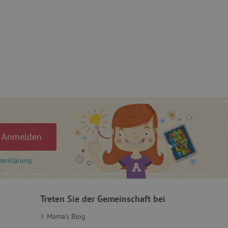
ebsite zu speichern.
, um benutzerspezifische
uf welche Seiten Benutzer
-Seiteninhalte basierend
cher anpassen oder
r Besucher sendet.
rý nám zajišťuje hledání
 Einwilligung des Nutzers
auf der Website zu
gesetzlicher
en, um eine Einwilligung
 Cookies zu erhalten.
ů
Anmelden
ie-Script.com-Dienst
zerklärung
ngseinstellungen für
rn. Das Cookie-Banner von
ungsgemäß funktionieren.
et, um zwischen Menschen
Treten Sie der Gemeinschaft bei
es ist für die Website von
ber die Nutzung ihrer
Mama's Blog