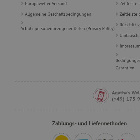
_sp_id.ab3e
Europaweiter Versand
Zeitleiste
Allgemeine Geschäftsbedingungen
Zeitleist
featureFlagCheckoutExpe
FPID
Rücktritt 
Schutz personenbezogener Daten (Privacy Policy)
Umtausch,
__cf_bm
Impressu
Bedingungen
FPLC
Garantien
Agatha's Wel
(+49) 175 
VISITOR_PRIVACY_METAD
Zahlungs- und Liefermethoden
lastVisitedProduct