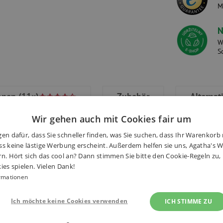
M
N
W
S
onen
(11×)
Zubehör
Alternat
Wir gehen auch mit Cookies fair um
en dafür, dass Sie schneller finden, was Sie suchen, dass Ihr Warenkorb 
s keine lästige Werbung erscheint. Außerdem helfen sie uns, Agatha's We
rn. Hört sich das cool an? Dann stimmen Sie bitte den Cookie-Regeln zu
hen Schmuck zu kreieren. Eine
ies spielen. Vielen Dank!
Haben S
iert harmonisches Ergebnis. Das
rmationen
t und Laune hübsche Halsketten
Ich möchte keine Cookies verwenden
ICH STIMME ZU