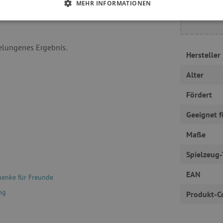
MEHR INFORMATIONEN
 ERFORDERLICH
PERFORMANCE
TARGETING
gelungenes Ergebnis.
Hersteller
Unbedingt erforderlich
Performance
Targeting
Funktionalität
Alter
okies ermöglichen wesentliche Kernfunktionen der Website wie die Benutzeranmeldun
Fördert
erlichen Cookies kann die Website nicht ordnungsgemäß verwendet werden.
Provider
/
Domäne
Ablaufdatum
Beschreibung
Geeignet f
www.agathaswelt.de
4 Monate
Maße
Session
Univerzální identifikátor pou
PHP.net
proměnných relací uživatelů
www.agathaswelt.de
Spielzeug-
30 Minuten
Dieser Cookie wird verwend
Cloudflare Inc.
und Bots zu unterscheiden. Di
.vimeo.com
EAN
henke für Freunde
Vorteil, um gültige Berichte ü
Website zu erstellen.
ng
Produkt-C
1 Jahr
Dieser Cookie wird in Bezug a
Pinterest Inc.
gesetzt
.ct.pinterest.com
.agathaswelt.de
1 Jahr 1
Dieses Cookie dient dazu, de