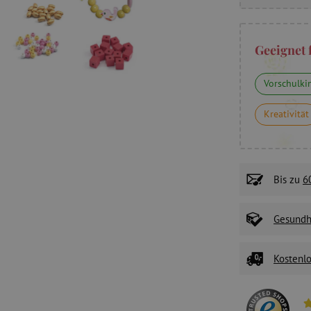
Geeignet 
Vorschulki
Kreativität
Bis zu
6
Gesundhe
Kostenlo