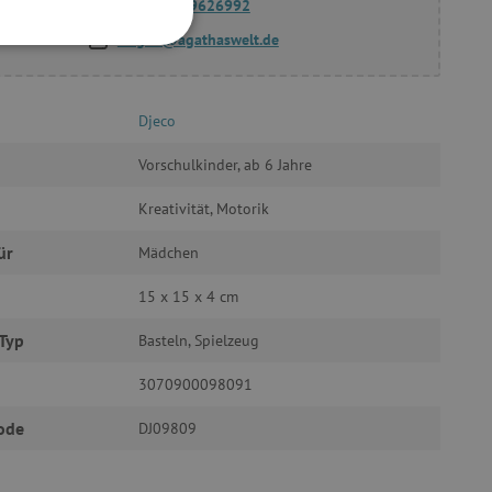
(+49) 175 9626992
fragen@agathaswelt.de
FUNKTIONALITÄT
Djeco
Vorschulkinder, ab 6 Jahre
g und die Kontoverwaltung.
Kreativität, Motorik
ür
Mädchen
15 x 15 x 4 cm
žívaný k udržování
Typ
Basteln, Spielzeug
et, um zwischen Menschen
es ist für die Website von
3070900098091
ber die Nutzung ihrer
ode
DJ09809
uf Pinterest Marketing
n Einwilligungszustand des