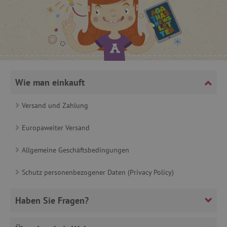
_lb
.agathaswelt.de
_lb_ccc
.agathaswelt.de
Wie man einkauft
Versand und Zahlung
Europaweiter Versand
product_filter_remember
www.agathaswelt.de
Allgemeine Geschäftsbedingungen
_sp_ses.ab3e
www.agathaswelt.de
CookieScriptConsent
CookieScript
Schutz personenbezogener Daten (Privacy Policy)
www.agathaswelt.de
Haben Sie Fragen?