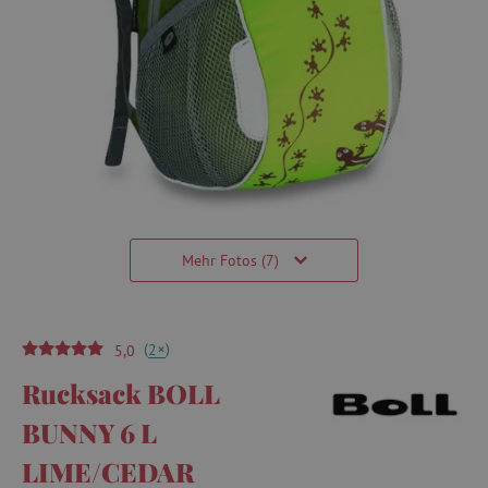
Mehr Fotos (7)
(
)
+
2
5,0
Rucksack BOLL
BUNNY 6 L
LIME/CEDAR