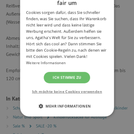
fair um
Reißverschlusstasche und eine seitliche Netztasche. Das
Cookies sorgen dafür, dass Sie schneller
Außenmaterial wird mit WR-Behandlung
finden, was Sie suchen, dass Ihr Warenkorb
(Wasserabweisung) behandelt.
nicht leer wird und dass keine lästige
Werbung erscheint. Außerdem helfen sie
Abmessungen: 200 x 290 x 160 mm,
uns, Agatha's Welt für Sie zu verbessern.
Hört sich das cool an? Dann stimmen Sie
Inhalt: 6 l,
bitte den Cookie-Regeln zu, nach denen wir
Gewicht: 220 g
mit Cookies spielen. Vielen Dank!
Weitere Informationen
Empfohlen für Kinder ab einer Körpergröße von 90 cm bis
ICH STIMME ZU
120 cm.
Ich möchte keine Cookies verwenden
In Kategorien eingeteilt
MEHR INFORMATIONEN
Schulrucksäcke und -ranzen
Rucksäcke für Vorschulkinder
Natur und Sport
Kinderrucksäcke für Ausflüge
UNBEDINGT ERFORDERLICH
Sale %
SALE -20 %
PERFORMANCE