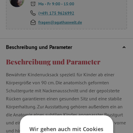
Mo - Fr 9:00 - 15:00
(+49) 175 9626992
fragen@agathaswelt.de
Beschreibung und Parameter
Beschreibung und Parameter
Bewährter Kinderrucksack speziell für Kinder ab einer
Körpergröße von 90 cm. Die anatomisch geformten
Schultergurte mit Nackenausschnitt und der gepolsterte
Rücken garantieren einen gesunden Sitz und eine stabile
Körperhaltung. Zur Ausstattung gehören außerdem ein an
die Anatomie eines subtilen Kindes angepasster Brustgurt
und eine Reihe von Sicherheits-Reflexionselementen vorne
Wir gehen auch mit Cookies
und hinten. Der Rucksack hat ein Hauptfach mit Netz-