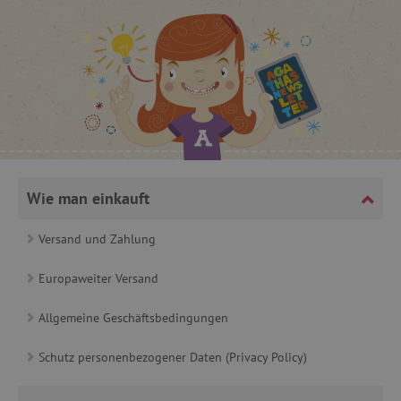
_lb
.agathaswelt.de
_lb_ccc
.agathaswelt.de
Wie man einkauft
Versand und Zahlung
product_filter_remember
www.agathaswelt.de
Europaweiter Versand
_sp_ses.ab3e
www.agathaswelt.de
Allgemeine Geschäftsbedingungen
CookieScriptConsent
CookieScript
www.agathaswelt.de
Schutz personenbezogener Daten (Privacy Policy)