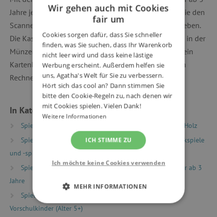
Wir gehen auch mit Cookies
Jahre jeden Einkauf ganz einfach abrechnen, indem sie den
fair um
Scanner über die Artikel ziehen oder den Betrag eingeben.
Cookies sorgen dafür, dass Sie schneller
Die Kasse aus Holz verfügt über eine Geldschublade, in der
finden, was Sie suchen, dass Ihr Warenkorb
Münzen und Scheine Platz finden. Außerdem gehört ein
nicht leer wird und dass keine lästige
Kartenlesegerät zum 37-teiligen Set, das Kinder beim
Werbung erscheint. Außerdem helfen sie
uns, Agatha's Welt für Sie zu verbessern.
Rechnen unterstützt.
Hört sich das cool an? Dann stimmen Sie
bitte den Cookie-Regeln zu, nach denen wir
mit Cookies spielen. Vielen Dank!
In Kategorien eingeteilt
Weitere Informationen
Spielzeug nach Typ
Spielwelten
Küchen aus Holz
Spielzeug nach Typ
Holzspielzeug
Mehrzweckspiele
ICH STIMME ZU
und -spielzeug aus Holz
Ich möchte keine Cookies verwenden
Spielzeug nach Alter
Spiele & Spielzeug für Kinder ab 3
Jahre
MEHR INFORMATIONEN
Spielzeug nach Alter
Spiele & Spielzeug für
UNBEDINGT ERFORDERLICH
Vorschulkinder (Alter 5+)