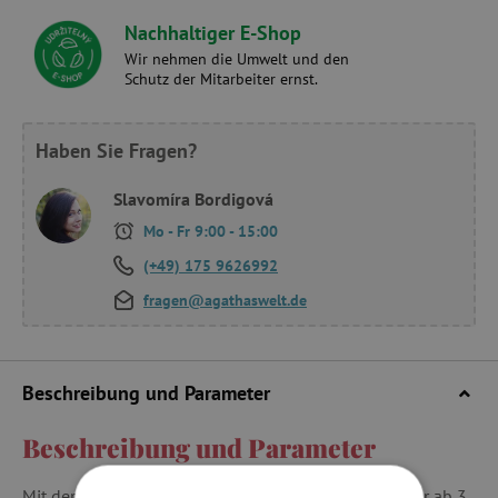
Nachhaltiger E-Shop
Wir nehmen die Umwelt und den
Schutz der Mitarbeiter ernst.
Haben Sie Fragen?
Slavomíra Bordigová
Mo - Fr 9:00 - 15:00
(+49) 175 9626992
fragen@agathaswelt.de
Beschreibung und Parameter
Beschreibung und Parameter
Mit der Registrierkasse können kleine Rechenkünstler ab 3