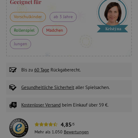
Geeignet für
Vorschulkinder
ab 3 Jahre
Kristýna
Rollenspiel
Mädchen
Jungen
Bis zu
60 Tage
Rückgaberecht.
Gesundheitliche Sicherheit
aller Spielsachen.
Kostenloser Versand
beim Einkauf über 59 €.
4,85
/5
Mehr als 1.050
Bewertungen