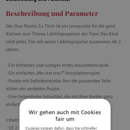
Beschreibung und Parameter
Das Duo-Puzzle Zu Tisch ist ein Lernpuzzle für die ganz
Kleinen zum Thema Lieblingsspeisen der Tiere. Das Kind
setzt jedes Tier mit seiner Lieblingsspeise zusammen. Ab 2
Jahren.
- Ein einfaches und lustiges erstes Assoziationsspiel.
- Ein einfaches „Wer isst was?“-Assoziationsspiel.
- Puzzle mit Selbstkontrolle: Nur die passenden Teile
bilden ein perfektes Puzzle.
- Eine farbenfrohe Schachtel, die mit ihrer Kordel ganz
einfach transportiert werden kann.
Wir gehen auch mit Cookies
fair um
Inhalt:
- 10 2-teilige Puzzles
Cookies sorgen dafür, dass Sie schneller