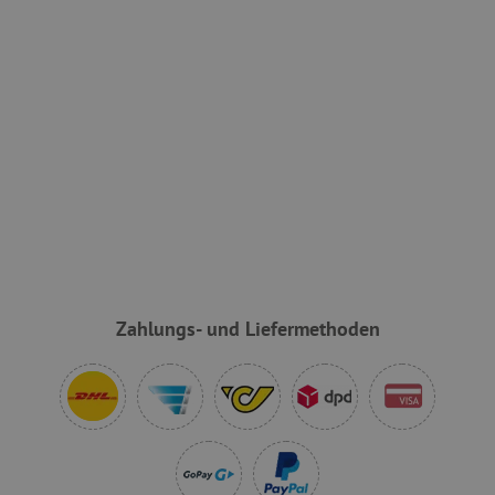
VISITOR_PRIVACY_METADATA
YouTube
.youtube.com
Zahlungs- und Liefermethoden
lastVisitedProduct
www.agathaswelt.de