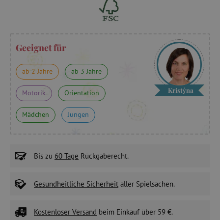
Geeignet für
ab 2 Jahre
ab 3 Jahre
Kristýna
Motorik
Orientation
Mädchen
Jungen
Bis zu
60 Tage
Rückgaberecht.
Gesundheitliche Sicherheit
aller Spielsachen.
Kostenloser Versand
beim Einkauf über 59 €.