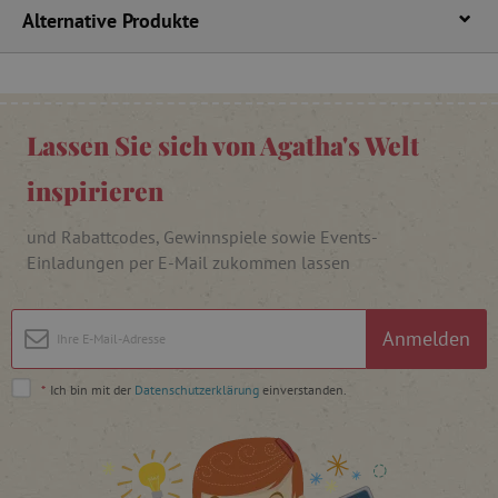
.vimeo.com
Alternative Produkte
_pinterest_ct_ua
Pinterest Inc.
Lassen Sie sich von Agatha's Welt
.ct.pinterest.com
inspirieren
cjConsent
.agathaswelt.de
und Rabattcodes, Gewinnspiele sowie Events-
Einladungen per E-Mail zukommen lassen
FPAU
.agathaswelt.de
Anmelden
*
Ich bin mit der
Datenschutzerklärung
einverstanden.
_lb
.agathaswelt.de