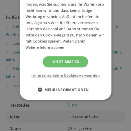
finden, was Sie suchen, dass Ihr Warenkorb
nicht leer wird und dass keine lästige
In Kategorien eingeteilt
Werbung erscheint. Außerdem helfen sie
uns, Agatha's Welt für Sie zu verbessern.
Spielzeug nach Typ
Puzzles, Mosaike, Steckpuzzles
Hört sich das cool an? Dann stimmen Sie
Puzzles
Kinderpuzzles 2 - 40 Teile
bitte den Cookie-Regeln zu, nach denen wir
mit Cookies spielen. Vielen Dank!
Spielzeug nach Typ
Montessori Spielzeug
Weitere Informationen
Spielzeug nach Alter
Spiele & Spielzeug für Kinder ab 2
Jahre
ICH STIMME ZU
Spielzeug nach Alter
Spiele & Spielzeug für Kinder ab 3
Ich möchte keine Cookies verwenden
Jahre
Hersteller
Djeco
MEHR INFORMATIONEN
UNBEDINGT ERFORDERLICH
Hersteller
Djeco
PERFORMANCE
Alter
ab 2 Jahre, ab 3 Jahre
Dauer
10 minut a déle
TARGETING