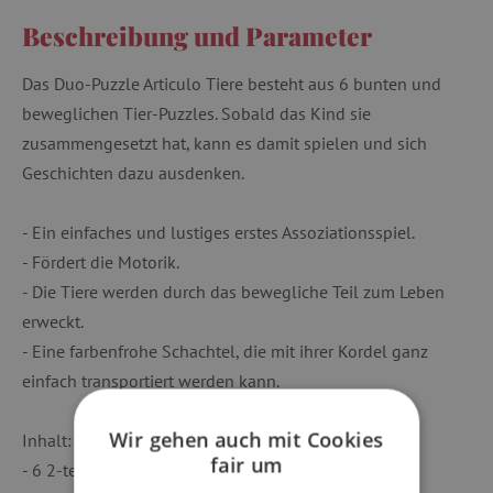
Beschreibung und Parameter
Das Duo-Puzzle Articulo Tiere besteht aus 6 bunten und
beweglichen Tier-Puzzles. Sobald das Kind sie
zusammengesetzt hat, kann es damit spielen und sich
Geschichten dazu ausdenken.
- Ein einfaches und lustiges erstes Assoziationsspiel.
- Fördert die Motorik.
- Die Tiere werden durch das bewegliche Teil zum Leben
erweckt.
- Eine farbenfrohe Schachtel, die mit ihrer Kordel ganz
einfach transportiert werden kann.
Wir gehen auch mit Cookies
Inhalt:
fair um
- 6 2-teilige Puzzles mit je einem beweglichen Teil