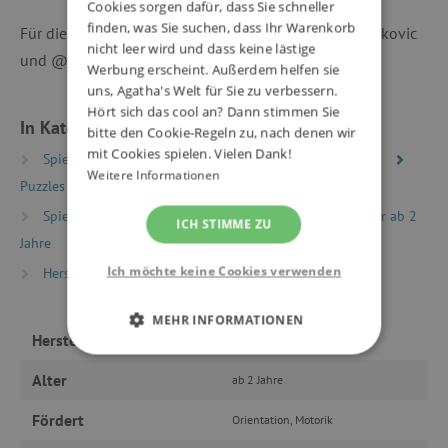
Cookies sorgen dafür, dass Sie schneller
finden, was Sie suchen, dass Ihr Warenkorb
Für die Fotos bedanken wir uns bei @holky_skaroupkovic
nicht leer wird und dass keine lästige
und @michaelaserafinova.
Werbung erscheint. Außerdem helfen sie
uns, Agatha's Welt für Sie zu verbessern.
Hört sich das cool an? Dann stimmen Sie
In Kategorien eingeteilt
bitte den Cookie-Regeln zu, nach denen wir
mit Cookies spielen. Vielen Dank!
Spielzeug nach Typ
Puzzles, Mosaike, Steckpuzzles
Weitere Informationen
Puzzles
Kinderpuzzles 2 - 40 Teile
Spielzeug nach Alter
Spiele & Spielzeug für Kinder ab 2
ICH STIMME ZU
Jahre
Ich möchte keine Cookies verwenden
Hersteller
Djeco
MEHR INFORMATIONEN
Hersteller
Djeco
UNBEDINGT ERFORDERLICH
Alter
ab 2 Jahre
PERFORMANCE
Fördert
Orientation, Motorik