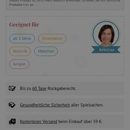
Dieses Produkt ist nicht mehr käuflich erwerbbar. Schauen Sie sich ähnliche
Produkte
hier
an.
Geeignet für
ab 2 Jahre
Orientation
Kristýna
Motorik
Mädchen
Jungen
Bis zu
60 Tage
Rückgaberecht.
Gesundheitliche Sicherheit
aller Spielsachen.
Kostenloser Versand
beim Einkauf über 59 €.