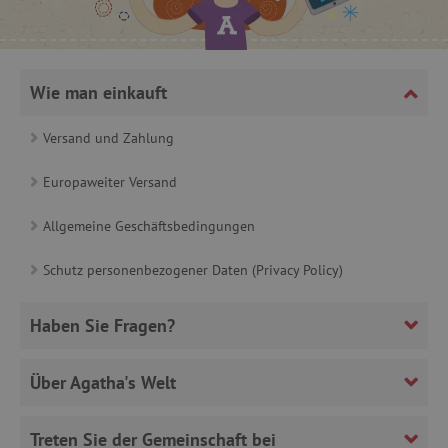
_lb_ccc
.agathaswelt.de
Wie man einkauft
Versand und Zahlung
Europaweiter Versand
product_filter_remember
www.agathaswelt.de
Allgemeine Geschäftsbedingungen
_sp_ses.ab3e
www.agathaswelt.de
Schutz personenbezogener Daten (Privacy Policy)
CookieScriptConsent
CookieScript
www.agathaswelt.de
Haben Sie Fragen?
Über Agatha's Welt
Treten Sie der Gemeinschaft bei