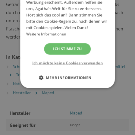
Werbung erscheint. Außerdem helfen sie
Getränks nach dem Trinken. Um den Fluss des Getränks
uns, Agatha's Welt für Sie zu verbessern.
durch die Tränke freizugeben, muss der Hals wieder nach
Hört sich das cool an? Dann stimmen Sie
unten gedrückt werden. Der Hals und der Boden der
bitte den Cookie-Regeln zu, nach denen wir
mit Cookies spielen. Vielen Dank!
Flasche können abgenommen und gründlich gewaschen
Weitere Informationen
werden, die Flasche ist spülmaschinenfest.
ICH STIMME ZU
In Kategorien eingeteilt
Ich möchte keine Cookies verwenden
Schulrucksäcke und -ranzen
Schulbedarf und Hilfsmittel
Trinkflaschen und Zubehör
MEHR INFORMATIONEN
Natur und Sport
Trinken & Snacks für Ausflüge
UNBEDINGT ERFORDERLICH
Hersteller
Maped
PERFORMANCE
Hersteller
Maped
TARGETING
Geeignet für
Jungen
FUNKTIONALITÄT