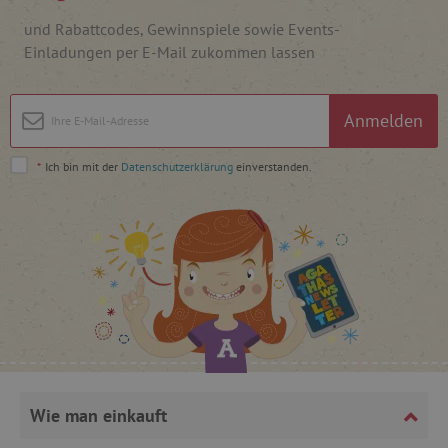
und Rabattcodes, Gewinnspiele sowie Events-
Einladungen per E-Mail zukommen lassen
_pinterest_ct_ua
Pinterest Inc.
.ct.pinterest.com
Anmelden
cjConsent
.agathaswelt.de
*
Ich bin mit der
Datenschutzerklärung
einverstanden.
FPAU
.agathaswelt.de
_lb
.agathaswelt.de
Wie man einkauft
_lb_ccc
.agathaswelt.de