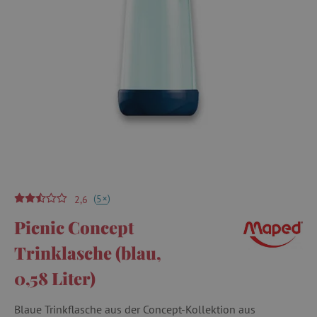
(
)
+
5
2,6
Picnic Concept
Trinklasche (blau,
0,58 Liter)
Blaue Trinkflasche aus der Concept-Kollektion aus