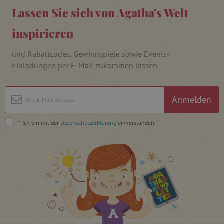
Lassen Sie sich von Agatha's Welt
inspirieren
_pinterest_ct_ua
Pinterest Inc.
.ct.pinterest.com
und Rabattcodes, Gewinnspiele sowie Events-
cjConsent
.agathaswelt.de
Einladungen per E-Mail zukommen lassen
Anmelden
FPAU
.agathaswelt.de
*
Ich bin mit der
Datenschutzerklärung
einverstanden.
_lb
.agathaswelt.de
_lb_ccc
.agathaswelt.de