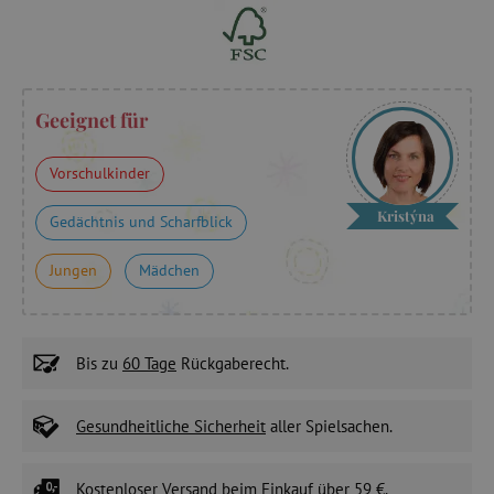
Geeignet für
Vorschulkinder
Kristýna
Gedächtnis und Scharfblick
Jungen
Mädchen
Bis zu
60 Tage
Rückgaberecht.
Gesundheitliche Sicherheit
aller Spielsachen.
Kostenloser Versand
beim Einkauf über 59 €.