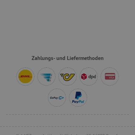
VISITOR_PRIVACY_METADATA
YouTube
.youtube.com
Zahlungs- und Liefermethoden
lastVisitedProduct
www.agathaswelt.de