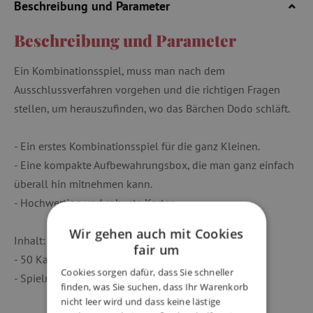
Beschreibung und Parameter
Beschreibung und Parameter
Ein Kombinationsspiel, muss man nach dem
Ausschlussverfahren vorgehen und die richtigen Fragen
stellen, um herauszufinden, wo das Bärchen Dodo schläft.
- Ein erstes Kombinationsspiel für die ganz Kleinen.
- Eine kompakte Aufbewahrungsbox, die man ganz einfach
überall hin mitnehmen kann.
- Hochwertige und robuste Karten.
Wir gehen auch mit Cookies
Inhalt:
fair um
- 50 Karten
Cookies sorgen dafür, dass Sie schneller
- Spielregeln in 10 Sprachen
finden, was Sie suchen, dass Ihr Warenkorb
nicht leer wird und dass keine lästige