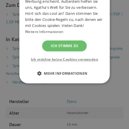
Werbung erscheint. Außerdem helfen sie
Zum Download
uns, Agatha's Welt für Sie zu verbessern.
Hört sich das cool an? Dann stimmen Sie
Spielregeln|Game rules FR-EN-DE-ES-IT-PT-NL-SV-DA-RU | PDF |
bitte den Cookie-Regeln zu, nach denen wir
1.58 MB
mit Cookies spielen. Vielen Dank!
Weitere Informationen
In Kategorien eingeteilt
ICH STIMME ZU
Spielzeug nach Typ
Gesellschaftsspiele
Kartenspiele
Spielzeug nach Typ
Gesellschaftsspiele
Reisespiele
Ich möchte keine Cookies verwenden
Spielzeug nach Alter
Spiele & Spielzeug für
Vorschulkinder (Alter 5+)
MEHR INFORMATIONEN
Hersteller
Djeco
UNBEDINGT ERFORDERLICH
PERFORMANCE
Hersteller
Djeco
Alter
TARGETING
Vorschulkinder
Dauer
10 min.
FUNKTIONALITÄT