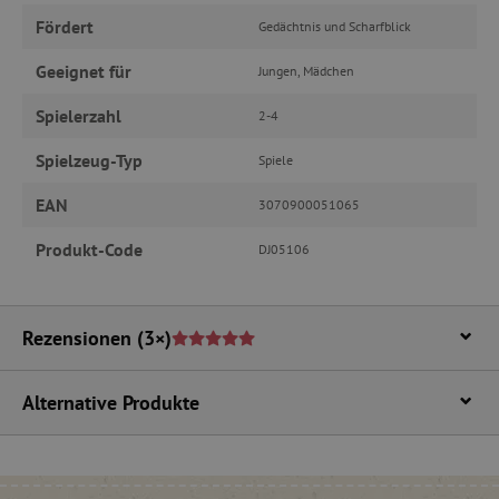
Fördert
Gedächtnis und Scharfblick
Geeignet für
Jungen, Mädchen
Unbedingt erforderlich
Performance
Spielerzahl
2-4
Targeting
Funktionalität
Spielzeug-Typ
Spiele
Unbedingt erforderliche Cookies ermöglichen
wesentliche Kernfunktionen der Website wie die
EAN
Benutzeranmeldung und die Kontoverwaltung.
3070900051065
Ohne die unbedingt erforderlichen Cookies
kann die Website nicht ordnungsgemäß
Produkt-Code
DJ05106
verwendet werden.
Name
Provider
/
Domäne
featureFlagIdentifier
www.agathaswelt.de
Rezensionen
(3×)
PHPSESSID
PHP.net
www.agathaswelt.de
Alternative Produkte
__cf_bm
Cloudflare Inc.
.vimeo.com