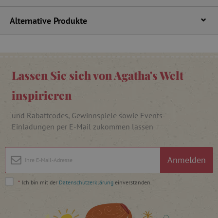
cjConsent
.agathaswelt.de
Alternative Produkte
FPAU
.agathaswelt.de
Lassen Sie sich von Agatha's Welt
inspirieren
und Rabattcodes, Gewinnspiele sowie Events-
Einladungen per E-Mail zukommen lassen
_lb
.agathaswelt.de
_lb_ccc
.agathaswelt.de
Anmelden
*
Ich bin mit der
Datenschutzerklärung
einverstanden.