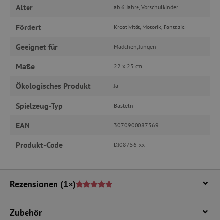
Alter
ab 6 Jahre, Vorschulkinder
Unbedingt erforderliche Cookies ermöglichen
wesentliche Kernfunktionen der Website wie die
Fördert
Kreativität, Motorik, Fantasie
Benutzeranmeldung und die Kontoverwaltung.
Ohne die unbedingt erforderlichen Cookies
Geeignet für
Mädchen, Jungen
kann die Website nicht ordnungsgemäß
verwendet werden.
Maße
22 x 23 cm
Name
Provider
/
Domäne
featureFlagIdentifier
www.agathaswelt.de
Ökologisches Produkt
Ja
PHPSESSID
PHP.net
Spielzeug-Typ
Basteln
www.agathaswelt.de
EAN
3070900087569
__cf_bm
Cloudflare Inc.
.vimeo.com
Produkt-Code
DJ08756_xx
Rezensionen
(1×)
_pinterest_ct_ua
Pinterest Inc.
.ct.pinterest.com
Zubehör