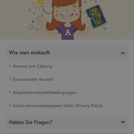
product_filter_remember
www.agathaswelt.de
_sp_ses.ab3e
www.agathaswelt.de
CookieScriptConsent
CookieScript
www.agathaswelt.de
Wie man einkauft
Versand und Zahlung
Europaweiter Versand
__cf_bm
Cloudflare Inc.
.heureka.cz
Allgemeine Geschäftsbedingungen
Schutz personenbezogener Daten (Privacy Policy)
_sp_id.ab3e
www.agathaswelt.de
Haben Sie Fragen?
featureFlagCheckoutExperimentVariant
www.agathaswelt.de