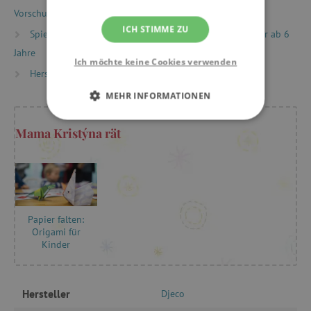
Vorschulkinder (Alter 5+)
ICH STIMME ZU
Spielzeug nach Alter
Spiele & Spielzeug für Kinder ab 6
Jahre
Ich möchte keine Cookies verwenden
Hersteller
Djeco
MEHR INFORMATIONEN
UNBEDINGT ERFORDERLICH
Mama Kristýna rät
PERFORMANCE
TARGETING
Papier falten:
FUNKTIONALITÄT
Origami für
Kinder
Unbedingt erforderlich
Performance
Hersteller
Djeco
Targeting
Funktionalität