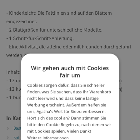
- Kinderleicht: Die Faltlinien sind auf den Blättern
eingezeichnet.
- 2 Blattgrößen für unterschiedliche Modelle.
- 1 Schritt-für-Schritt-Anleitung.
- Eine Aktivität, die alleine oder mit Freunden durchgeführt
werden kann.
Wir gehen auch mit Cookies
Inhalt:
fair um
- 12 große, doppelseitig bedruckte Blätter (20 x20 cm)
Cookies sorgen dafür, dass Sie schneller
- 12 kleine, doppelseitig bedruckte Blätter (16 x16 cm)
finden, was Sie suchen, dass Ihr Warenkorb
- 1 bunte Schritt-für-Schritt-Anleitung
nicht leer wird und dass keine lästige
Werbung erscheint. Außerdem helfen sie
uns, Agatha's Welt für Sie zu verbessern.
In Kategorien eingeteilt
Hört sich das cool an? Dann stimmen Sie
bitte den Cookie-Regeln zu, nach denen wir
Basteln
Papierfalten
Origami
mit Cookies spielen. Vielen Dank!
Spielzeug nach Alter
Spiele & Spielzeug für
Weitere Informationen